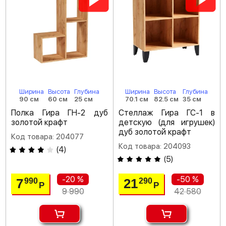
Ширина
Высота
Глубина
Ширина
Высота
Глубина
90 см
60 см
25 см
70.1 см
82.5 см
35 см
Полка Гира ГН-2 дуб
Стеллаж Гира ГС-1 в
золотой крафт
детскую (для игрушек)
дуб золотой крафт
Код товара: 204077
Код товара: 204093
(
4
)
(
5
)
-20 %
-50 %
7
21
990
290
Р
Р
9 990
42 580