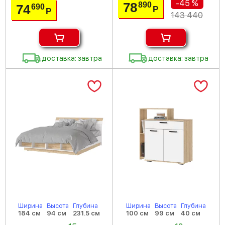
-45 %
78
890
74
690
Р
Р
143 440
доставка: завтра
доставка: завтра
Ширина
Высота
Глубина
Ширина
Высота
Глубина
184 см
94 см
231.5 см
100 см
99 см
40 см