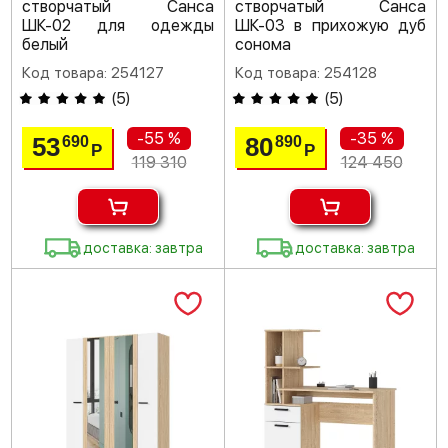
створчатый Санса
створчатый Санса
ШК-02 для одежды
ШК-03 в прихожую дуб
белый
сонома
Код товара: 254127
Код товара: 254128
(
5
)
(
5
)
-55 %
-35 %
53
80
690
890
Р
Р
119 310
124 450
доставка: завтра
доставка: завтра