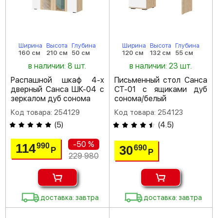
Ширина
Высота
Глубина
Ширина
Высота
Глубина
160 см
210 см
50 см
120 см
132 см
55 см
в наличии: 8 шт.
в наличии: 23 шт.
Распашной шкаф 4-х
Письменный стол Санса
дверный Санса ШК-04 с
СТ-01 с ящиками дуб
зеркалом дуб сонома
сонома/белый
Код товара: 254129
Код товара: 254123
(
5
)
(
4.5
)
-50 %
114
990
30
690
Р
Р
229 980
доставка: завтра
доставка: завтра