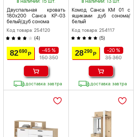
в наличии: 15 шт.
в наличии: 13 шт.
Двуспальная кровать
Комод Санса КМ 01 с
180х200 Санса КР-03
ящиками дуб сонома/
белый/дуб сонома
белый
Код товара: 254120
Код товара: 254117
(
4
)
(
5
)
-45 %
-20 %
82
28
690
290
Р
Р
150 350
35 360
доставка: завтра
доставка: завтра