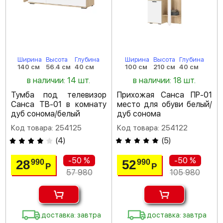
Ширина
Высота
Глубина
Ширина
Высота
Глубина
140 см
56.4 см
40 см
100 см
210 см
40 см
в наличии: 14 шт.
в наличии: 18 шт.
Тумба под телевизор
Прихожая Санса ПР-01
Санса ТВ-01 в комнату
место для обуви белый/
дуб сонома/белый
дуб сонома
Код товара: 254125
Код товара: 254122
(
4
)
(
5
)
-50 %
-50 %
28
52
990
990
Р
Р
57 980
105 980
доставка: завтра
доставка: завтра