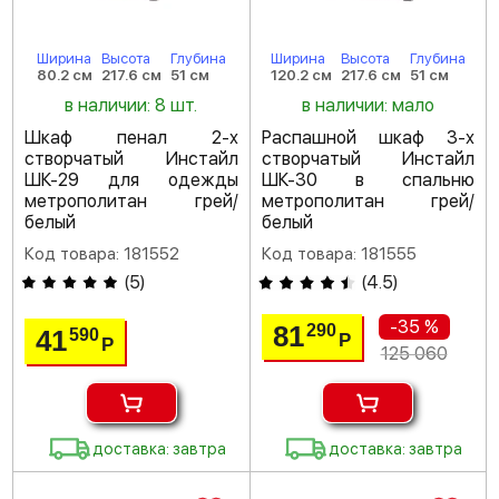
Ширина
Высота
Глубина
Ширина
Высота
Глубина
80.2 см
217.6 см
51 см
120.2 см
217.6 см
51 см
в наличии: 8 шт.
в наличии: мало
Шкаф пенал 2-х
Распашной шкаф 3-х
створчатый Инстайл
створчатый Инстайл
ШК-29 для одежды
ШК-30 в спальню
метрополитан грей/
метрополитан грей/
белый
белый
Код товара: 181552
Код товара: 181555
(
5
)
(
4.5
)
-35 %
81
290
41
590
Р
Р
125 060
доставка: завтра
доставка: завтра