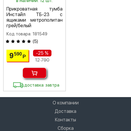
в наличии: 12 шт.
Прикроватная тумба
Инстайл ТБ-23 с
ящиками метрополитан
грей/белый
Код товара: 181549
(
5
)
-25 %
9
590
Р
12 790
доставка: завтра
О компании
Доставка
Контакты
Сборка