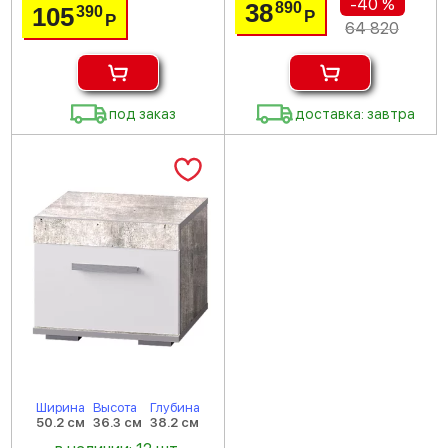
-40 %
38
890
105
390
Р
Р
64 820
под заказ
доставка: завтра
Ширина
Высота
Глубина
50.2 см
36.3 см
38.2 см