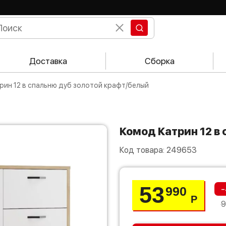
Доставка
Сборка
трин 12 в спальню дуб золотой крафт/белый
Комод Катрин 12 
Код товара:
249653
53
-
990
Р
9