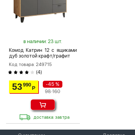
в наличии: 23 шт.
Комод Катрин 12 с ящиками
дуб золотой крафт/графит
Код товара: 249715
(
4
)
-45 %
53
990
Р
98 160
доставка: завтра