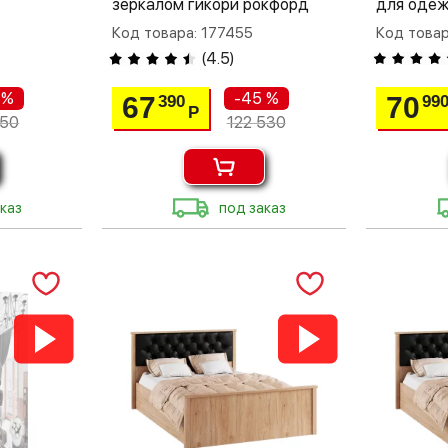
зеркалом гикори рокфорд
для одеж
Код товара: 177455
Код товар
(
4.5
)
 %
-45 %
67
70
390
99
Р
250
122 530
каз
под заказ