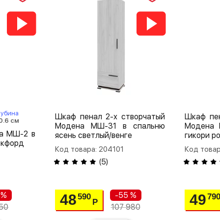
лубина
Шкаф пенал 2-х створчатый
Шкаф пе
0.6 см
Модена МШ-31 в спальню
Модена 
а МШ-2 в
ясень светлый/венге
гикори р
окфорд
Код товара: 204101
Код товар
(
5
)
 %
-55 %
48
49
590
79
Р
50
107 980