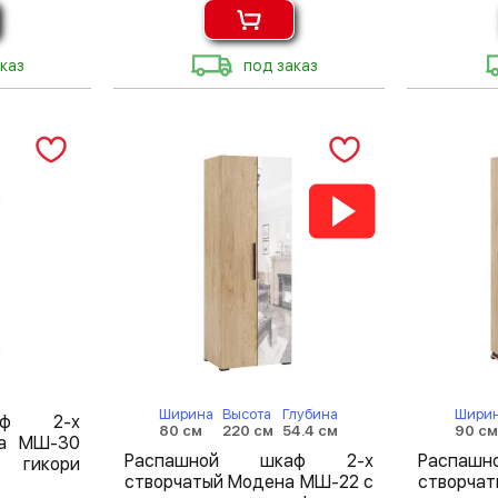
каз
под заказ
Ширина
Высота
Глубина
Шири
аф 2-х
80 см
220 см
54.4 см
90 с
на МШ-30
Распашной шкаф 2-х
Распа
гикори
створчатый Модена МШ-22 с
створча