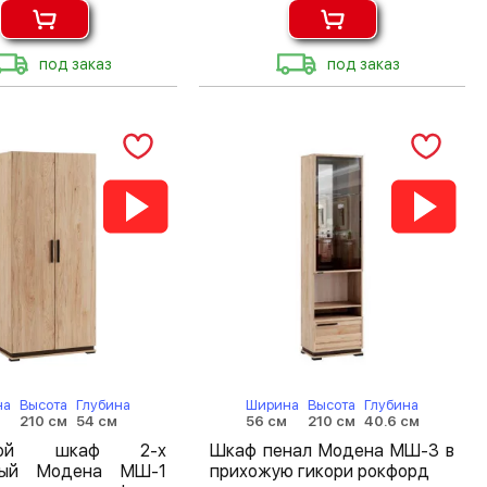
под заказ
под заказ
на
Высота
Глубина
Ширина
Высота
Глубина
м
210 см
54 см
56 см
210 см
40.6 см
шной шкаф 2-х
Шкаф пенал Модена МШ-3 в
тый Модена МШ-1
прихожую гикори рокфорд