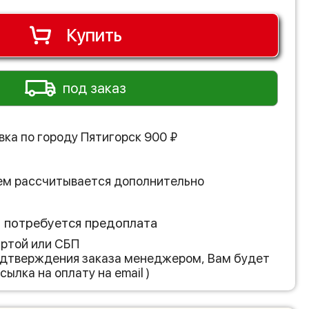
Купить
под заказ
вка по городу
Пятигорск
900
₽
ем рассчитывается дополнительно
з потребуется предоплата
артой или СБП
подтверждения заказа менеджером, Вам будет
сылка на оплату на email )