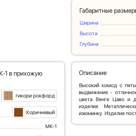
Габаритные размер
Ширина
Высота
Глубина
Описание
К-1 в прихожую
Высокий комод с пять
выдвижения - отлично
гикори рокфорд
цвета Венге Цаво и д
изделия. Металличес
Коричневый
изюминку. Изделие пост
МК-1