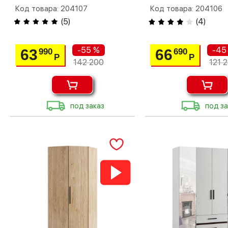
Код товара: 204107
Код товара: 204106
(
5
)
(
4
)
-55 %
-45
63
66
990
690
Р
Р
142 200
121 
под заказ
под за