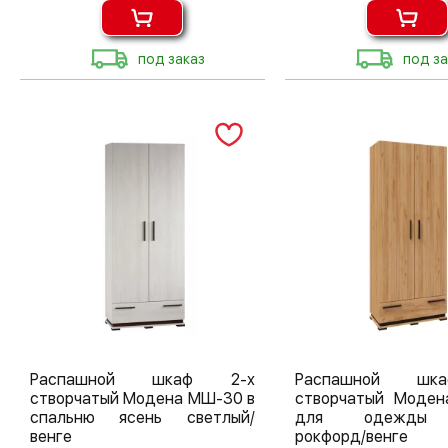
под заказ
под за
Распашной шкаф 2-х
Распашной шк
створчатый Модена МШ-30 в
створчатый Моде
спальню ясень светлый/
для одежды 
венге
рокфорд/венге