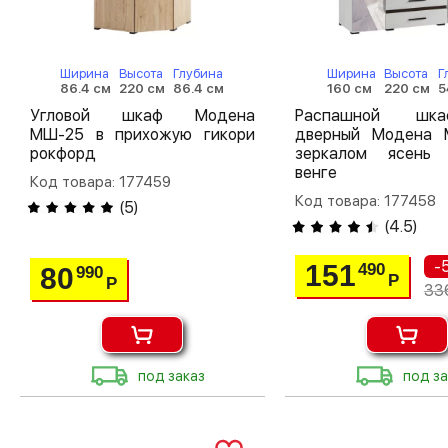
Ширина
Высота
Глубина
Ширина
Высота
Г
86.4 см
220 см
86.4 см
160 см
220 см
5
Угловой шкаф Модена
Распашной шк
МШ-25 в прихожую гикори
дверный Модена
рокфорд
зеркалом ясень 
венге
Код товара: 177459
Код товара: 177458
(
5
)
(
4.5
)
-
151
490
80
990
Р
Р
33
под заказ
под за