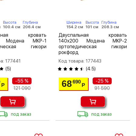
Высота
Глубина
Ширина
Высота
Глубина
м
100.4 см
206.4 см
154.2 см
101 см
208.3 см
льная кровать
Двуспальная кровать
0 Модена МКР-1
140х200 Модена МКР-2
дическая гикори
ортопедическая гикори
рокфорд
а: 177441
Код товара: 177443
(
5
)
(
4.5
)
-55 %
-25 %
68
0
690
Р
Р
121 090
91 590
под заказ
под заказ