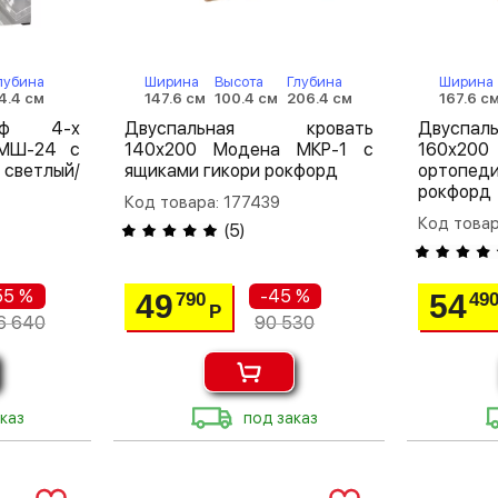
лубина
Ширина
Высота
Глубина
Ширина
4.4 см
147.6 см
100.4 см
206.4 см
167.6 с
аф 4-х
Двуспальная кровать
Двуспа
 МШ-24 с
140х200 Модена МКР-1 с
160х20
светлый/
ящиками гикори рокфорд
ортопе
рокфорд
Код товара: 177439
Код товар
(
5
)
55 %
-45 %
49
54
790
49
Р
6 640
90 530
каз
под заказ