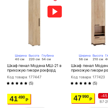
Ширина
Высота
Глубина
Ширина
Высота
Г
40 см
220 см
54 см
56 см
210 см
4
Шкаф пенал Модена МШ-21 в
Шкаф пенал Моден
прихожую гикори рокфорд
прихожую гикори р
Код товара: 177447
Код товара: 177423
(
5
)
(
5
)
-45
47
990
41
490
Р
Р
87 2