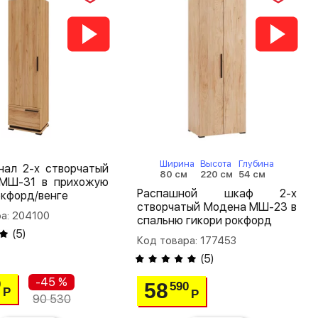
Ширина
Высота
Глубина
нал 2-х створчатый
80 см
220 см
54 см
МШ-31 в прихожую
Распашной шкаф 2-х
окфорд/венге
створчатый Модена МШ-23 в
а: 204100
спальню гикори рокфорд
(
5
)
Код товара: 177453
(
5
)
-45 %
0
58
590
Р
Р
90 530