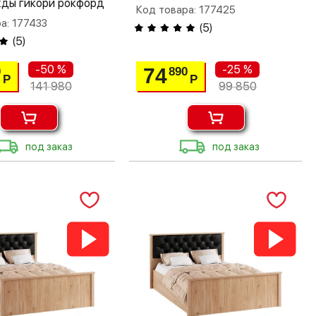
ды гикори рокфорд
Код товара: 177425
а: 177433
(
5
)
(
5
)
-50 %
-25 %
74
0
890
Р
Р
141 980
99 850
под заказ
под заказ