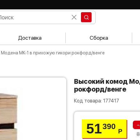
Доставка
Сборка
д Модена МК-1 в прихожую гикори рокфорд/венге
Высокий комод Модена МК-1 в прихожую гикори
рокфорд/венге
Код товара:
177417
51
-
390
Р
8