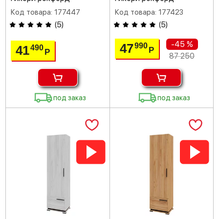
Код товара: 177447
Код товара: 177423
(
5
)
(
5
)
-45 %
47
990
41
490
Р
Р
87 250
под заказ
под заказ