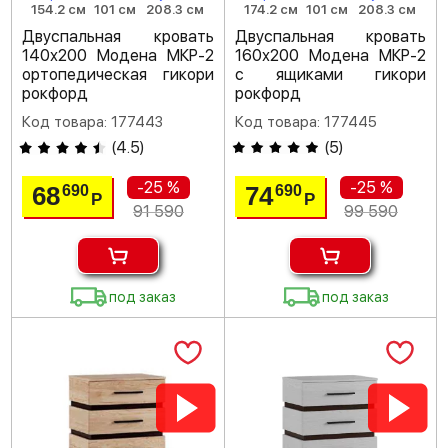
154.2 см
101 см
208.3 см
174.2 см
101 см
208.3 см
Двуспальная кровать
Двуспальная кровать
140х200 Модена МКР-2
160х200 Модена МКР-2
ортопедическая гикори
с ящиками гикори
рокфорд
рокфорд
Код товара: 177443
Код товара: 177445
(
4.5
)
(
5
)
-25 %
-25 %
68
74
690
690
Р
Р
91 590
99 590
под заказ
под заказ