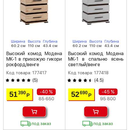
Ширина
Высота
Глубина
Ширина
Высота
Глубина
60.2 см
110 см
43.4 см
60.2 см
110 см
43.4 см
Высокий комод Модена
Высокий комод Модена
МК-1 в прихожую гикори
МК-1 в спальню ясень
рокфорд/венге
светлый/венге
Код товара: 177417
Код товара: 177418
(
5
)
(
4.5
)
-40 %
-45 %
51
52
390
690
Р
Р
85 650
95 800
под заказ
под заказ