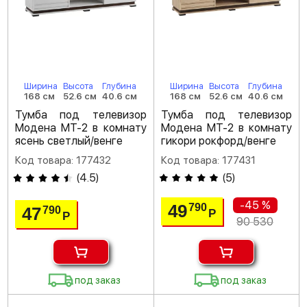
Ширина
Высота
Глубина
Ширина
Высота
Глубина
168 см
52.6 см
40.6 см
168 см
52.6 см
40.6 см
Тумба под телевизор
Тумба под телевизор
Модена МТ-2 в комнату
Модена МТ-2 в комнату
ясень светлый/венге
гикори рокфорд/венге
Код товара: 177432
Код товара: 177431
(
4.5
)
(
5
)
-45 %
49
790
47
790
Р
Р
90 530
под заказ
под заказ