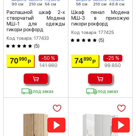
90 см
210 см
54 см
56 см
210 см
40.6 см
Распашной шкаф 2-х
Шкаф пенал Модена
створчатый Модена
МШ-3 в прихожую
МШ-1 для одежды
гикори рокфорд
гикори рокфорд
Код товара: 177425
Код товара: 177433
(
5
)
(
5
)
-50 %
-25 %
70
74
990
890
Р
Р
141 980
99 850
под заказ
под заказ