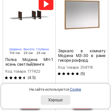
Ширина
Высота
Глубина
Зеркало в комнату
110 см
22 см
23 см
Модена МЗ-30 в раме
Полка Модена МН-1
гикори рокфорд
ясень светлый/венге
Код товара: 204116
Код товара: 177422
(
5
)
(
4.5
)
-35 %
-40 %
4
12
290
590
На сайте используются
Cookie
.
Р
Р
6 600
20 980
Хорошо