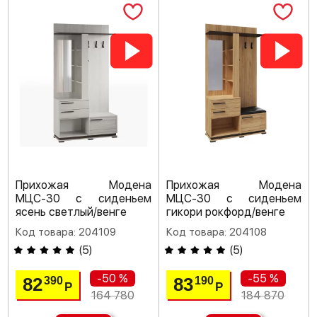
Прихожая Модена
Прихожая Модена
МЦС-30 с сиденьем
МЦС-30 с сиденьем
ясень светлый/венге
гикори рокфорд/венге
Код товара: 204109
Код товара: 204108
(
5
)
(
5
)
-50 %
-55 %
82
83
390
190
Р
Р
164 780
184 870