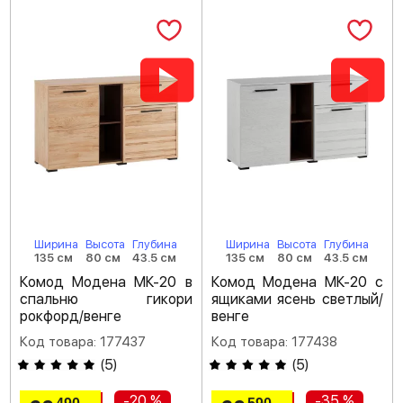
Ширина
Высота
Глубина
Ширина
Высота
Глубина
135 см
80 см
43.5 см
135 см
80 см
43.5 см
Комод Модена МК-20 в
Комод Модена МК-20 с
спальню гикори
ящиками ясень светлый/
рокфорд/венге
венге
Код товара: 177437
Код товара: 177438
(
5
)
(
5
)
-20 %
-35 %