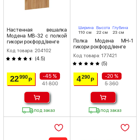
Ширина
Высота
Глубина
Настенная вешалка
110 см
22 см
23 см
Модена МВ-32 с полкой
Полка Модена МН-1
гикори рокфорд/венге
гикори рокфорд/венге
Код товара: 204102
Код товара: 177421
(
4.5
)
(
5
)
-45 %
-20 %
22
4
990
290
Р
Р
41 800
5 360
под заказ
под заказ