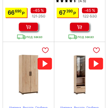
(
4.5
)
-45 %
-45 %
66
67
690
390
Р
Р
121 250
122 530
под заказ
под заказ
Ширина
Высота
Глубина
Ширина
Высота
Глубина