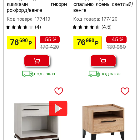
ящиками гикори
спальню ясень светлый/
рокфорд/венге
венге
Код товара: 177419
Код товара: 177420
(
4
)
(
4.5
)
-55 %
-45 %
76
76
690
990
Р
Р
170 420
139 980
под заказ
под заказ