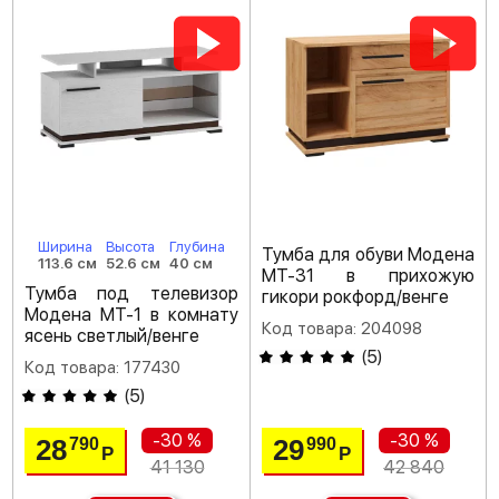
Ширина
Высота
Глубина
Тумба для обуви Модена
113.6 см
52.6 см
40 см
МТ-31 в прихожую
Тумба под телевизор
гикори рокфорд/венге
Модена МТ-1 в комнату
Код товара: 204098
ясень светлый/венге
(
5
)
Код товара: 177430
(
5
)
-30 %
-30 %
28
29
790
990
Р
Р
41 130
42 840