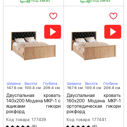
под заказ
под заказ
Ширина
Высота
Глубина
Ширина
Высота
Глубина
147.6 см
100.4 см
206.4 см
167.6 см
100.4 см
206.4 см
Двуспальная кровать
Двуспальная кровать
140х200 Модена МКР-1 с
160х200 Модена МКР-1
ящиками гикори
ортопедическая гикори
рокфорд
рокфорд
Код товара: 177439
Код товара: 177441
(
5
)
(
5
)