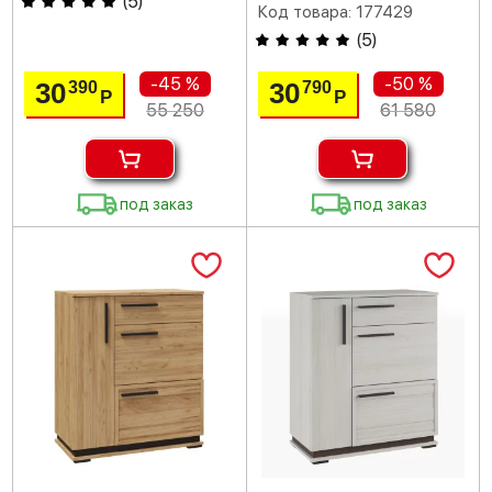
(
5
)
Код товара: 177429
(
5
)
-45 %
-50 %
30
30
390
790
Р
Р
55 250
61 580
под заказ
под заказ