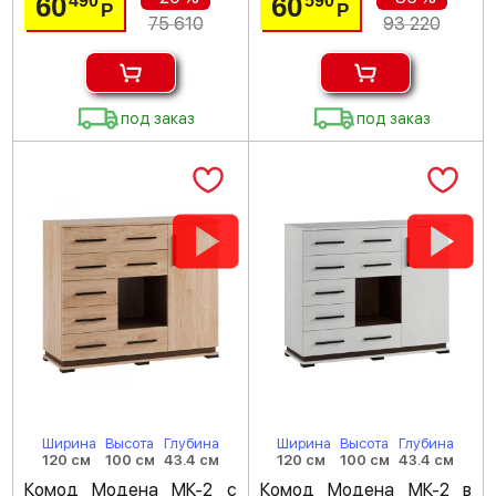
60
60
490
590
Р
Р
75 610
93 220
под заказ
под заказ
Ширина
Высота
Глубина
Ширина
Высота
Глубина
120 см
100 см
43.4 см
120 см
100 см
43.4 см
Комод Модена МК-2 с
Комод Модена МК-2 в