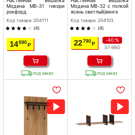
Настенная вешалка
Настенная вешалка
Модена МВ-31 гикори
Модена МВ-32 с полкой
рокфорд
ясень светлый/венге
Код товара: 204111
Код товара: 204103
(
4
)
(
4
)
-40 %
22
790
14
690
Р
Р
37 980
под заказ
под заказ