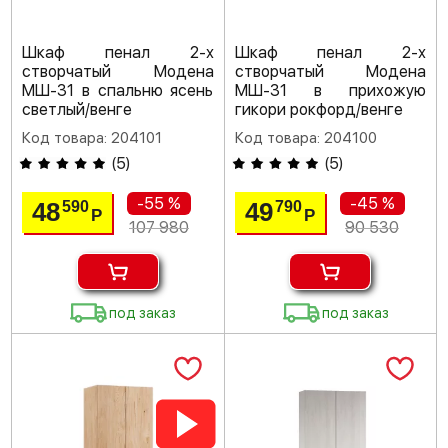
Шкаф пенал 2-х
Шкаф пенал 2-х
створчатый Модена
створчатый Модена
МШ-31 в спальню ясень
МШ-31 в прихожую
светлый/венге
гикори рокфорд/венге
Код товара: 204101
Код товара: 204100
(
5
)
(
5
)
-55 %
-45 %
48
49
590
790
Р
Р
107 980
90 530
под заказ
под заказ