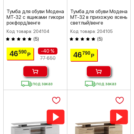
Тумба для обуви Модена
Тумба для обуви Модена
МТ-32 с ящиками гикори
МТ-32 в прихожую ясень
рокфорд/венге
светлый/венге
Код товара: 204104
Код товара: 204105
(
5
)
(
5
)
-40 %
46
590
46
790
Р
Р
77 650
под заказ
под заказ