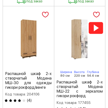
под заказ
под заказ
Ширина
Высота
Глубина
Распашной шкаф 2-х
80 см
220 см
54.4 см
створчатый Модена
Распашной шкаф 2-х
МШ-30 для одежды
створчатый Модена
гикори рокфорд/венге
МШ-22 с зеркалом
Код товара: 204106
гикори рокфорд
(
4
)
Код товара: 177455