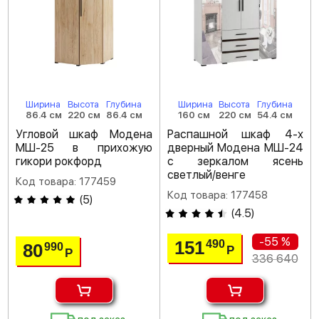
Ширина
Высота
Глубина
Ширина
Высота
Глубина
86.4 см
220 см
86.4 см
160 см
220 см
54.4 см
Угловой шкаф Модена
Распашной шкаф 4-х
МШ-25 в прихожую
дверный Модена МШ-24
гикори рокфорд
с зеркалом ясень
светлый/венге
Код товара: 177459
Код товара: 177458
(
5
)
(
4.5
)
-55 %
151
490
80
990
Р
Р
336 640