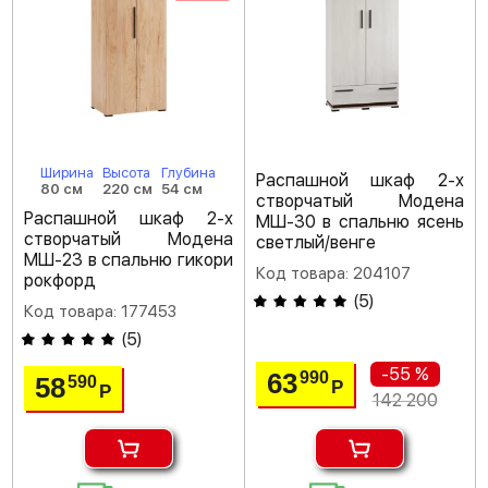
Ширина
Высота
Глубина
Распашной шкаф 2-х
80 см
220 см
54 см
створчатый Модена
Распашной шкаф 2-х
МШ-30 в спальню ясень
створчатый Модена
светлый/венге
МШ-23 в спальню гикори
Код товара: 204107
рокфорд
(
5
)
Код товара: 177453
(
5
)
-55 %
63
990
58
590
Р
Р
142 200