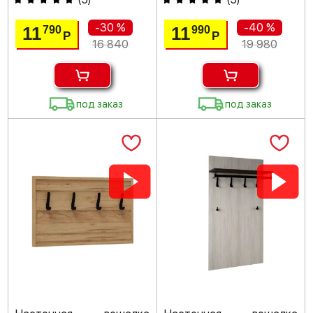
-30 %
-40 %
11
11
790
990
Р
Р
16 840
19 980
под заказ
под заказ