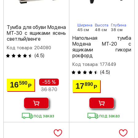
Ширина
Высота
Глубина
Тумба для обуви Модена
45 см
48 см
38 см
МТ-30 с ящиками ясень
Напольная тумба
светлый/венге
Модена МТ-20 с
Код товара: 204080
ящиками гикори
(
4.5
)
рокфорд
Код товара: 177449
(
4.5
)
-55 %
16
590
17
890
Р
Р
36 870
под заказ
под заказ