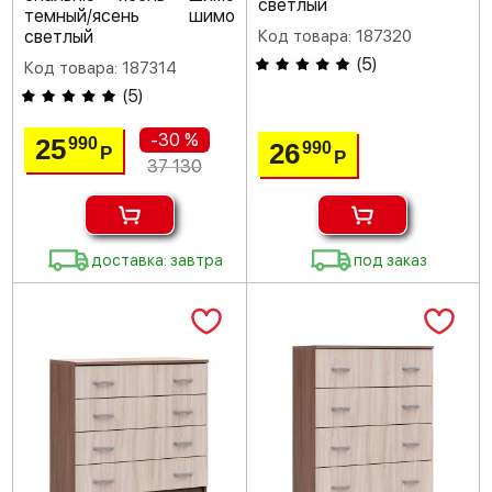
светлый
темный/ясень шимо
светлый
Код товара: 187320
(
5
)
Код товара: 187314
(
5
)
-30 %
25
990
26
990
Р
Р
37 130
доставка: завтра
под заказ