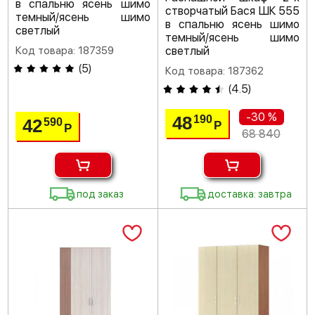
в спальню ясень шимо
створчатый Бася ШК 555
темный/ясень шимо
в спальню ясень шимо
светлый
темный/ясень шимо
Код товара: 187359
светлый
(
5
)
Код товара: 187362
(
4.5
)
-30 %
48
190
42
590
Р
Р
68 840
под заказ
доставка: завтра