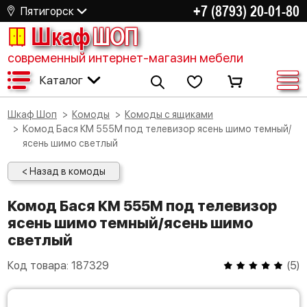
+7 (8793) 20-01-80
Пятигорск
Шкаф
ШОП
современный интернет-магазин мебели
Каталог
Шкаф Шоп
Комоды
Комоды с ящиками
Комод Бася КМ 555М под телевизор ясень шимо темный/
ясень шимо светлый
< Назад в комоды
Комод Бася КМ 555М под телевизор
ясень шимо темный/ясень шимо
светлый
Код товара:
187329
(
5
)