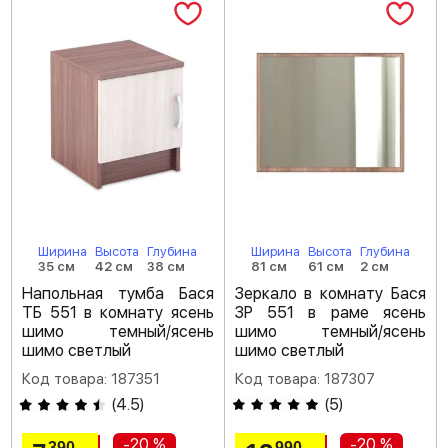
Ширина
Высота
Глубина
Ширина
Высота
Глубина
35 см
42 см
38 см
81 см
61 см
2 см
Напольная тумба Бася
Зеркало в комнату Бася
ТБ 551 в комнату ясень
ЗР 551 в раме ясень
шимо темный/ясень
шимо темный/ясень
шимо светлый
шимо светлый
Код товара: 187351
Код товара: 187307
(
4.5
)
(
5
)
-20 %
-20 %
390
990