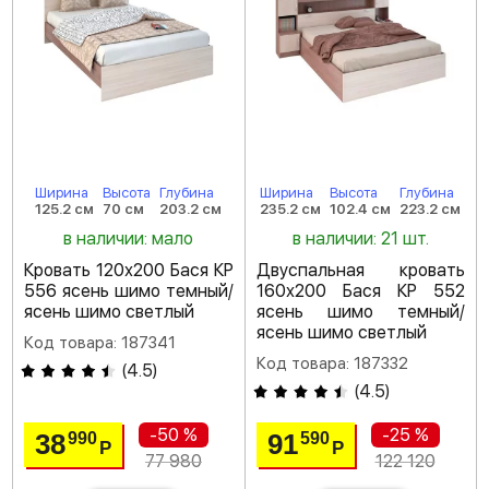
Ширина
Высота
Глубина
Ширина
Высота
Глубина
125.2 см
70 см
203.2 см
235.2 см
102.4 см
223.2 см
в наличии: мало
в наличии: 21 шт.
Кровать 120х200 Бася КР
Двуспальная кровать
556 ясень шимо темный/
160х200 Бася КР 552
ясень шимо светлый
ясень шимо темный/
ясень шимо светлый
Код товара: 187341
Код товара: 187332
(
4.5
)
(
4.5
)
-50 %
-25 %
38
91
990
590
Р
Р
77 980
122 120