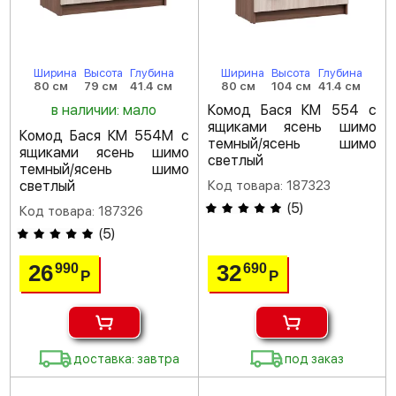
Ширина
Высота
Глубина
Ширина
Высота
Глубина
80 см
79 см
41.4 см
80 см
104 см
41.4 см
в наличии: мало
Комод Бася КМ 554 с
ящиками ясень шимо
Комод Бася КМ 554М с
темный/ясень шимо
ящиками ясень шимо
светлый
темный/ясень шимо
светлый
Код товара: 187323
(
5
)
Код товара: 187326
(
5
)
26
32
990
690
Р
Р
доставка: завтра
под заказ