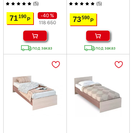
(
5
)
(
5
)
-40 %
71
190
73
590
Р
Р
118 650
под заказ
под заказ