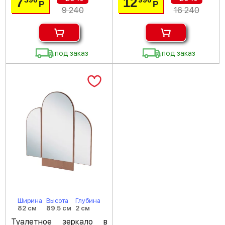
7
12
Р
Р
9 240
16 240
под заказ
под заказ
Ширина
Высота
Глубина
82 см
89.5 см
2 см
Туалетное зеркало в