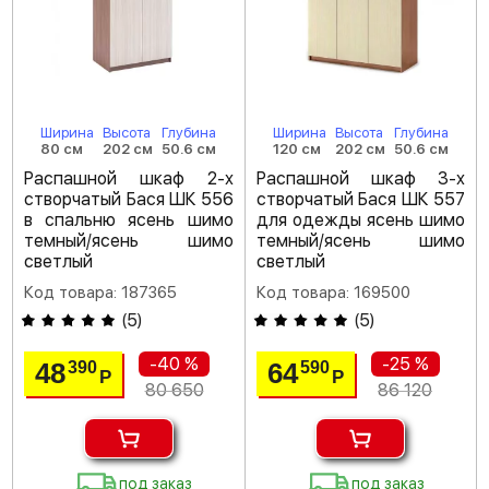
Ширина
Высота
Глубина
Ширина
Высота
Глубина
80 см
202 см
50.6 см
120 см
202 см
50.6 см
Распашной шкаф 2-х
Распашной шкаф 3-х
створчатый Бася ШК 556
створчатый Бася ШК 557
в спальню ясень шимо
для одежды ясень шимо
темный/ясень шимо
темный/ясень шимо
светлый
светлый
Код товара: 187365
Код товара: 169500
(
5
)
(
5
)
-40 %
-25 %
48
64
390
590
Р
Р
80 650
86 120
под заказ
под заказ