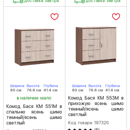
доставка: завтра
доставка: завтра
Ширина
Высота
Глубина
Ширина
Высота
Глубина
80 см
76.6 см
41.4 см
80 см
76.6 см
41.4 см
в наличии: мало
Комод Бася КМ 553М в
прихожую ясень шимо
Комод Бася КМ 551М в
темный/ясень шимо
спальню ясень шимо
светлый
темный/ясень шимо
светлый
Код товара: 187320