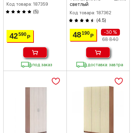
Код товара: 187359
светлый
(
5
)
Код товара: 187362
(
4.5
)
-30 %
48
190
42
590
Р
Р
68 840
под заказ
доставка: завтра