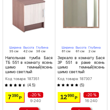
Ширина
Высота
Глубина
Ширина
Высота
Глубина
35 см
42 см
38 см
81 см
61 см
2 см
Напольная тумба Бася
Зеркало в комнату Бася
ТБ 551 в комнату ясень
ЗР 551 в раме ясень
шимо темный/ясень
шимо темный/ясень
шимо светлый
шимо светлый
Код товара: 187351
Код товара: 187307
(
4.5
)
(
5
)
-20 %
-20 %
7
12
390
990
Р
Р
9 240
16 240