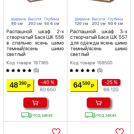
Ширина
Высота
Глубина
Ширина
Высота
Глубина
80 см
202 см
50.6 см
120 см
202 см
50.6 см
Распашной шкаф 2-х
Распашной шкаф 3-х
створчатый Бася ШК 556
створчатый Бася ШК 557
в спальню ясень шимо
для одежды ясень шимо
темный/ясень шимо
темный/ясень шимо
светлый
светлый
Код товара: 187365
Код товара: 169500
(
5
)
(
5
)
-40 %
-25 %
48
64
390
590
Р
Р
80 650
86 120
под заказ
под заказ