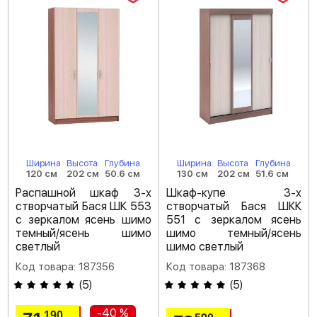
Ширина
Высота
Глубина
Ширина
Высота
Глубина
120 см
202 см
50.6 см
130 см
202 см
51.6 см
Распашной шкаф 3-х
Шкаф-купе 3-х
створчатый Бася ШК 553
створчатый Бася ШКК
с зеркалом ясень шимо
551 с зеркалом ясень
темный/ясень шимо
шимо темный/ясень
светлый
шимо светлый
Код товара: 187356
Код товара: 187368
(
5
)
(
5
)
-40 %
190