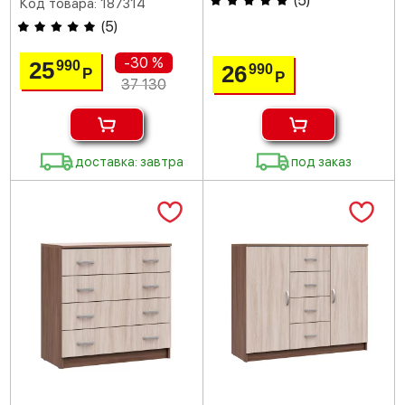
(
5
)
Код товара: 187314
(
5
)
-30 %
25
990
26
990
Р
Р
37 130
доставка: завтра
под заказ