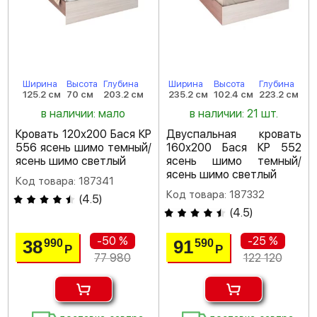
Ширина
Высота
Глубина
Ширина
Высота
Глубина
125.2 см
70 см
203.2 см
235.2 см
102.4 см
223.2 см
в наличии: мало
в наличии: 21 шт.
Кровать 120х200 Бася КР
Двуспальная кровать
556 ясень шимо темный/
160х200 Бася КР 552
ясень шимо светлый
ясень шимо темный/
ясень шимо светлый
Код товара: 187341
Код товара: 187332
(
4.5
)
(
4.5
)
-50 %
-25 %
38
91
990
590
Р
Р
77 980
122 120