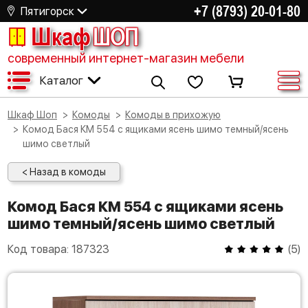
+7 (8793) 20-01-80
Пятигорск
Шкаф
ШОП
современный интернет-магазин мебели
Каталог
Шкаф Шоп
Комоды
Комоды в прихожую
Комод Бася КМ 554 с ящиками ясень шимо темный/ясень
шимо светлый
< Назад в комоды
Комод Бася КМ 554 с ящиками ясень
шимо темный/ясень шимо светлый
Код товара:
187323
(
5
)