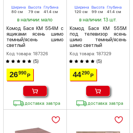
Ширина
Высота
Глубина
Ширина
Высота
Глубина
80 см
79 см
41.4 см
120 см
99 см
41.4 см
в наличии: мало
в наличии: 13 шт.
Комод Бася КМ 554М с
Комод Бася КМ 555М
ящиками ясень шимо
под телевизор ясень
темный/ясень шимо
шимо темный/ясень
светлый
шимо светлый
Код товара: 187326
Код товара: 187329
(
5
)
(
5
)
26
44
990
290
Р
Р
доставка: завтра
доставка: завтра