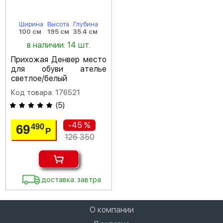
Ширина
Высота
Глубина
100 см
195 см
35.4 см
в наличии: 14 шт.
Прихожая Денвер место
для обуви ателье
светлое/белый
Код товара: 176521
(
5
)
-45 %
69
490
Р
126 350
доставка: завтра
О компании