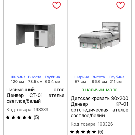
Ширина
Высота
Глубина
Ширина
Высота
Глубина
120 см
73.5 см
60.4 см
97 см
98.6 см
211 см
Письменный стол
в наличии: мало
Денвер СТ-01 ателье
Детская кровать 90х200
светлое/белый
Денвер КР-01
Код товара: 198333
ортопедическая ателье
светлое/белый
(
5
)
Код товара: 198326
(
5
)