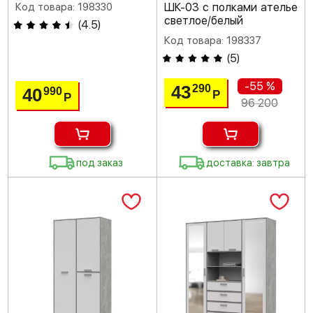
Код товара: 198330
ШК-03 с полками ателье
светлое/белый
(
4.5
)
Код товара: 198337
(
5
)
-55 %
43
290
40
990
Р
Р
96 200
под заказ
доставка: завтра