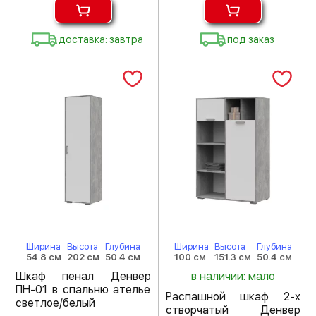
доставка: завтра
под заказ
Ширина
Высота
Глубина
Ширина
Высота
Глубина
54.8 см
202 см
50.4 см
100 см
151.3 см
50.4 см
Шкаф пенал Денвер
в наличии: мало
ПН-01 в спальню ателье
Распашной шкаф 2-х
светлое/белый
створчатый Денвер