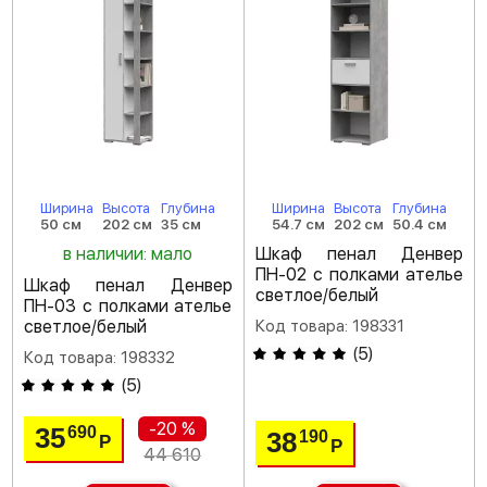
Ширина
Высота
Глубина
Ширина
Высота
Глубина
50 см
202 см
35 см
54.7 см
202 см
50.4 см
в наличии: мало
Шкаф пенал Денвер
ПН-02 с полками ателье
Шкаф пенал Денвер
светлое/белый
ПН-03 с полками ателье
светлое/белый
Код товара: 198331
(
5
)
Код товара: 198332
(
5
)
-20 %
35
690
38
190
Р
Р
44 610