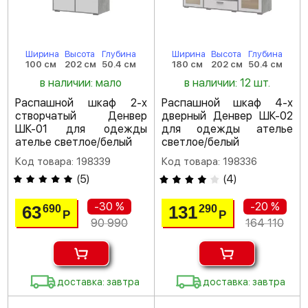
Ширина
Высота
Глубина
Ширина
Высота
Глубина
100 см
202 см
50.4 см
180 см
202 см
50.4 см
в наличии: мало
в наличии: 12 шт.
Распашной шкаф 2-х
Распашной шкаф 4-х
створчатый Денвер
дверный Денвер ШК-02
ШК-01 для одежды
для одежды ателье
ателье светлое/белый
светлое/белый
Код товара: 198339
Код товара: 198336
(
5
)
(
4
)
-30 %
-20 %
63
131
690
290
Р
Р
90 990
164 110
доставка: завтра
доставка: завтра