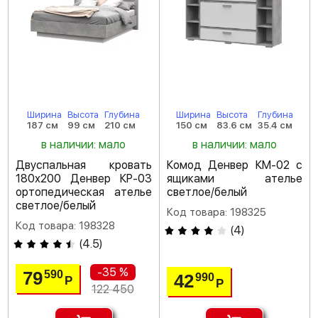
Ширина
Высота
Глубина
Ширина
Высота
Глубина
187 см
99 см
210 см
150 см
83.6 см
35.4 см
в наличии: мало
в наличии: мало
Двуспальная кровать
Комод Денвер КМ-02 с
180х200 Денвер КР-03
ящиками ателье
ортопедическая ателье
светлое/белый
светлое/белый
Код товара: 198325
Код товара: 198328
(
4
)
(
4.5
)
-35 %
79
590
42
990
Р
Р
122 450