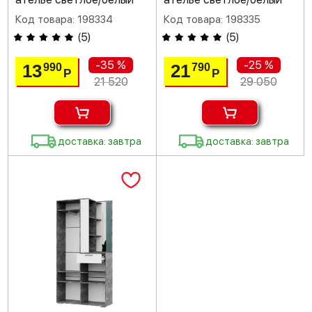
Код товара: 198334
Код товара: 198335
(
5
)
(
5
)
-35 %
-25 %
13
21
990
790
Р
Р
21 520
29 050
доставка: завтра
доставка: завтра