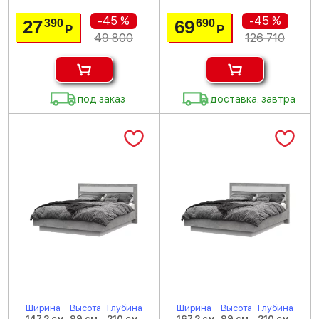
-45 %
-45 %
27
69
390
690
Р
Р
49 800
126 710
под заказ
доставка: завтра
Ширина
Высота
Глубина
Ширина
Высота
Глубина
147.2 см
99 см
210 см
167.2 см
99 см
210 см