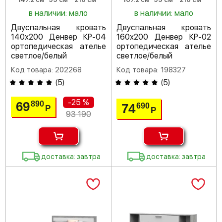
в наличии: мало
в наличии: мало
Двуспальная кровать
Двуспальная кровать
140х200 Денвер КР-04
160х200 Денвер КР-02
ортопедическая ателье
ортопедическая ателье
светлое/белый
светлое/белый
Код товара: 202268
Код товара: 198327
(
5
)
(
5
)
-25 %
69
890
74
690
Р
Р
93 190
доставка: завтра
доставка: завтра