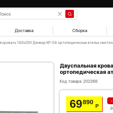
Доставка
Сборка
ая кровать 140х200 Денвер КР-04 ортопедическая ателье светло
Двуспальная кровать 140х200 Денвер КР-04
ортопедическая а
Код товара:
202268
69
-
890
Р
9