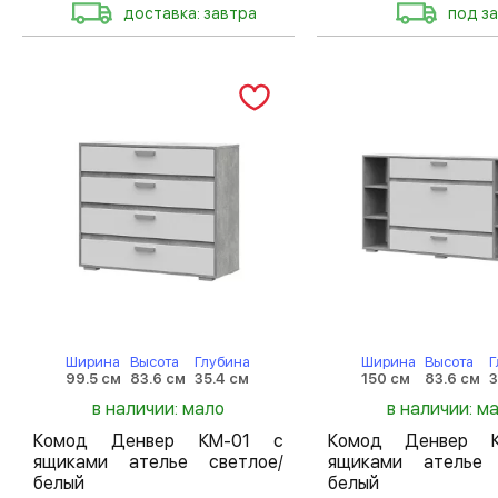
доставка: завтра
под за
Ширина
Высота
Глубина
Ширина
Высота
Г
99.5 см
83.6 см
35.4 см
150 см
83.6 см
3
в наличии: мало
в наличии: м
Комод Денвер КМ-01 с
Комод Денвер 
ящиками ателье светлое/
ящиками ателье 
белый
белый