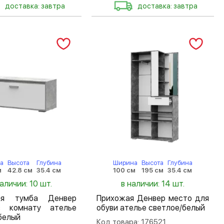
доставка: завтра
доставка: завтра
а
Высота
Глубина
Ширина
Высота
Глубина
м
42.8 см
35.4 см
100 см
195 см
35.4 см
наличии: 10 шт.
в наличии: 14 шт.
ая тумба Денвер
Прихожая Денвер место для
 комнату ателье
обуви ателье светлое/белый
белый
Код товара: 176521