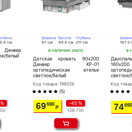
лубина
Ширина
Высота
Глубина
Ширин
0.4 см
97 см
98.6 см
211 см
167.2 
л Денвер
в наличии: мало
в 
ое/белый
Детская кровать 90х200
Двуспа
Денвер КР-01
160х20
ортопедическая ателье
ортопе
светлое/белый
светлое/
Код товара: 198326
Код товар
(
5
)
 %
-45 %
69
690
74
69
Р
800
126 710