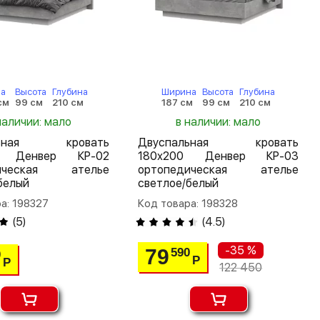
а
Высота
Глубина
Ширина
Высота
Глубина
см
99 см
210 см
187 см
99 см
210 см
наличии: мало
в наличии: мало
льная кровать
Двуспальная кровать
0 Денвер КР-02
180х200 Денвер КР-03
дическая ателье
ортопедическая ателье
белый
светлое/белый
а: 198327
Код товара: 198328
(
5
)
(
4.5
)
-35 %
79
590
0
Р
Р
122 450