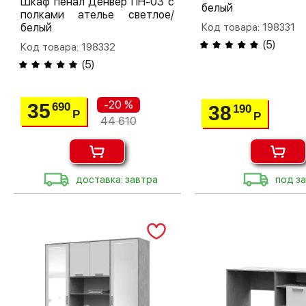
Шкаф пенал Денвер ПН-03 с
белый
полками ателье светлое/
белый
Код товара: 198331
(
5
)
Код товара: 198332
(
5
)
-20 %
35
690
38
190
Р
Р
44 610
доставка: завтра
под за