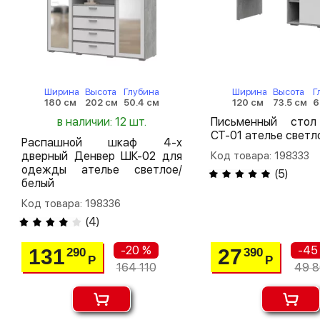
Ширина
Высота
Глубина
Ширина
Высота
Г
180 см
202 см
50.4 см
120 см
73.5 см
6
в наличии: 12 шт.
Письменный сто
СТ-01 ателье светл
Распашной шкаф 4-х
дверный Денвер ШК-02 для
Код товара: 198333
одежды ателье светлое/
(
5
)
белый
Код товара: 198336
(
4
)
-20 %
-45
131
27
290
390
Р
Р
164 110
49 