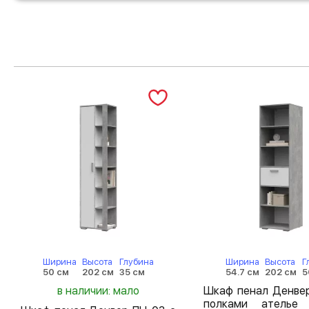
Ширина
Высота
Глубина
Ширина
Высота
Г
50 см
202 см
35 см
54.7 см
202 см
5
в наличии: мало
Шкаф пенал Денвер
полками ателье 