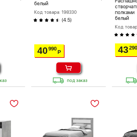
Распа
белый
створча
Код товара: 198330
полками
белый
(
4.5
)
Код товар
43
29
40
990
Р
каз
под заказ