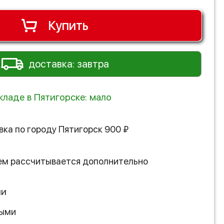
Купить
доставка: завтра
кладе в Пятигорске: мало
вка по городу
Пятигорск
900
₽
ем рассчитывается дополнительно
ии
ными