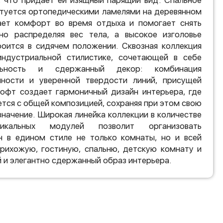
, что придает ей изящный парящий вид. Спальное
ктуется ортопедическими ламелями на деревянном
ает комфорт во время отдыха и помогает снять
но распределяя вес тела, а высокое изголовье
оится в сидячем положении. Сквозная коллекция
ндустриальной стилистике, сочетающей в себе
льность и сдержанный декор: комбинация
чности и уверенной твердости линий, присущей
офт создает гармоничный дизайн интерьера, где
тся с общей композицией, сохраняя при этом свою
значение. Широкая линейка коллекции в количестве
кальных модулей позволит организовать
н в едином стиле не только комнаты, но и всей
прихожую, гостиную, спальню, детскую комнату и
й и элегантно сдержанный образ интерьера.