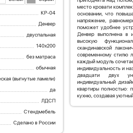
приподнята над полом
место кровати компле
КР-04
основании, что повыш
напряжение, равномер
Денвер
поможет удобнее устр
Денвер выполнена в и
двуспальная
высокую функциона
140х200
скандинавской лакони
современному стилю л
без матраса
каждый модуль сочетае
обычная
индивидуальность и на
двадцати двух уни
ская (выгнутые ламели)
индивидуальный дизай
квартиры полностью: 
да
кухню, создавая уютны
ЛДСП
Стендмебель
Сделано в России