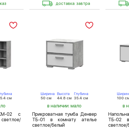
каз
доставка: завтра
лубина
Ширина
Высота
Глубина
Ширин
5.4 см
50 см
44.8 см
35.4 см
100 с
ало
в наличии: мало
в 
КМ-02 с
Прикроватная тумба Денвер
Напольн
светлое/
ТБ-01 в комнату ателье
ТБ-02 в
светлое/белый
светлое/