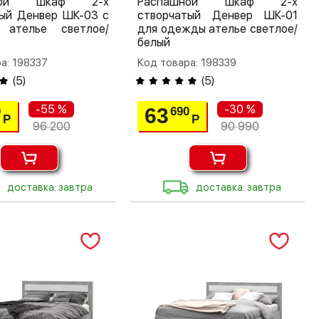
шной шкаф 2-х
Распашной шкаф 2-х
тый Денвер ШК-03 с
створчатый Денвер ШК-01
 ателье светлое/
для одежды ателье светлое/
белый
а: 198337
Код товара: 198339
(
5
)
(
5
)
-55 %
-30 %
63
0
690
Р
Р
96 200
90 990
доставка: завтра
доставка: завтра