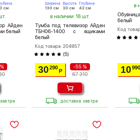
лубина
Ширина
Высота
Глубина
в 
0 см
130 см
30 см
42 см
Обувниц
шт.
в наличии: 18 шт.
белый
ор Айден
Тумба под телевизор Айден
Код това
ми белый
ТБН06-1400 с ящиками
белый
Код товара: 204857
(
5
)
 %
-55 %
30
10
290
99
Р
80
67 310
 завтра
доставка: завтра