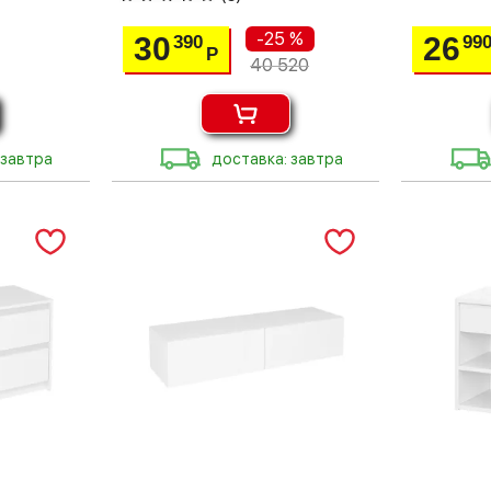
-25 %
30
26
390
99
Р
40 520
 завтра
доставка: завтра