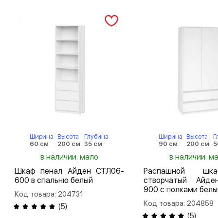
Ширина
Высота
Глубина
Ширина
Высота
Г
60 см
200 см
35 см
90 см
200 см
5
в наличии: мало
в наличии: м
Шкаф пенал Айден СТЛ06-
Распашной шк
600 в спальню белый
створчатый Айд
900 с полками белы
Код товара: 204731
Код товара: 204858
(
5
)
(
5
)