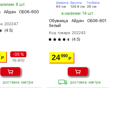
Ширина
Высота
Глубина
наличии: 8 шт.
60 см
124.6 см
28 см
а Айден ОБ06-600
в наличии: 14 шт.
Обувница Айден ОБ06-601
ра: 202247
белый
(
4.5
)
Код товара: 202243
(
4.5
)
-35 %
0
24
990
Р
Р
16 910
доставка: завтра
доставка: завтра