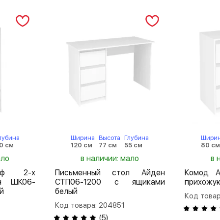
лубина
Ширина
Высота
Глубина
Шири
0 см
120 см
77 см
55 см
80 с
ало
в наличии: мало
в 
аф 2-х
Письменный стол Айден
Комод А
ен ШК06-
СТП06-1200 с ящиками
прихожу
й
белый
Код това
Код товара: 204851
(
5
)