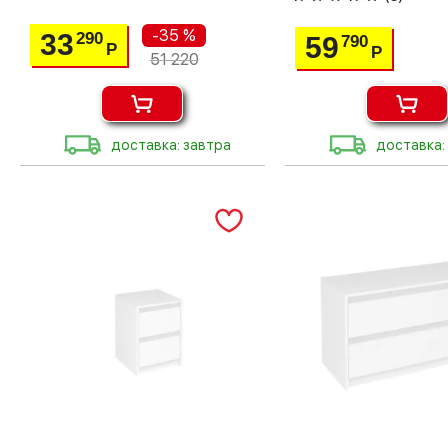
-35 %
33
290
59
790
Р
Р
51 220
доставка: завтра
доставка: