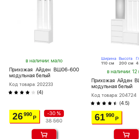
Ширина
Высота
Г
в наличии: мало
110 см
200 см
4
Прихожая Айден ВШ06-600
в наличии: 12 
модульная белый
Прихожая Айден В
Код товара: 202233
модульная белый
(
4
)
Код товара: 204724
(
4.5
)
-30 %
26
990
61
990
Р
Р
38 560