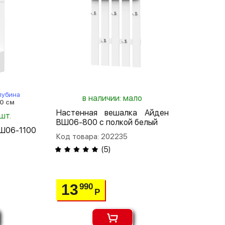
лубина
в наличии: мало
0 см
Настенная вешалка Айден
шт.
ВШ06-800 с полкой белый
Ш06-1100
Код товара: 202235
(
5
)
13
990
Р