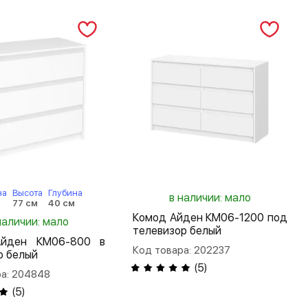
на
Высота
Глубина
в наличии: мало
м
77 см
40 см
Комод Айден КМ06-1200 под
наличии: мало
телевизор белый
йден КМ06-800 в
Код товара: 202237
ю белый
(
5
)
ра: 204848
(
5
)