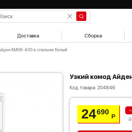
Доставка
Сборка
 Айден КМ06-400 в спальню белый
Узкий комод Айде
Код товара:
204846
24
-
690
Р
3