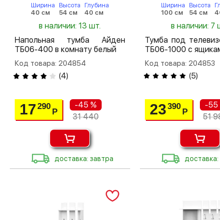
Ширина
Высота
Глубина
Ширина
Высота
Г
40 см
54 см
40 см
100 см
54 см
4
в наличии: 13 шт.
в наличии: 7 
Напольная тумба Айден
Тумба под телевиз
ТБ06-400 в комнату белый
ТБ06-1000 с ящика
Код товара: 204854
Код товара: 204853
(
4
)
(
5
)
-45 %
-55
17
23
290
390
Р
Р
31 440
51 9
доставка: завтра
доставка: