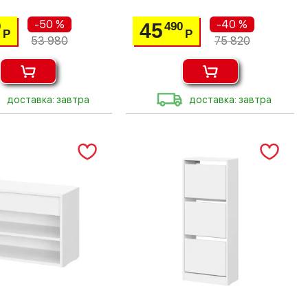
-50 %
-40 %
45
0
490
Р
Р
53 980
75 820
доставка: завтра
доставка: завтра