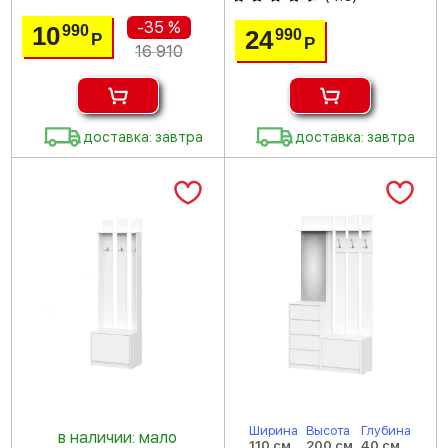
-35 %
10
990
24
990
Р
Р
16 910
доставка: завтра
доставка: завтра
Ширина
Высота
Глубина
в наличии: мало
110 см
200 см
40 см