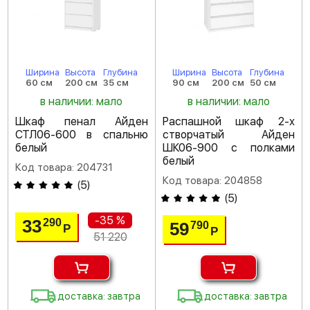
Ширина
Высота
Глубина
Ширина
Высота
Глубина
60 см
200 см
35 см
90 см
200 см
50 см
в наличии: мало
в наличии: мало
Шкаф пенал Айден
Распашной шкаф 2-х
СТЛ06-600 в спальню
створчатый Айден
белый
ШК06-900 с полками
белый
Код товара: 204731
Код товара: 204858
(
5
)
(
5
)
-35 %
33
290
59
790
Р
Р
51 220
доставка: завтра
доставка: завтра