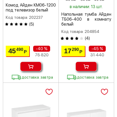
Комод Айден КМ06-1200
в наличии: 13 шт.
под телевизор белый
Напольная тумба Айден
Код товара: 202237
ТБ06-400 в комнату
(
5
)
белый
Код товара: 204854
(
4
)
-40 %
-45 %
45
17
490
290
Р
Р
75 820
31 440
доставка: завтра
доставка: завтра