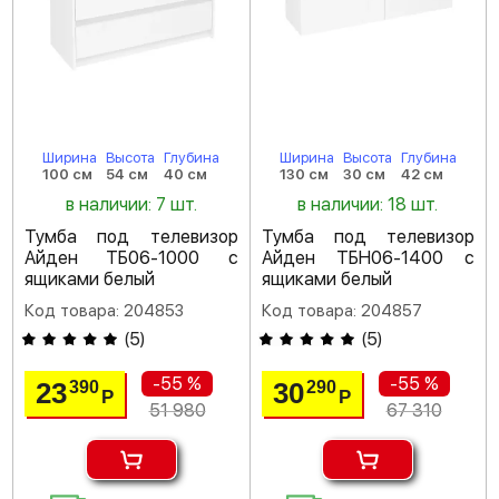
Ширина
Высота
Глубина
Ширина
Высота
Глубина
100 см
54 см
40 см
130 см
30 см
42 см
в наличии: 7 шт.
в наличии: 18 шт.
Тумба под телевизор
Тумба под телевизор
Айден ТБ06-1000 с
Айден ТБН06-1400 с
ящиками белый
ящиками белый
Код товара: 204853
Код товара: 204857
(
5
)
(
5
)
-55 %
-55 %
23
30
390
290
Р
Р
51 980
67 310