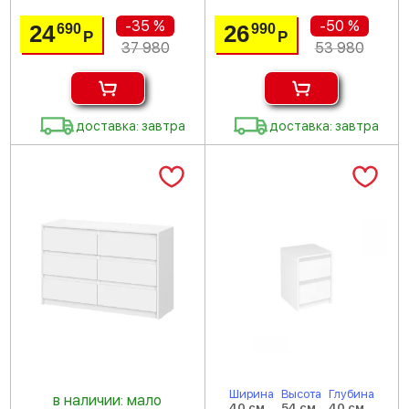
-35 %
-50 %
24
26
690
990
Р
Р
37 980
53 980
доставка: завтра
доставка: завтра
Ширина
Высота
Глубина
в наличии: мало
40 см
54 см
40 см