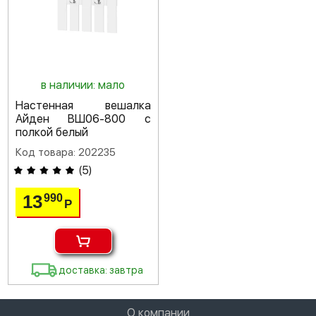
в наличии: мало
Настенная вешалка
Айден ВШ06-800 с
полкой белый
Код товара: 202235
(
5
)
13
990
Р
доставка: завтра
О компании