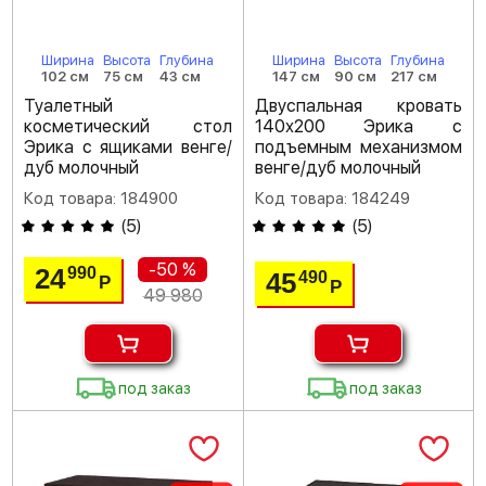
Ширина
Высота
Глубина
Ширина
Высота
Глубина
102 см
75 см
43 см
147 см
90 см
217 см
Туалетный
Двуспальная кровать
косметический стол
140х200 Эрика с
Эрика с ящиками венге/
подъемным механизмом
дуб молочный
венге/дуб молочный
Код товара: 184900
Код товара: 184249
(
5
)
(
5
)
-50 %
24
990
45
490
Р
Р
49 980
под заказ
под заказ