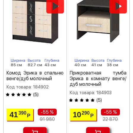
Ширина
Высота
Глубина
Ширина
Высота
Глубина
85 см
82.7 см
43 см
40 см
41 см
38 см
Комод Эрика в спальню
Прикроватная тумба
венге/дуб молочный
Эрика в комнату венге/
дуб молочный
Код товара: 184902
Код товара: 184903
(
5
)
(
5
)
-55 %
-55 %
41
10
390
290
Р
Р
91 980
22 870