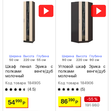
Ширина
Высота
Глубина
Ширина
Высота
Глубина
50 см
220 см
55 см
90 см
220 см
90 см
Шкаф пенал Эрика с
Угловой шкаф Эрика с
полками венге/дуб
полками венге/дуб
молочный
молочный
Код товара: 184905
Код товара: 184906
(
4.5
)
(
5
)
-55 %
86
390
54
990
Р
Р
191 980