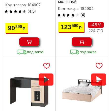
молочный
Код товара: 184907
Код товара: 184904
(
4.5
)
(
4
)
-45 %
123
590
90
290
Р
Р
224 710
под заказ
под заказ