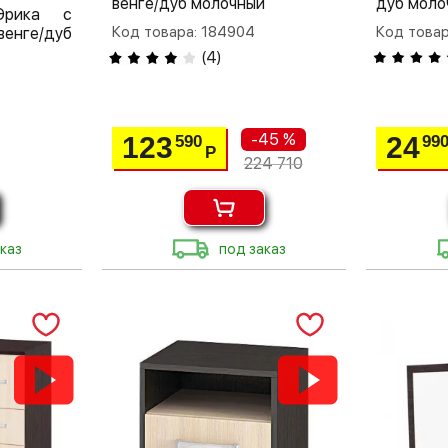
венге/дуб молочный
дуб моло
Эрика с
Код товара: 184904
Код товар
ге/дуб
(
4
)
-45 %
123
24
590
99
Р
224 710
каз
под заказ