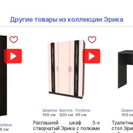
Другие товары из коллекции Эрика
Ширина
Высота
Глубина
Шири
150 см
220 см
55 см
102 с
Распашной шкаф 3-х
Туалетн
лубина
створчатый Эрика с полками
стол Эри
0 см