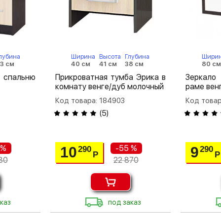
лубина
Ширина
Высота
Глубина
Шири
3 см
40 см
41 см
38 см
80 с
спальню
Прикроватная тумба Эрика в
Зеркало
комнату венге/дуб молочный
раме вен
Код товара: 184903
Код товар
(
5
)
 %
-55 %
10
9
290
290
Р
Р
80
22 870
каз
под заказ