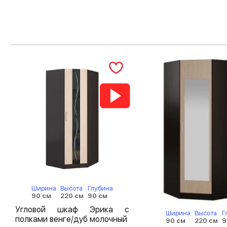
Ширина
Высота
Глубина
90 см
220 см
90 см
Угловой шкаф Эрика с
Ширина
Высота
Г
полками венге/дуб молочный
90 см
220 см
9