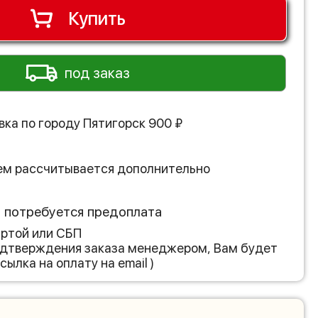
Купить
под заказ
вка по городу
Пятигорск
900
₽
ем рассчитывается дополнительно
з потребуется предоплата
артой или СБП
подтверждения заказа менеджером, Вам будет
сылка на оплату на email )