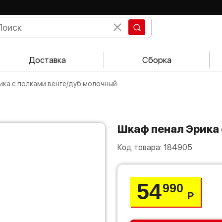
Доставка
Сборка
рика с полками венге/дуб молочный
Шкаф пенал Эрика
Код товара:
184905
54
990
Р