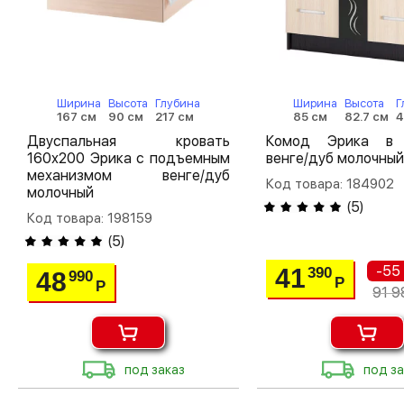
Ширина
Высота
Глубина
Ширина
Высота
Г
167 см
90 см
217 см
85 см
82.7 см
4
Двуспальная кровать
Комод Эрика в 
160х200 Эрика с подъемным
венге/дуб молочный
механизмом венге/дуб
Код товара: 184902
молочный
(
5
)
Код товара: 198159
(
5
)
-55
41
390
48
990
Р
Р
91 9
под заказ
под за