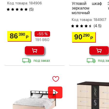
Код товара: 184906
Угловой шкаф 
зеркалом вен
(
5
)
молочный
Код товара: 184907
(
4.5
)
-55 %
86
390
90
290
Р
Р
191 980
под заказ
под за