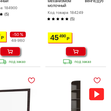
чный
механизмом венге/дуб
молочный
а: 184900
Код товара: 184249
(
5
)
(
5
)
-50 %
0
45
490
Р
Р
49 980
под заказ
под заказ