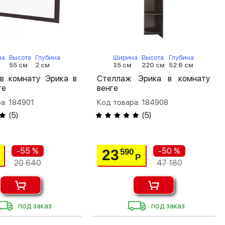
на
Высота
Глубина
Ширина
Высота
Глубина
м
55 см
2 см
35 см
220 см
52.6 см
 в комнату Эрика в
Стеллаж Эрика в комнату
ге
венге
а: 184901
Код товара: 184908
(
5
)
(
5
)
-55 %
-50 %
23
590
Р
20 640
47 180
под заказ
под заказ