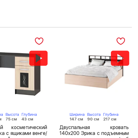
на
Высота
Глубина
Ширина
Высота
Глубина
м
75 см
43 см
147 см
90 см
217 см
ый косметический
Двуспальная кровать
ка с ящиками венге/
140х200 Эрика с подъемным