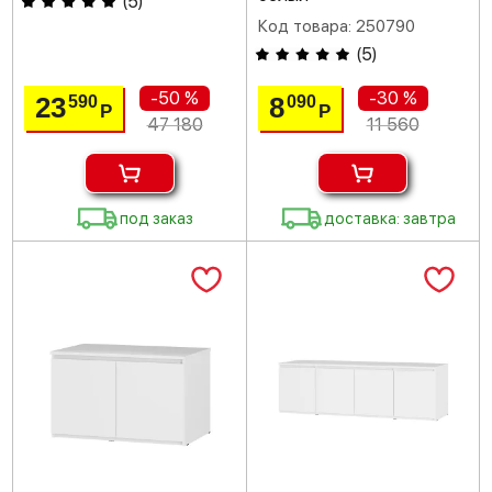
(
5
)
Код товара: 250790
(
5
)
-50 %
-30 %
23
8
590
090
Р
Р
47 180
11 560
под заказ
доставка: завтра