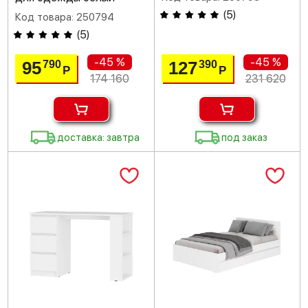
(
5
)
Код товара: 250794
(
5
)
-45 %
-45 %
95
127
790
390
Р
Р
174 160
231 620
доставка: завтра
под заказ