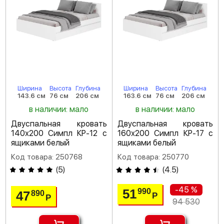
Ширина
Высота
Глубина
Ширина
Высота
Глубина
143.6 см
76 см
206 см
163.6 см
76 см
206 см
в наличии: мало
в наличии: мало
Двуспальная кровать
Двуспальная кровать
140х200 Симпл КР-12 с
160х200 Симпл КР-17 с
ящиками белый
ящиками белый
Код товара: 250768
Код товара: 250770
(
5
)
(
4.5
)
-45 %
51
990
47
890
Р
Р
94 530