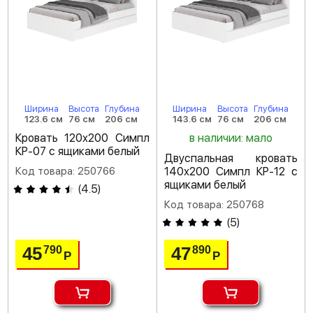
Ширина
Высота
Глубина
Ширина
Высота
Глубина
123.6 см
76 см
206 см
143.6 см
76 см
206 см
Кровать 120х200 Симпл
в наличии: мало
КР-07 с ящиками белый
Двуспальная кровать
Код товара: 250766
140х200 Симпл КР-12 с
ящиками белый
(
4.5
)
Код товара: 250768
(
5
)
45
47
790
890
Р
Р