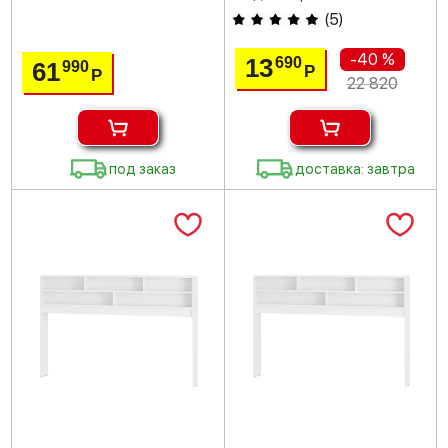
(
5
)
-40 %
13
690
61
990
Р
Р
22 820
под заказ
доставка: завтра