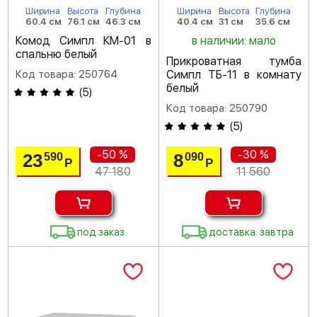
Ширина
Высота
Глубина
Ширина
Высота
Глубина
60.4 см
76.1 см
46.3 см
40.4 см
31 см
35.6 см
Комод Симпл КМ-01 в
в наличии: мало
спальню белый
Прикроватная тумба
Код товара: 250764
Симпл ТБ-11 в комнату
белый
(
5
)
Код товара: 250790
(
5
)
-50 %
-30 %
23
8
590
090
Р
Р
47 180
11 560
под заказ
доставка: завтра