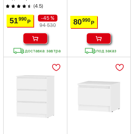
(
4.5
)
-45 %
51
990
80
990
Р
Р
94 530
доставка: завтра
под заказ