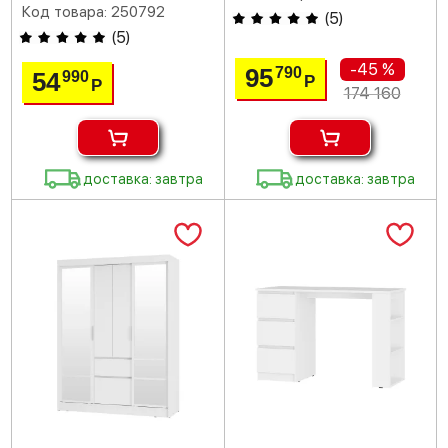
Код товара: 250792
(
5
)
(
5
)
-45 %
95
790
54
990
Р
Р
174 160
доставка: завтра
доставка: завтра