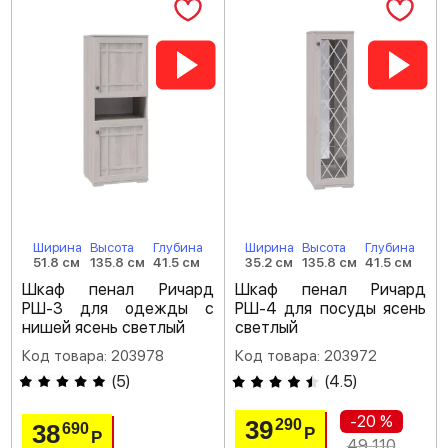
Ширина
Высота
Глубина
Ширина
Высота
Глубина
51.8 см
135.8 см
41.5 см
35.2 см
135.8 см
41.5 см
Шкаф пенал Ричард
Шкаф пенал Ричард
РШ-3 для одежды с
РШ-4 для посуды ясень
нишей ясень светлый
светлый
Код товара: 203978
Код товара: 203972
(
5
)
(
4.5
)
-20 %
39
290
38
690
Р
Р
49 110