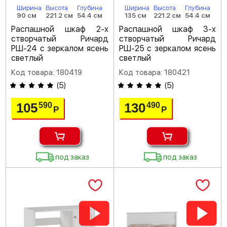
Ширина
Высота
Глубина
Ширина
Высота
Глубина
90 см
221.2 см
54.4 см
135 см
221.2 см
54.4 см
Распашной шкаф 2-х
Распашной шкаф 3-х
створчатый Ричард
створчатый Ричард
РШ-24 с зеркалом ясень
РШ-25 с зеркалом ясень
светлый
светлый
Код товара: 180419
Код товара: 180421
(
5
)
(
5
)
105
130
590
490
Р
Р
под заказ
под заказ