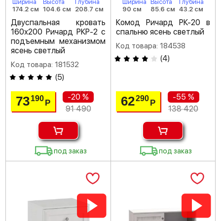
Ширина
Высота
Глубина
Ширина
Высота
Глубина
174.2 см
104.6 см
208.7 см
90 см
85.6 см
43.2 см
Двуспальная кровать
Комод Ричард РК-20 в
160х200 Ричард РКР-2 с
спальню ясень светлый
подъемным механизмом
Код товара: 184538
ясень светлый
(
4
)
Код товара: 181532
(
5
)
-20 %
-55 %
73
62
190
290
Р
Р
91 490
138 420
под заказ
под заказ