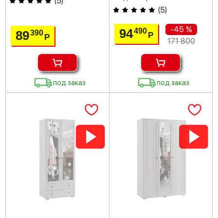
(
5
)
(
5
)
-45 %
94
490
89
390
Р
Р
171 800
под заказ
под заказ