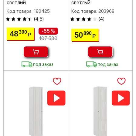
светлый
светлый
Код товара: 180425
Код товара: 203968
(
4.5
)
(
4
)
-55 %
48
390
50
890
Р
Р
107 530
под заказ
под заказ