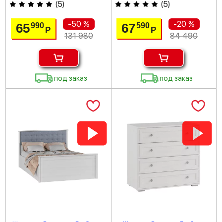
(
5
)
(
5
)
-50 %
-20 %
65
67
990
590
Р
Р
131 980
84 490
под заказ
под заказ