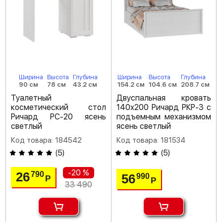
Ширина
Высота
Глубина
Ширина
Высота
Глубина
90 см
78 см
43.2 см
154.2 см
104.6 см
208.7 см
Туалетный
Двуспальная кровать
косметический стол
140х200 Ричард РКР-3 с
Ричард РС-20 ясень
подъемным механизмом
светлый
ясень светлый
Код товара: 184542
Код товара: 181534
(
5
)
(
5
)
-20 %
26
790
56
990
Р
Р
33 490