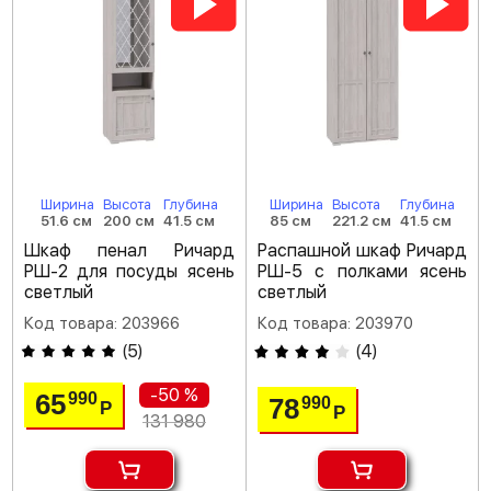
Ширина
Высота
Глубина
Ширина
Высота
Глубина
51.6 см
200 см
41.5 см
85 см
221.2 см
41.5 см
Шкаф пенал Ричард
Распашной шкаф Ричард
РШ-2 для посуды ясень
РШ-5 с полками ясень
светлый
светлый
Код товара: 203966
Код товара: 203970
(
5
)
(
4
)
-50 %
65
990
78
990
Р
Р
131 980