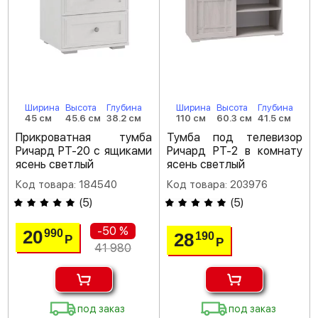
Ширина
Высота
Глубина
Ширина
Высота
Глубина
45 см
45.6 см
38.2 см
110 см
60.3 см
41.5 см
Прикроватная тумба
Тумба под телевизор
Ричард РТ-20 с ящиками
Ричард РТ-2 в комнату
ясень светлый
ясень светлый
Код товара: 184540
Код товара: 203976
(
5
)
(
5
)
-50 %
20
990
28
190
Р
Р
41 980
под заказ
под заказ