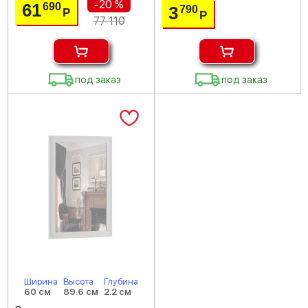
-20 %
61
690
3
790
Р
Р
77 110
под заказ
под заказ
Ширина
Высота
Глубина
60 см
89.6 см
2.2 см