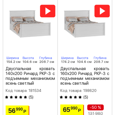
Ширина
Высота
Глубина
Ширина
Высота
Глубина
154.2 см
104.6 см
208.7 см
174.2 см
104.6 см
208.7 см
Двуспальная кровать
Двуспальная кровать
140х200 Ричард РКР-3 с
160х200 Ричард РКР-3 с
подъемным механизмом
подъемным механизмом
ясень светлый
ясень светлый
Код товара: 181534
Код товара: 198620
(
5
)
(
5
)
-50 %
65
990
56
990
Р
Р
131 980