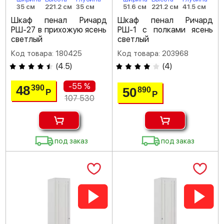
35 см
221.2 см
35 см
51.6 см
221.2 см
41.5 см
Шкаф пенал Ричард
Шкаф пенал Ричард
РШ-27 в прихожую ясень
РШ-1 с полками ясень
светлый
светлый
Код товара: 180425
Код товара: 203968
(
4.5
)
(
4
)
-55 %
48
390
50
890
Р
Р
107 530
под заказ
под заказ