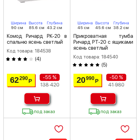
Ширина
Высота
Глубина
Ширина
Высота
Глубина
90 см
85.6 см
43.2 см
45 см
45.6 см
38.2 см
Комод Ричард РК-20 в
Прикроватная тумба
спальню ясень светлый
Ричард РТ-20 с ящиками
ясень светлый
Код товара: 184538
Код товара: 184540
(
4
)
(
5
)
-55 %
-50 %
62
20
290
990
Р
Р
138 420
41 980
под заказ
под заказ