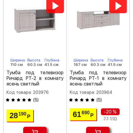
Ширина
Высота
Глубина
Ширина
Высота
Глубина
110 см
60.3 см
41.5 см
167 см
60.3 см
41.5 см
Тумба под телевизор
Тумба под телевизор
Ричард РТ-2 в комнату
Ричард РТ-1 в комнату
ясень светлый
ясень светлый
Код товара: 203976
Код товара: 203964
(
5
)
(
5
)
-20 %
61
690
28
190
Р
Р
77 110