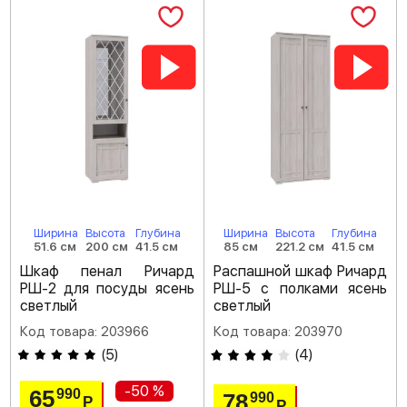
Ширина
Высота
Глубина
Ширина
Высота
Глубина
51.6 см
200 см
41.5 см
85 см
221.2 см
41.5 см
Шкаф пенал Ричард
Распашной шкаф Ричард
РШ-2 для посуды ясень
РШ-5 с полками ясень
светлый
светлый
Код товара: 203966
Код товара: 203970
(
5
)
(
4
)
-50 %
65
990
78
990
Р
Р