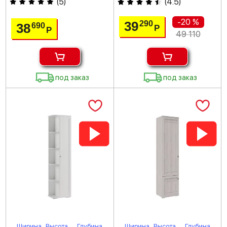
(
5
)
(
4.5
)
-20 %
39
290
38
690
Р
Р
49 110
под заказ
под заказ
Ширина
Высота
Глубина
Ширина
Высота
Глубина