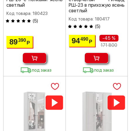
светлый
РШ-23 в прихожую ясень
светлый
Код товара: 180423
Код товара: 180417
(
5
)
(
5
)
-45 %
94
490
89
390
Р
Р
171 800
под заказ
под заказ