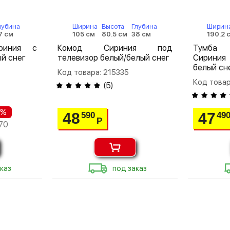
лубина
Ширина
Высота
Глубина
Ширин
7 см
105 см
80.5 см
38 см
190.2 
риния с
Комод Сириния под
Тумба 
й снег
телевизор белый/белый снег
Сириния
белый сн
Код товара: 215335
Код товар
(
5
)
 %
48
47
590
49
Р
70
каз
под заказ