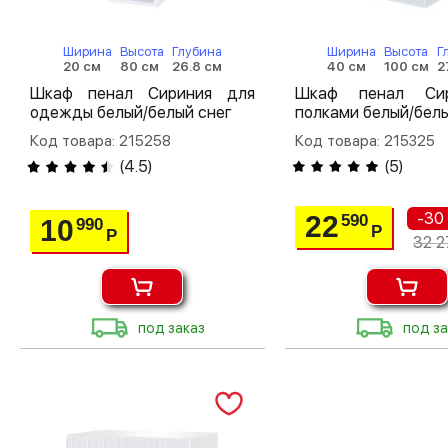
Ширина
Высота
Глубина
Ширина
Высота
Г
20 см
80 см
26.8 см
40 см
100 см
2
Шкаф пенал Сириния для
Шкаф пенал Си
одежды белый/белый снег
полками белый/белы
Код товара: 215258
Код товара: 215325
(
4.5
)
(
5
)
-30
22
590
10
990
Р
Р
32 2
под заказ
под за