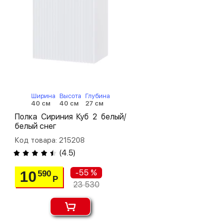
Ширина
Высота
Глубина
40 см
40 см
27 см
Полка Сириния Куб 2 белый/
белый снег
Код товара: 215208
(
4.5
)
-55 %
10
590
Р
23 530