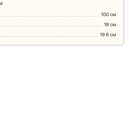
ы
100 см
18 см
19.6 см