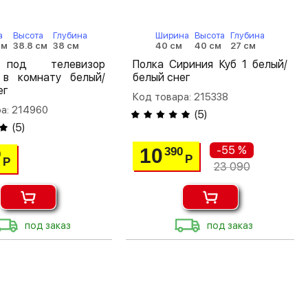
а
Высота
Глубина
Ширина
Высота
Глубина
см
38.8 см
38 см
40 см
40 см
27 см
под телевизор
Полка Сириния Куб 1 белый/
 в комнату белый/
белый снег
ег
Код товара: 215338
а: 214960
(
5
)
(
5
)
-55 %
10
390
0
Р
Р
23 090
под заказ
под заказ