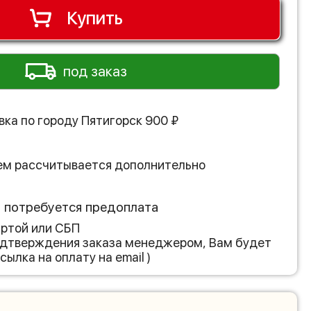
Купить
под заказ
вка по городу
Пятигорск
900
₽
ем рассчитывается дополнительно
з потребуется предоплата
артой или СБП
подтверждения заказа менеджером, Вам будет
сылка на оплату на email )