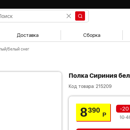
Доставка
Сборка
лый/белый снег
Полка Сириния бе
Код товара:
215209
8
-20
390
Р
10 4