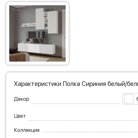
Характеристики Полка Сириния белый/бел
Декор
Цвет
Коллекция