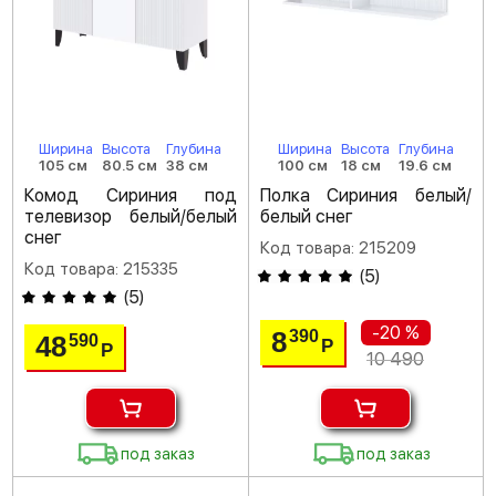
Ширина
Высота
Глубина
Ширина
Высота
Глубина
105 см
80.5 см
38 см
100 см
18 см
19.6 см
Комод Сириния под
Полка Сириния белый/
телевизор белый/белый
белый снег
снег
Код товара: 215209
Код товара: 215335
(
5
)
(
5
)
-20 %
8
390
48
590
Р
Р
10 490
под заказ
под заказ