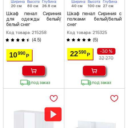
Ширина
Высота
Глубина
Ширина
Высота
Глубина
20 см
80 см
26.8 см
40 см
100 см
27 см
Шкаф пенал Сириния
Шкаф пенал Сириния с
для одежды белый/
полками белый/белый
белый снег
снег
Код товара: 215258
Код товара: 215325
(
4.5
)
(
5
)
-30 %
22
590
10
990
Р
Р
32 270
под заказ
под заказ