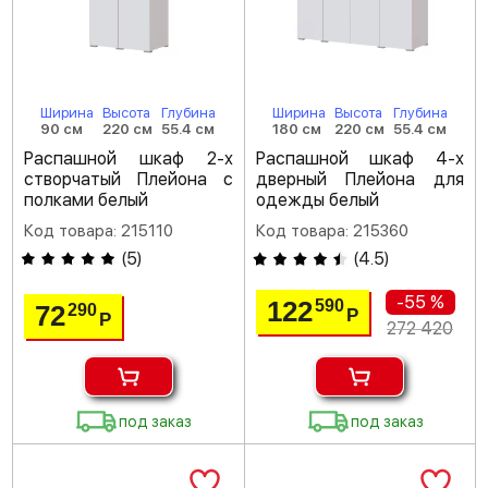
Ширина
Высота
Глубина
Ширина
Высота
Глубина
90 см
220 см
55.4 см
180 см
220 см
55.4 см
Распашной шкаф 2-х
Распашной шкаф 4-х
створчатый Плейона с
дверный Плейона для
полками белый
одежды белый
Код товара: 215110
Код товара: 215360
(
5
)
(
4.5
)
-55 %
122
590
72
290
Р
Р
272 420
под заказ
под заказ