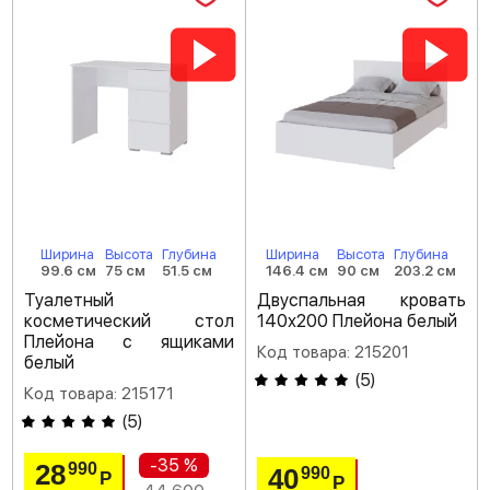
Ширина
Высота
Глубина
Ширина
Высота
Глубина
99.6 см
75 см
51.5 см
146.4 см
90 см
203.2 см
Туалетный
Двуспальная кровать
косметический стол
140х200 Плейона белый
Плейона с ящиками
Код товара: 215201
белый
(
5
)
Код товара: 215171
(
5
)
-35 %
28
990
40
990
Р
Р