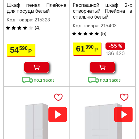
Шкаф пенал Плейона
Распашной шкаф 2-х
для посуды белый
створчатый Плейона в
спальню белый
Код товара: 215323
Код товара: 215403
(
4
)
(
5
)
-55 %
61
390
54
590
Р
Р
136 420
под заказ
под заказ