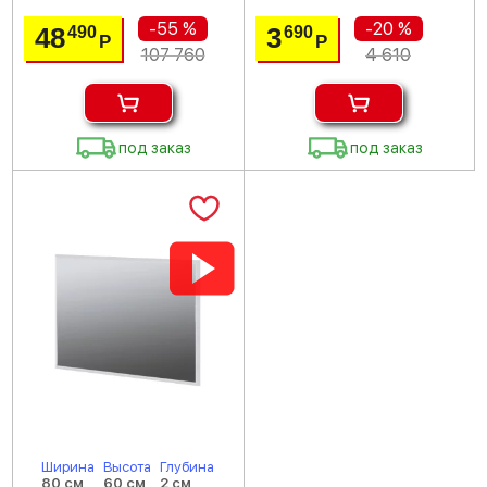
-55 %
-20 %
48
3
490
690
Р
Р
107 760
4 610
под заказ
под заказ
Ширина
Высота
Глубина
80 см
60 см
2 см