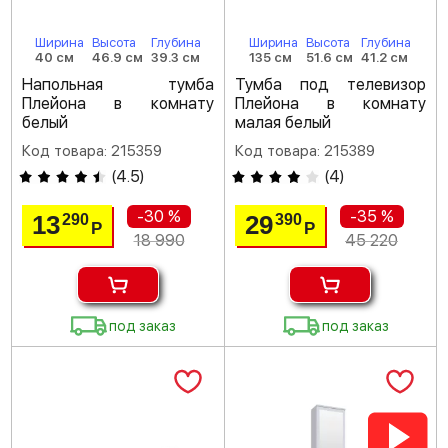
Ширина
Высота
Глубина
Ширина
Высота
Глубина
40 см
46.9 см
39.3 см
135 см
51.6 см
41.2 см
Напольная тумба
Тумба под телевизор
Плейона в комнату
Плейона в комнату
белый
малая белый
Код товара: 215359
Код товара: 215389
(
4.5
)
(
4
)
-30 %
-35 %
13
29
290
390
Р
Р
18 990
45 220
под заказ
под заказ