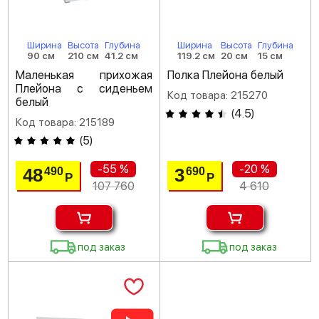
Ширина
Высота
Глубина
Ширина
Высота
Глубина
90 см
210 см
41.2 см
119.2 см
20 см
15 см
Маленькая прихожая
Полка Плейона белый
Плейона с сиденьем
Код товара: 215270
белый
(
4.5
)
Код товара: 215189
(
5
)
-55 %
-20 %
48
3
490
690
Р
Р
107 760
4 610
под заказ
под заказ