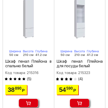
Ширина
Высота
Глубина
Ширина
Высота
Глубина
50 см
210 см
41.2 см
50 см
210 см
41.2 см
Шкаф пенал Плейона в
Шкаф пенал Плейона
спальню белый
для посуды белый
Код товара: 215316
Код товара: 215323
(
5
)
(
4
)
38
54
890
590
Р
Р