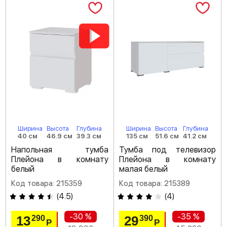
Ширина
Высота
Глубина
Ширина
Высота
Глубина
40 см
46.9 см
39.3 см
135 см
51.6 см
41.2 см
Напольная тумба
Тумба под телевизор
Плейона в комнату
Плейона в комнату
белый
малая белый
Код товара: 215359
Код товара: 215389
(
4.5
)
(
4
)
-30 %
-35 %
13
29
290
390
Р
Р