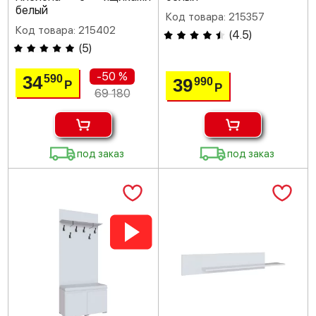
белый
Код товара: 215357
Код товара: 215402
(
4.5
)
(
5
)
-50 %
34
590
39
990
Р
Р
69 180
под заказ
под заказ