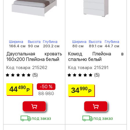
Ширина
Высота
Глубина
Ширина
Высота
Глубина
166.4 см
90 см
203.2 см
80 см
89.1 см
44.7 см
Двуспальная кровать
Комод Плейона в
160х200 Плейона белый
спальню белый
Код товара: 215262
Код товара: 215291
(
5
)
(
5
)
-50 %
44
490
34
990
Р
Р
88 980
под заказ
под заказ