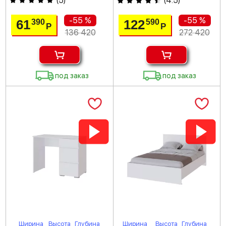
(
5
)
(
4.5
)
-55 %
-55 %
61
122
390
590
Р
Р
136 420
272 420
под заказ
под заказ
Ширина
Высота
Глубина
Ширина
Высота
Глубина