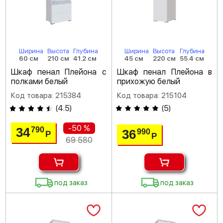
Ширина
Высота
Глубина
Ширина
Высота
Глубина
60 см
210 см
41.2 см
45 см
220 см
55.4 см
Шкаф пенал Плейона с
Шкаф пенал Плейона в
полками белый
прихожую белый
Код товара: 215384
Код товара: 215104
(
4.5
)
(
5
)
-50 %
34
790
36
990
Р
Р
69 580
под заказ
под заказ