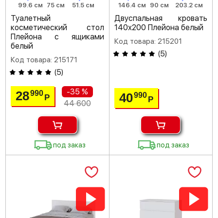
99.6 см
75 см
51.5 см
146.4 см
90 см
203.2 см
Туалетный
Двуспальная кровать
косметический стол
140х200 Плейона белый
Плейона с ящиками
Код товара: 215201
белый
(
5
)
Код товара: 215171
(
5
)
-35 %
28
990
40
990
Р
Р
44 600
под заказ
под заказ