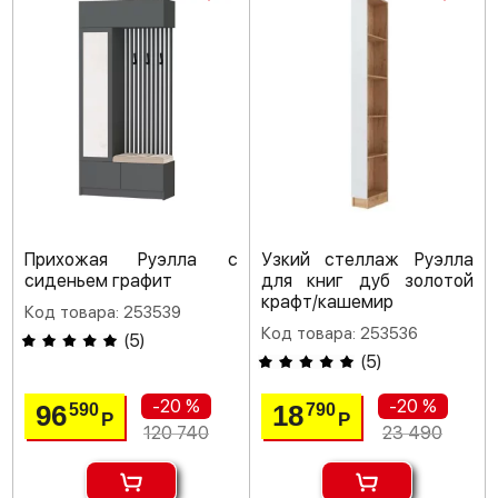
Прихожая Руэлла с
Узкий стеллаж Руэлла
сиденьем графит
для книг дуб золотой
крафт/кашемир
Код товара: 253539
Код товара: 253536
(
5
)
(
5
)
-20 %
-20 %
96
18
590
790
Р
Р
120 740
23 490