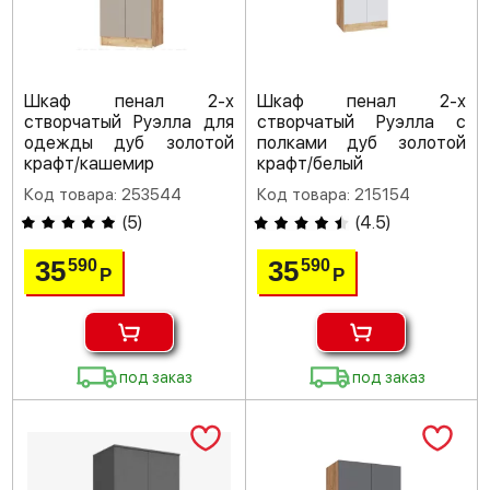
Шкаф пенал 2-х
Шкаф пенал 2-х
створчатый Руэлла для
створчатый Руэлла с
одежды дуб золотой
полками дуб золотой
крафт/кашемир
крафт/белый
Код товара: 253544
Код товара: 215154
(
5
)
(
4.5
)
35
35
590
590
Р
Р
под заказ
под заказ