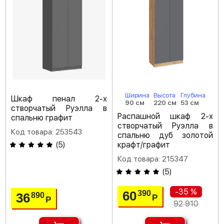
Ширина
Высота
Глубина
Шкаф пенал 2-х
90 см
220 см
53 см
створчатый Руэлла в
Распашной шкаф 2-х
спальню графит
створчатый Руэлла в
Код товара: 253543
спальню дуб золотой
(
5
)
крафт/графит
Код товара: 215347
(
5
)
-35 %
60
390
36
890
Р
Р
92 910