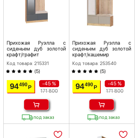
Прихожая Руэлла с
Прихожая Руэлла с
сиденьем дуб золотой
сиденьем дуб золотой
крафт/графит
крафт/кашемир
Код товара: 215331
Код товара: 253540
(
5
)
(
5
)
-45 %
-45 %
94
94
490
490
Р
Р
171 800
171 800
под заказ
под заказ