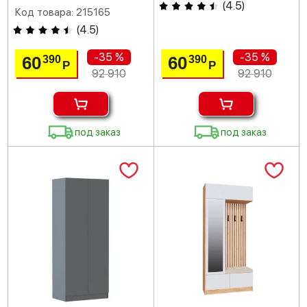
(
4.5
)
Код товара: 215165
(
4.5
)
-35 %
-35 %
60
60
390
390
Р
Р
92 910
92 910
под заказ
под заказ