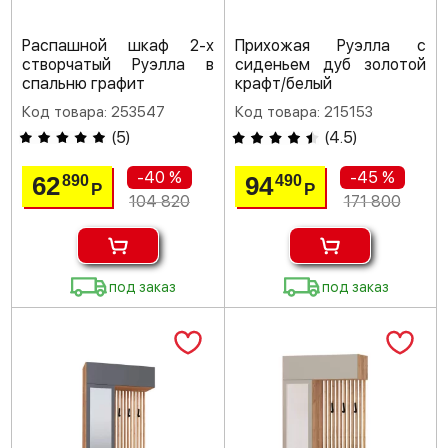
Распашной шкаф 2-х
Прихожая Руэлла с
створчатый Руэлла в
сиденьем дуб золотой
спальню графит
крафт/белый
Код товара: 253547
Код товара: 215153
(
5
)
(
4.5
)
-40 %
-45 %
62
94
890
490
Р
Р
104 820
171 800
под заказ
под заказ