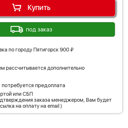
Купить
под заказ
вка по городу
Пятигорск
900
₽
ем рассчитывается дополнительно
з потребуется предоплата
артой или СБП
подтверждения заказа менеджером, Вам будет
сылка на оплату на email )