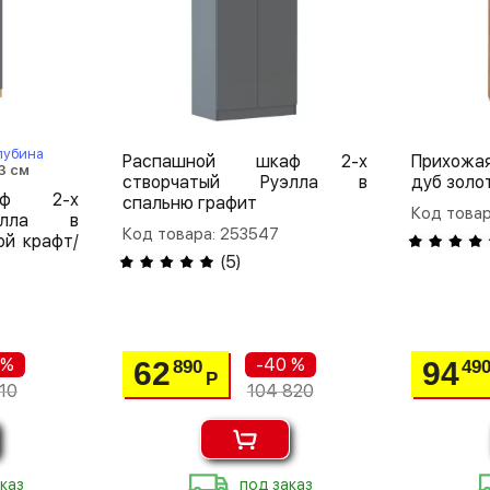
лубина
Распашной шкаф 2-х
Прихожая
3 см
створчатый Руэлла в
дуб золо
аф 2-х
спальню графит
Код товар
уэлла в
Код товара: 253547
ой крафт/
(
5
)
 %
-40 %
62
94
890
49
Р
10
104 820
каз
под заказ