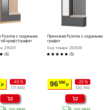
 Руэлла с сиденьем
Прихожая Руэлла с сиденьем
той крафт/графит
графит
а: 215331
Код товара: 253539
(
5
)
(
5
)
-45 %
-20 %
96
0
590
Р
Р
171 800
120 740
под заказ
под заказ