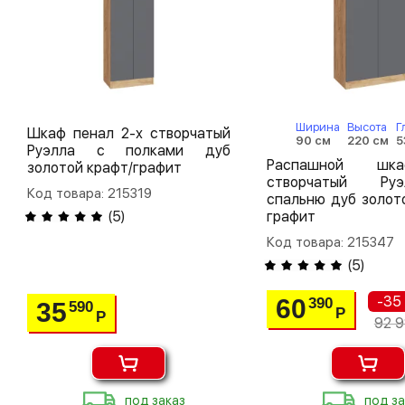
Ширина
Высота
Г
Шкаф пенал 2-х створчатый
90 см
220 см
5
Руэлла с полками дуб
Распашной шк
золотой крафт/графит
створчатый Р
Код товара: 215319
спальню дуб золот
(
5
)
графит
Код товара: 215347
(
5
)
-35
60
390
35
590
Р
Р
92 9
под заказ
под за