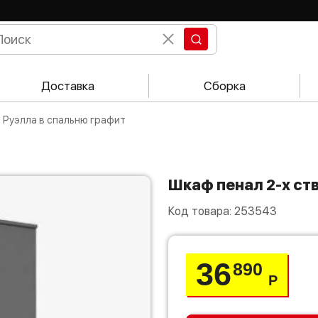
Доставка
Сборка
й Руэлла в спальню графит
Шкаф пенал 2-х с
Код товара:
253543
36
890
Р