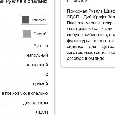
Описание
й Руэлла в спальню
Прихожая Руэлла Шкаф
ЛДСП - Дуб Крафт Зол
графит
Пластик, черные, покр
скандинавском стиле 
Серый
любую комбинацию, по
фурнитуры, двери от
Руэлла
сиденье для Цетра
изготавливается из тк
напольный
разобранном виде
распашной
2
прямой
в прихожую, в спальню
для одежды
ЛДСП