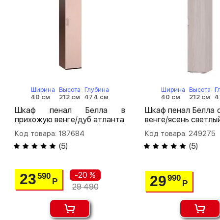
Ширина
Высота
Глубина
Ширина
Высота
Г
40 см
212 см
47.4 см
40 см
212 см
4
Шкаф пенал Белла в
Шкаф пенал Белла 
прихожую венге/дуб атланта
венге/ясень светлы
Код товара: 187684
Код товара: 249275
(
5
)
(
5
)
-20 %
23
590
29
990
Р
Р
29 490