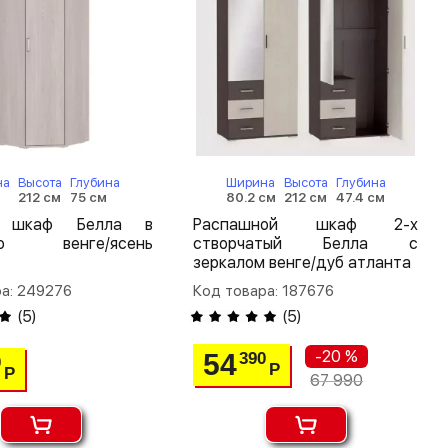
на
Высота
Глубина
Ширина
Высота
Глубина
212 см
75 см
80.2 см
212 см
47.4 см
й шкаф Белла в
Распашной шкаф 2-х
ую венге/ясень
створчатый Белла с
зеркалом венге/дуб атланта
ра: 249276
Код товара: 187676
(
5
)
(
5
)
-20 %
54
390
0
Р
Р
67 990