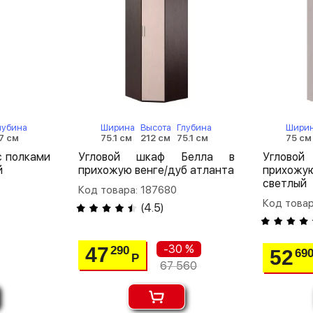
лубина
Ширина
Высота
Глубина
Шири
7 см
75.1 см
212 см
75.1 см
75 см
с полками
Угловой шкаф Белла в
Углово
й
прихожую венге/дуб атланта
прихож
светлый
Код товара: 187680
Код това
(
4.5
)
-30 %
47
290
52
69
Р
67 560