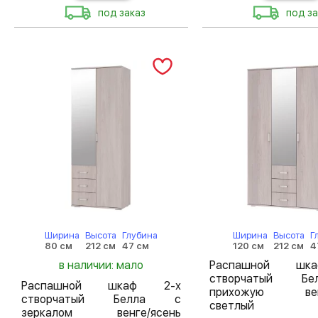
под заказ
под за
Ширина
Высота
Глубина
Ширина
Высота
Г
80 см
212 см
47 см
120 см
212 см
4
в наличии: мало
Распашной шк
створчатый Б
Распашной шкаф 2-х
прихожую венг
створчатый Белла с
светлый
зеркалом венге/ясень