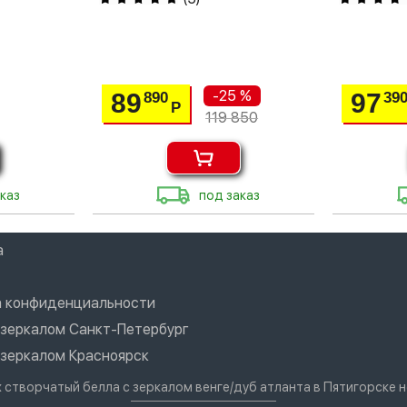
-25 %
89
97
890
39
Р
119 850
каз
под заказ
а
а конфиденциальности
зеркалом Санкт-Петербург
зеркалом Красноярск
 створчатый белла с зеркалом венге/дуб атланта в Пятигорске