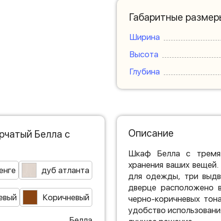
Габаритные размер
Ширина
Высота
Глубина
Описание
рчатый Белла с
Шкаф Белла с тремя
хранения ваших вещей.
енге
дуб атланта
для одежды, три выдв
дверце расположено в
евый
Коричневый
черно-коричневых тон
удобство использовани
Белла