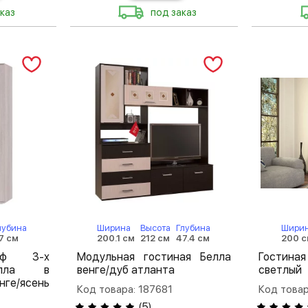
каз
под заказ
лубина
Ширина
Высота
Глубина
Шири
7 см
200.1 см
212 см
47.4 см
200 
аф 3-х
Модульная гостиная Белла
Гостиная
елла в
венге/дуб атланта
светлый
е/ясень
Код товара: 187681
Код това
(
5
)