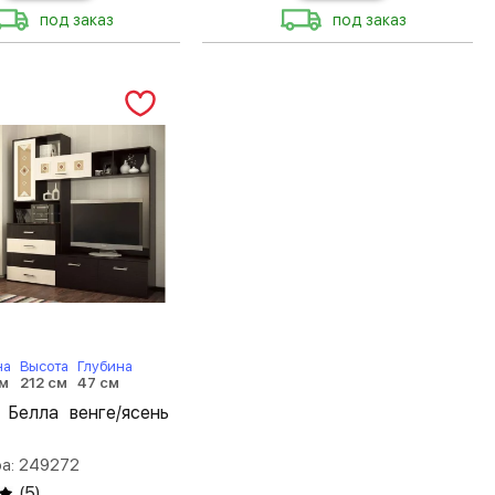
под заказ
под заказ
на
Высота
Глубина
см
212 см
47 см
 Белла венге/ясень
ра: 249272
(
5
)