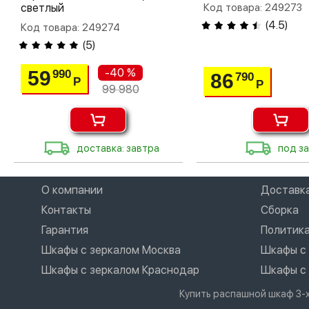
светлый
Код товара: 249273
(
4.5
)
Код товара: 249274
(
5
)
-40 %
59
990
86
790
Р
Р
99 980
доставка: завтра
под за
О компании
Доставк
Контакты
Сборка
Гарантия
Политик
Шкафы с зеркалом Москва
Шкафы с 
Шкафы с зеркалом Краснодар
Шкафы с 
Купить распашной шкаф 3-х