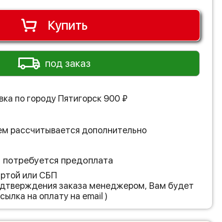
Купить
под заказ
вка по городу
Пятигорск
900
₽
ем рассчитывается дополнительно
з потребуется предоплата
артой или СБП
подтверждения заказа менеджером, Вам будет
сылка на оплату на email )