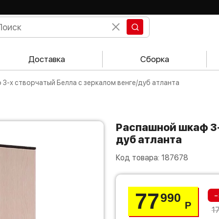
Доставка
Сборка
 3-х створчатый Белла с зеркалом венге/дуб атланта
Распашной шкаф 3-х створчатый Белла с зеркалом венге/
дуб атланта
Код товара:
187678
77
-
990
Р
1