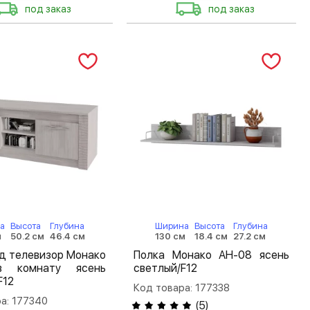
под заказ
под заказ
а
Высота
Глубина
Ширина
Высота
Глубина
м
50.2 см
46.4 см
130 см
18.4 см
27.2 см
д телевизор Монако
Полка Монако АН-08 ясень
в комнату ясень
светлый/F12
F12
Код товара: 177338
а: 177340
(
5
)