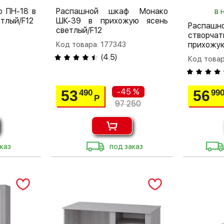
 ПН-18 в
Распашной шкаф Монако
в 
тлый/F12
ШК-39 в прихожую ясень
Распа
светлый/F12
створча
Код товара: 177343
прихожую
(
4.5
)
Код товар
-45 %
53
56
490
99
Р
97 250
каз
под заказ