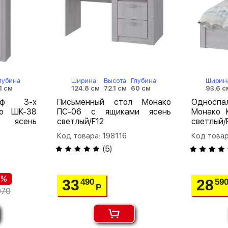
лубина
Ширина
Высота
Глубина
Ширин
1 см
124.8 см
72.1 см
60 см
93.6 с
аф 3-х
Письменный стол Монако
Односп
ко ШК-38
ПС-06 с ящиками ясень
Монако 
 ясень
светлый/F12
светлый/
Код товара: 198116
Код товар
(
5
)
 %
33
28
490
59
Р
070