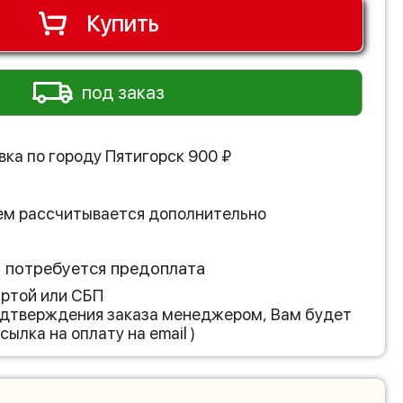
Купить
под заказ
вка по городу
Пятигорск
900
₽
ем рассчитывается дополнительно
з потребуется предоплата
артой или СБП
подтверждения заказа менеджером, Вам будет
сылка на оплату на email )