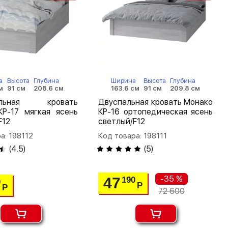
а
Высота
Глубина
Ширина
Высота
Глубина
м
91 см
208.6 см
163.6 см
91 см
209.8 см
альная кровать
Двуспальная кровать Монако
КР-17 мягкая ясень
КР-16 ортопедическая ясень
F12
светлый/F12
а: 198112
Код товара: 198111
(
4.5
)
(
5
)
-35 %
47
190
0
Р
Р
72 600