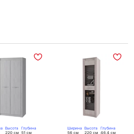
на
Высота
Глубина
Ширина
Высота
Глубина
220 см
51 см
56 см
220 см
46.4 см