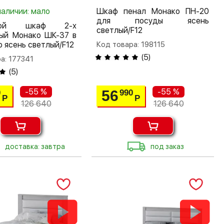
наличии: мало
Шкаф пенал Монако ПН-20
для посуды ясень
шной шкаф 2-х
светлый/F12
тый Монако ШК-37 в
 ясень светлый/F12
Код товара: 198115
(
5
)
а: 177341
(
5
)
-55 %
-55 %
56
0
990
Р
Р
126 640
126 640
доставка: завтра
под заказ