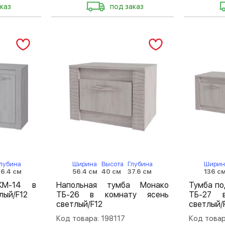
каз
под заказ
лубина
Ширина
Высота
Глубина
Ширин
6.4 см
56.4 см
40 см
37.6 см
136 с
КМ-14 в
Напольная тумба Монако
Тумба по
лый/F12
ТБ-26 в комнату ясень
ТБ-27 
светлый/F12
светлый/
Код товара: 198117
Код товар