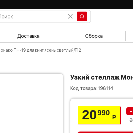
Доставка
Сборка
Монако ПН-19 для книг ясень светлый/F12
Узкий стеллаж Мо
Код товара:
198114
20
-
990
Р
2