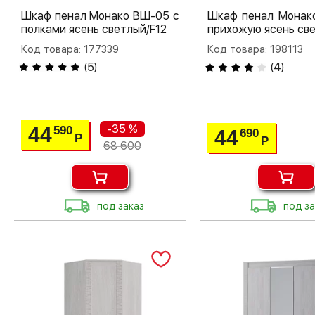
Шкаф пенал Монако ВШ-05 с
Шкаф пенал Монако
полками ясень светлый/F12
прихожую ясень све
Код товара: 177339
Код товара: 198113
(
5
)
(
4
)
-35 %
44
590
44
690
Р
Р
68 600
под заказ
под за