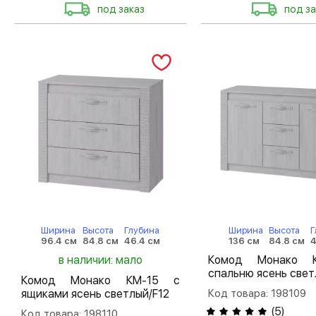
под заказ
под за
Ширина
Высота
Глубина
Ширина
Высота
Г
96.4 см
84.8 см
46.4 см
136 см
84.8 см
4
в наличии: мало
Комод Монако 
спальню ясень свет
Комод Монако КМ-15 с
ящиками ясень светлый/F12
Код товара: 198109
(
5
)
Код товара: 198110