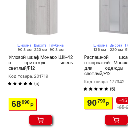
Ширина
Высота
Глубина
Ширина
Высота
Г
90.3 см
220 см
90.3 см
136 см
220 см
5
Угловой шкаф Монако ШК-42
Распашной шк
в прихожую ясень
створчатый Мона
светлый/F12
для одежды
светлый/F12
Код товара: 201719
Код товара: 177342
(
5
)
(
5
)
-45
90
790
68
990
Р
Р
165 