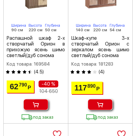
Ширина
Высота
Глубина
Ширина
Высота
Глубина
90 см
220 см
50 см
140 см
220 см
54 см
Распашной шкаф 2-х
Шкаф-купе 3-х
створчатый Орион в
створчатый Орион с
прихожую ясень шимо
зеркалом ясень шимо
светлый/дуб сонома
светлый/дуб сонома
Код товара: 169584
Код товара: 181283
(
4.5
)
(
4
)
-40 %
62
790
117
890
Р
Р
104 650
под заказ
под заказ