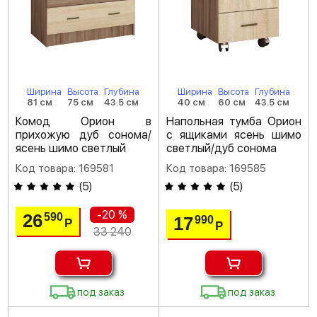
Ширина
Высота
Глубина
Ширина
Высота
Глубина
81 см
75 см
43.5 см
40 см
60 см
43.5 см
Комод Орион в
Напольная тумба Орион
прихожую дуб сонома/
с ящиками ясень шимо
ясень шимо светлый
светлый/дуб сонома
Код товара: 169581
Код товара: 169585
(
5
)
(
5
)
-20 %
26
590
17
990
Р
Р
33 240
под заказ
под заказ