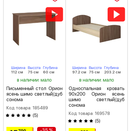
Ширина
Высота
Глубина
Ширина
Высота
Глубина
112 см
75 см
60 см
97.2 см
75 см
203.2 см
в наличии: мало
в наличии: мало
Письменный стол Орион
Односпальная кровать
ясень шимо светлый/дуб
90х200 Орион ясень
сонома
шимо светлый/дуб
сонома
Код товара: 185489
Код товара: 169578
(
5
)
(
5
)
-35 %