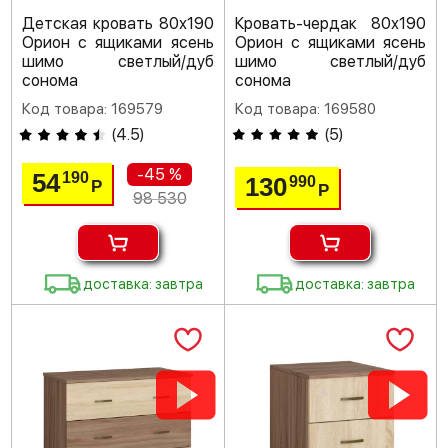
Детская кровать 80х190
Кровать-чердак 80х190
Орион с ящиками ясень
Орион с ящиками ясень
шимо светлый/дуб
шимо светлый/дуб
сонома
сонома
Код товара: 169579
Код товара: 169580
(
4.5
)
(
5
)
-45 %
54
190
130
990
Р
Р
98 530
доставка: завтра
доставка: завтра