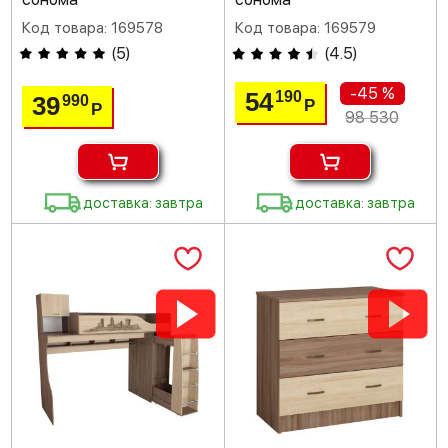
Код товара: 169578
Код товара: 169579
(
5
)
(
4.5
)
-45 %
54
190
39
990
Р
Р
98 530
доставка: завтра
доставка: завтра