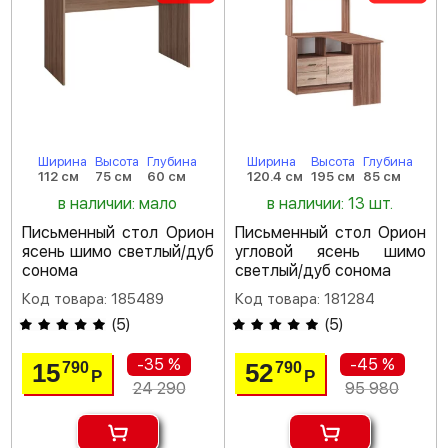
Ширина
Высота
Глубина
Ширина
Высота
Глубина
112 см
75 см
60 см
120.4 см
195 см
85 см
в наличии: мало
в наличии: 13 шт.
Письменный стол Орион
Письменный стол Орион
ясень шимо светлый/дуб
угловой ясень шимо
сонома
светлый/дуб сонома
Код товара: 185489
Код товара: 181284
(
5
)
(
5
)
-35 %
-45 %
15
52
790
790
Р
Р
24 290
95 980