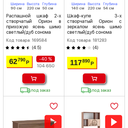
Ширина
Высота
Глубина
Ширина
Высота
Глубина
90 см
220 см
50 см
140 см
220 см
54 см
Распашной шкаф 2-х
Шкаф-купе 3-х
створчатый Орион в
створчатый Орион с
прихожую ясень шимо
зеркалом ясень шимо
светлый/дуб сонома
светлый/дуб сонома
Код товара: 169584
Код товара: 181283
(
4.5
)
(
4
)
-40 %
62
790
117
890
Р
Р
104 650
под заказ
под заказ