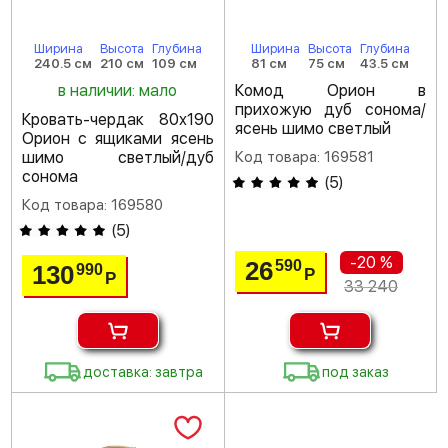
Ширина
Высота
Глубина
Ширина
Высота
Глубина
240.5 см
210 см
109 см
81 см
75 см
43.5 см
в наличии: мало
Комод Орион в
прихожую дуб сонома/
Кровать-чердак 80х190
ясень шимо светлый
Орион с ящиками ясень
шимо светлый/дуб
Код товара: 169581
сонома
(
5
)
Код товара: 169580
(
5
)
-20 %
26
590
130
990
Р
Р
33 240
доставка: завтра
под заказ