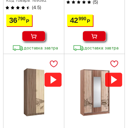
Код товара: 169582
(
5
)
(
4.5
)
36
42
790
990
Р
Р
доставка: завтра
доставка: завтра