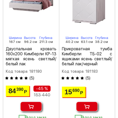
Ширина
Высота
Глубина
Ширина
Высота
Глубина
167 см
96.2 см
211.3 см
40.2 см
63.1 см
38.2 см
Двуспальная кровать
Прикроватная тумба
160х200 Кимберли КР-13
Кимберли ТБ-02 с
мягкая ясень светлый/
ящиками ясень светлый/
белый лак
белый лак/черный
Код товара: 181180
Код товара: 181183
(
5
)
(
5
)
-45 %
84
390
15
690
Р
Р
153 440
под заказ
под заказ