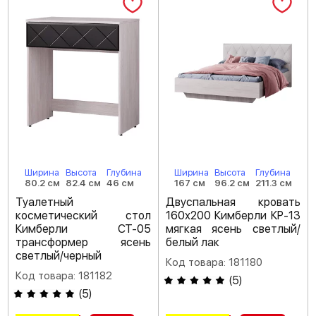
Ширина
Высота
Глубина
Ширина
Высота
Глубина
80.2 см
82.4 см
46 см
167 см
96.2 см
211.3 см
Туалетный
Двуспальная кровать
косметический стол
160х200 Кимберли КР-13
Кимберли СТ-05
мягкая ясень светлый/
трансформер ясень
белый лак
светлый/черный
Код товара: 181180
Код товара: 181182
(
5
)
(
5
)