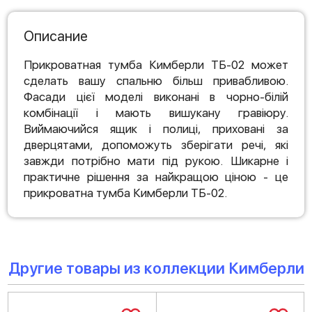
Описание
Прикроватная тумба Кимберли ТБ-02 может
сделать вашу спальню більш привабливою.
Фасади цієї моделі виконані в чорно-білій
комбінації і мають вишукану гравіюру.
Виймаючийся ящик і полиці, приховані за
дверцятами, допоможуть зберігати речі, які
завжди потрібно мати під рукою. Шикарне і
практичне рішення за найкращою ціною - це
прикроватна тумба Кимберли ТБ-02.
Другие товары из коллекции Кимберли