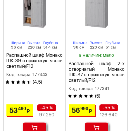
Ширина
Высота
Глубина
Ширина
Высота
Глубина
96 см
220 см
51.4 см
96 см
220 см
51 см
Распашной шкаф Монако
в наличии: мало
ШК-39 в прихожую ясень
Распашной шкаф 2-х
светлый/F12
створчатый Монако
Код товара: 177343
ШК-37 в прихожую ясень
светлый/F12
(
4.5
)
Код товара: 177341
(
5
)
-45 %
-55 %
53
56
490
990
Р
Р
97 250
126 640