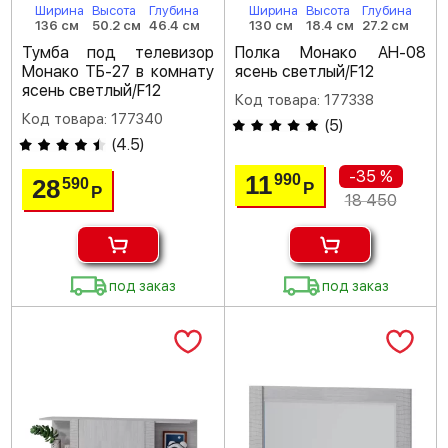
Ширина
Высота
Глубина
Ширина
Высота
Глубина
136 см
50.2 см
46.4 см
130 см
18.4 см
27.2 см
Тумба под телевизор
Полка Монако АН-08
Монако ТБ-27 в комнату
ясень светлый/F12
ясень светлый/F12
Код товара: 177338
Код товара: 177340
(
5
)
(
4.5
)
-35 %
11
990
28
590
Р
Р
18 450
под заказ
под заказ