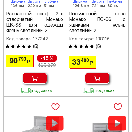
Ширина
Высота
Глубина
Ширина
Высота
Глубина
136 см
220 см
51 см
124.8 см
72.1 см
60 см
Распашной шкаф 3-х
Письменный стол
створчатый Монако
Монако ПС-06 с
ШК-38 для одежды
ящиками ясень
ясень светлый/F12
светлый/F12
Код товара: 177342
Код товара: 198116
(
5
)
(
5
)
-45 %
90
790
33
490
Р
Р
165 070
под заказ
под заказ