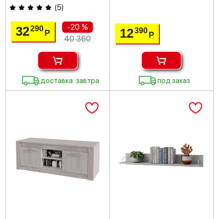
(
5
)
-20 %
32
290
12
390
Р
Р
40 360
доставка: завтра
под заказ