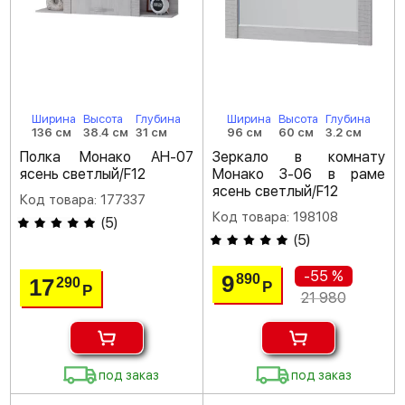
Ширина
Высота
Глубина
Ширина
Высота
Глубина
136 см
38.4 см
31 см
96 см
60 см
3.2 см
Полка Монако АН-07
Зеркало в комнату
ясень светлый/F12
Монако З-06 в раме
ясень светлый/F12
Код товара: 177337
Код товара: 198108
(
5
)
(
5
)
-55 %
9
890
17
290
Р
Р
21 980
под заказ
под заказ