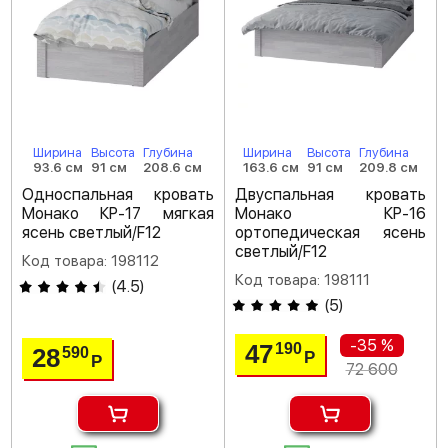
Ширина
Высота
Глубина
Ширина
Высота
Глубина
93.6 см
91 см
208.6 см
163.6 см
91 см
209.8 см
Односпальная кровать
Двуспальная кровать
Монако КР-17 мягкая
Монако КР-16
ясень светлый/F12
ортопедическая ясень
светлый/F12
Код товара: 198112
Код товара: 198111
(
4.5
)
(
5
)
-35 %
47
190
28
590
Р
Р
72 600