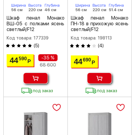
Ширина
Высота
Глубина
Ширина
Высота
Глубина
56 см
220 см
46 см
56 см
220 см
51.4 см
Шкаф пенал Монако
Шкаф пенал Монако
ВШ-05 с полками ясень
ПН-18 в прихожую ясень
светлый/F12
светлый/F12
Код товара: 177339
Код товара: 198113
(
5
)
(
4
)
-35 %
44
590
44
690
Р
Р
68 600
под заказ
под заказ