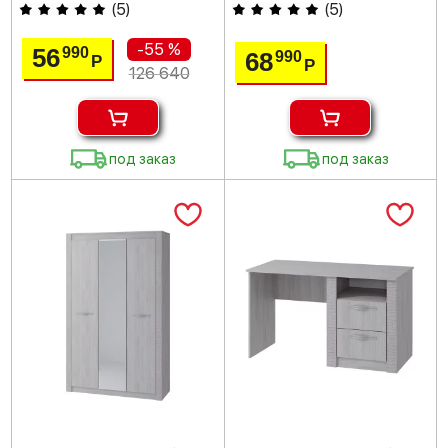
(
5
)
(
5
)
-55 %
56
990
68
990
Р
Р
126 640
под заказ
под заказ