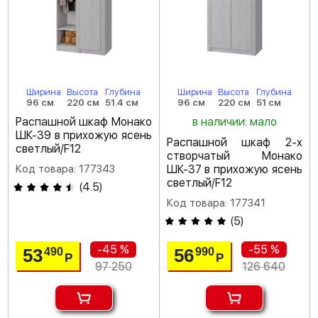
Ширина
Высота
Глубина
Ширина
Высота
Глубина
96 см
220 см
51.4 см
96 см
220 см
51 см
Распашной шкаф Монако
в наличии: мало
ШК-39 в прихожую ясень
Распашной шкаф 2-х
светлый/F12
створчатый Монако
Код товара: 177343
ШК-37 в прихожую ясень
светлый/F12
(
4.5
)
Код товара: 177341
(
5
)
-45 %
-55 %
53
56
490
990
Р
Р
97 250
126 640