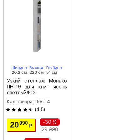
Ширина
Высота
Глубина
20.2 см
220 см
51 см
Узкий стеллаж Монако
ПН-19 для книг ясень
светлый/F12
Код товара: 198114
(
4.5
)
-30 %
20
990
Р
29 990