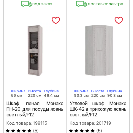
под заказ
доставка: завтра
Ширина
Высота
Глубина
Ширина
Высота
Глубина
56 см
220 см
46.4 см
90.3 см
220 см
90.3 см
Шкаф пенал Монако
Угловой шкаф Монако
ПН-20 для посуды ясень
ШК-42 в прихожую ясень
светлый/F12
светлый/F12
Код товара: 198115
Код товара: 201719
(
5
)
(
5
)