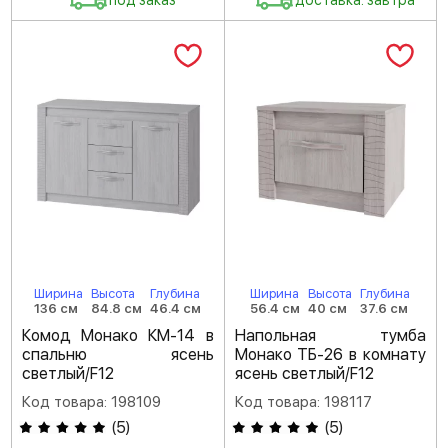
под заказ
доставка: завтра
Ширина
Высота
Глубина
Ширина
Высота
Глубина
136 см
84.8 см
46.4 см
56.4 см
40 см
37.6 см
Комод Монако КМ-14 в
Напольная тумба
спальню ясень
Монако ТБ-26 в комнату
светлый/F12
ясень светлый/F12
Код товара: 198109
Код товара: 198117
(
5
)
(
5
)