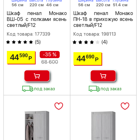
Ширина
Высота
Глубина
Ширина
Высота
Глубина
56 см
220 см
46 см
56 см
220 см
51.4 см
Шкаф пенал Монако
Шкаф пенал Монако
ВШ-05 с полками ясень
ПН-18 в прихожую ясень
светлый/F12
светлый/F12
Код товара: 177339
Код товара: 198113
(
5
)
(
4
)
-35 %
44
590
44
690
Р
Р
68 600
под заказ
под заказ