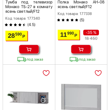
Тумба под телевизор
Полка Монако АН-08
Монако ТБ-27 в комнату
ясень светлый/F12
ясень светлый/F12
Код товара: 177338
Код товара: 177340
(
5
)
(
4.5
)
-35 %
11
990
28
590
Р
Р
18 450
под заказ
под заказ