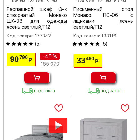
136 см
220 см
51 см
124.8 см
72.1 см
60 см
Распашной шкаф 3-х
Письменный стол
створчатый Монако
Монако ПС-06 с
ШК-38 для одежды
ящиками ясень
ясень светлый/F12
светлый/F12
Код товара: 177342
Код товара: 198116
(
5
)
(
5
)
-45 %
90
790
33
490
Р
Р
165 070
под заказ
под заказ