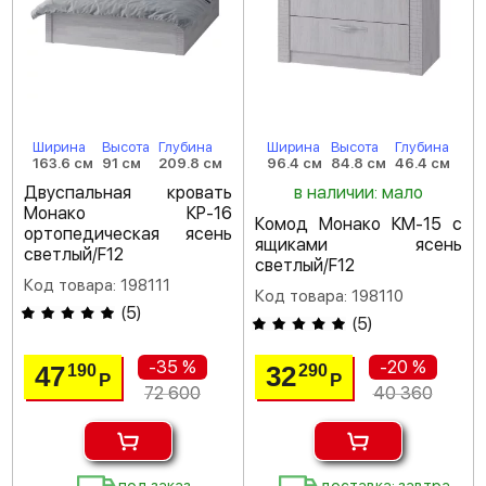
Ширина
Высота
Глубина
Ширина
Высота
Глубина
163.6 см
91 см
209.8 см
96.4 см
84.8 см
46.4 см
Двуспальная кровать
в наличии: мало
Монако КР-16
Комод Монако КМ-15 с
ортопедическая ясень
ящиками ясень
светлый/F12
светлый/F12
Код товара: 198111
Код товара: 198110
(
5
)
(
5
)
-35 %
-20 %
47
32
190
290
Р
Р
72 600
40 360