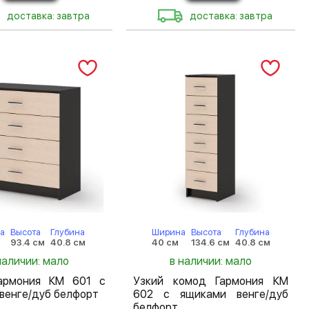
доставка: завтра
доставка: завтра
а
Высота
Глубина
Ширина
Высота
Глубина
93.4 см
40.8 см
40 см
134.6 см
40.8 см
наличии: мало
в наличии: мало
армония КМ 601 с
Узкий комод Гармония КМ
венге/дуб белфорт
602 с ящиками венге/дуб
белфорт