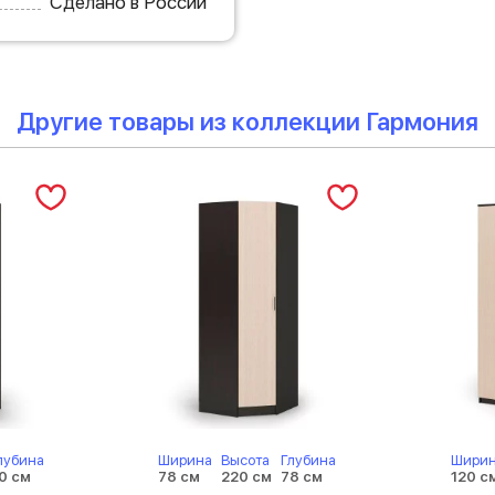
Сделано в России
Другие товары из коллекции Гармония
лубина
Ширина
Высота
Глубина
Шири
0 см
78 см
220 см
78 см
120 с