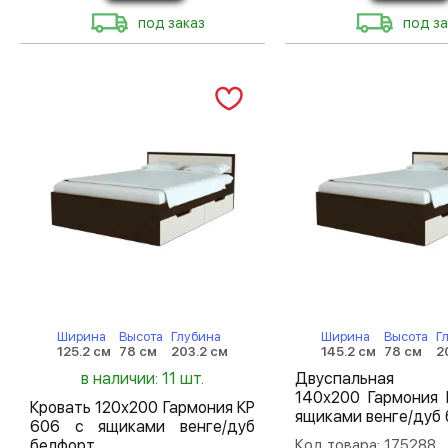
под заказ
под за
Ширина
Высота
Глубина
Ширина
Высота
Г
125.2 см
78 см
203.2 см
145.2 см
78 см
2
в наличии: 11 шт.
Двуспальная 
140х200 Гармония 
Кровать 120х200 Гармония КР
ящиками венге/дуб
606 с ящиками венге/дуб
белфорт
Код товара: 175288