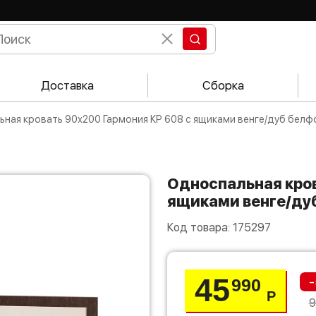
Доставка
Сборка
льная кровать 90х200 Гармония КР 608 с ящиками венге/дуб белф
Односпальная кровать 90х200 Гармония КР 608 с
ящиками венге/ду
Код товара:
175297
45
-
990
Р
9