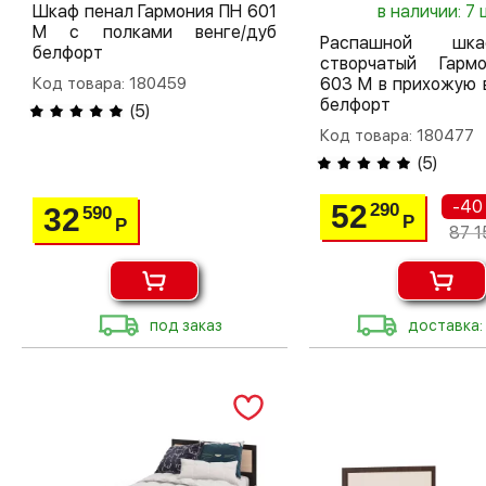
Шкаф пенал Гармония ПН 601
в наличии: 7 
М с полками венге/дуб
Распашной шк
белфорт
створчатый Гар
Код товара: 180459
603 М в прихожую 
белфорт
(
5
)
Код товара: 180477
(
5
)
-40
52
290
32
590
Р
Р
87 1
под заказ
доставка: