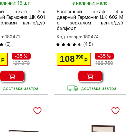
наличии: 15 шт.
в наличии: мало
шной шкаф 3-х
Распашной шкаф 4-х
ый Гармония ШК 601
дверный Гармония ШК 602 М
лками венге/дуб
с зеркалом венге/дуб
белфорт
а: 180471
Код товара: 180474
(
5
)
(
4.5
)
-35 %
-35 %
108
0
390
Р
Р
127 370
166 750
доставка: завтра
доставка: завтра