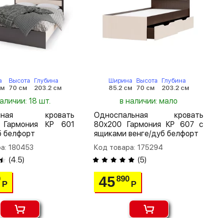
а
Высота
Глубина
Ширина
Высота
Глубина
см
70 см
203.2 см
85.2 см
70 см
203.2 см
наличии: 18 шт.
в наличии: мало
льная кровать
Односпальная кровать
 Гармония КР 601
80х200 Гармония КР 607 с
б белфорт
ящиками венге/дуб белфорт
а: 180453
Код товара: 175294
(
4.5
)
(
5
)
45
0
890
Р
Р