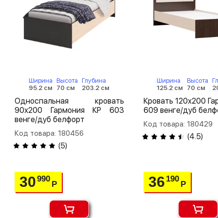
Ширина
Высота
Глубина
Ширина
Высота
Г
95.2 см
70 см
203.2 см
125.2 см
70 см
2
Односпальная кровать
Кровать 120х200 Га
90х200 Гармония КР 603
609 венге/дуб белф
венге/дуб белфорт
Код товара: 180429
Код товара: 180456
(
4.5
)
(
5
)
30
36
990
190
Р
Р