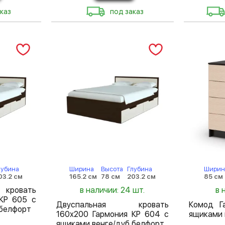
каз
под заказ
лубина
Ширина
Высота
Глубина
Ширин
03.2 см
165.2 см
78 см
203.2 см
85 см
кровать
в наличии: 24 шт.
в 
КР 605 с
Двуспальная кровать
Комод Г
 белфорт
160х200 Гармония КР 604 с
ящиками 
ящиками венге/дуб белфорт