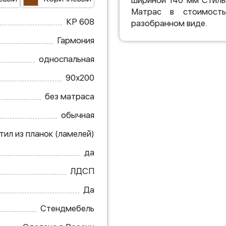
шириной 140 мм Стиль
Матрас в стоимость
КР 608
разобранном виде.
Гармония
односпальная
90х200
без матраса
обычная
тил из планок (ламелей)
да
ЛДСП
Да
Стендмебель