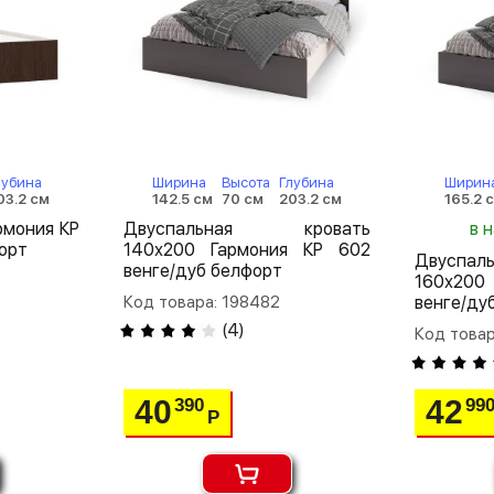
лубина
Ширина
Высота
Глубина
Ширин
03.2 см
142.5 см
70 см
203.2 см
165.2 
рмония КР
Двуспальная кровать
в 
орт
140х200 Гармония КР 602
Двуспа
венге/дуб белфорт
160х200
Код товара: 198482
венге/ду
(
4
)
Код товар
40
42
390
99
Р