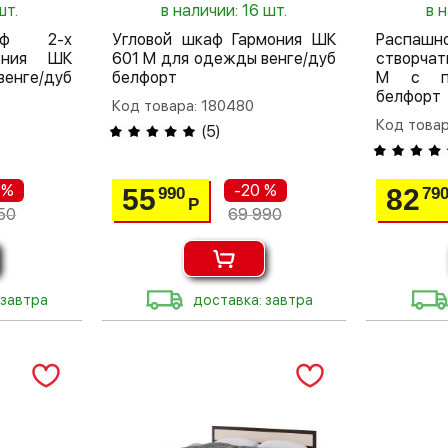
шт.
в наличии: 16 шт.
в 
аф 2-х
Угловой шкаф Гармония ШК
Распа
мония ШК
601 М для одежды венге/дуб
створчат
венге/дуб
белфорт
М с по
белфорт
Код товара: 180480
Код товар
(
5
)
 %
-20 %
55
82
990
79
Р
50
69 990
 завтра
доставка: завтра