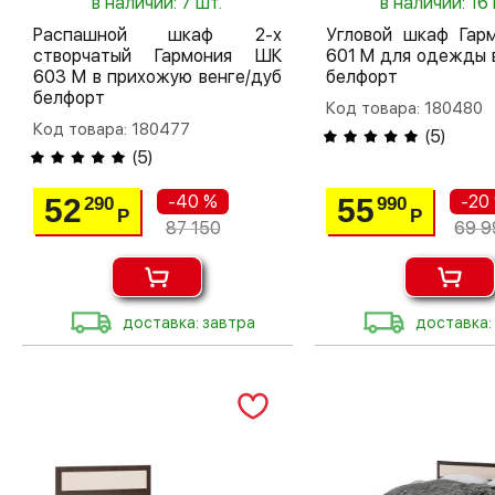
в наличии: 7 шт.
в наличии: 16 
Распашной шкаф 2-х
Угловой шкаф Гар
створчатый Гармония ШК
601 М для одежды 
603 М в прихожую венге/дуб
белфорт
белфорт
Код товара: 180480
Код товара: 180477
(
5
)
(
5
)
-40 %
-20
52
55
290
990
Р
Р
87 150
69 9
доставка: завтра
доставка: