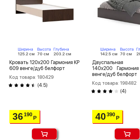
Ширина
Высота
Глубина
Ширина
Высота
Г
125.2 см
70 см
203.2 см
142.5 см
70 см
2
Кровать 120х200 Гармония КР
Двуспальная 
609 венге/дуб белфорт
140х200 Гармони
венге/дуб белфорт
Код товара: 180429
Код товара: 198482
(
4.5
)
(
4
)
36
40
190
390
Р
Р