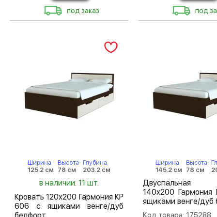
под заказ
под за
Ширина
Высота
Глубина
Ширина
Высота
Г
125.2 см
78 см
203.2 см
145.2 см
78 см
2
в наличии: 11 шт.
Двуспальная 
140х200 Гармония 
Кровать 120х200 Гармония КР
ящиками венге/дуб
606 с ящиками венге/дуб
белфорт
Код товара: 175288