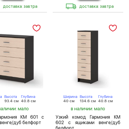
доставка: завтра
доставка: завтра
а
Высота
Глубина
Ширина
Высота
Глубина
93.4 см
40.8 см
40 см
134.6 см
40.8 см
наличии: мало
в наличии: мало
армония КМ 601 с
Узкий комод Гармония КМ
венге/дуб белфорт
602 с ящиками венге/дуб
белфорт