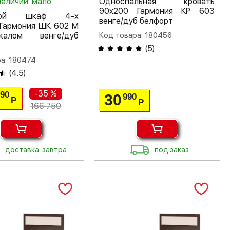
наличии: мало
Односпальная кровать
90х200 Гармония КР 603
шной шкаф 4-х
венге/дуб белфорт
 Гармония ШК 602 М
алом венге/дуб
Код товара: 180456
(
5
)
а: 180474
(
4.5
)
-35 %
390
30
990
Р
Р
166 750
доставка: завтра
под заказ