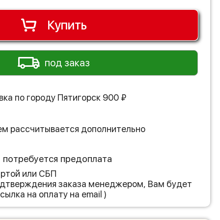
Купить
под заказ
вка по городу
Пятигорск
900
₽
ем рассчитывается дополнительно
з потребуется предоплата
артой или СБП
подтверждения заказа менеджером, Вам будет
сылка на оплату на email )