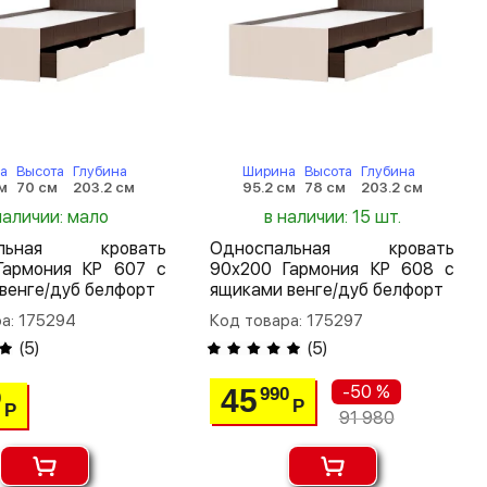
а
Высота
Глубина
Ширина
Высота
Глубина
м
70 см
203.2 см
95.2 см
78 см
203.2 см
наличии: мало
в наличии: 15 шт.
альная кровать
Односпальная кровать
Гармония КР 607 с
90х200 Гармония КР 608 с
венге/дуб белфорт
ящиками венге/дуб белфорт
а: 175294
Код товара: 175297
(
5
)
(
5
)
-50 %
45
990
0
Р
Р
91 980