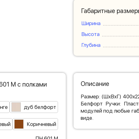
Габаритные размер
Ширина
Высота
Глубина
Описание
601 М с полками
Размер: (ШхВхГ) 400х2
Белфорт Ручки: Пласт
нге
дуб белфорт
модулей под любые габ
виде.
евый
Коричневый
ПН 601 М