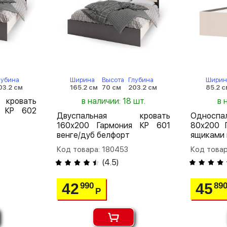
лубина
Ширина
Высота
Глубина
Ширин
03.2 см
165.2 см
70 см
203.2 см
85.2 с
кровать
в наличии: 18 шт.
в 
я КР 602
Двуспальная кровать
Односп
160х200 Гармония КР 601
80х200 
венге/дуб белфорт
ящиками 
Код товара: 180453
Код товар
(
4.5
)
42
45
990
89
Р