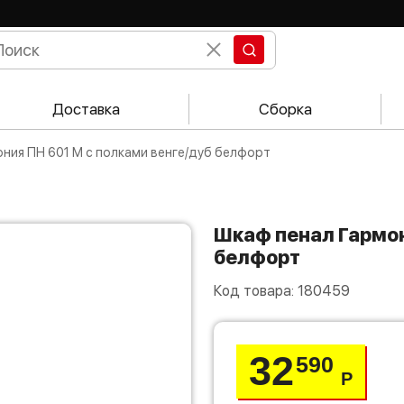
Доставка
Сборка
мония ПН 601 М с полками венге/дуб белфорт
Шкаф пенал Гармония ПН 601 М с полками венге/дуб
белфорт
Код товара:
180459
32
590
Р