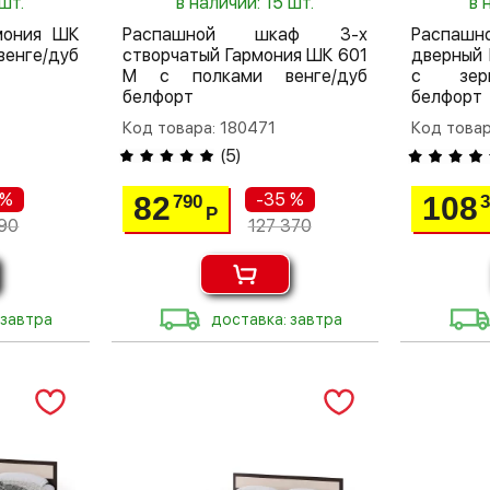
шт.
в наличии: 15 шт.
в 
мония ШК
Распашной шкаф 3-х
Распа
венге/дуб
створчатый Гармония ШК 601
дверный
М с полками венге/дуб
с зерк
белфорт
белфорт
Код товара: 180471
Код товар
(
5
)
 %
-35 %
82
108
790
Р
90
127 370
 завтра
доставка: завтра