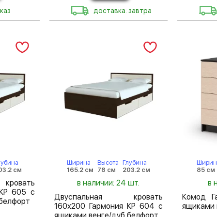
каз
доставка: завтра
лубина
Ширина
Высота
Глубина
Ширин
03.2 см
165.2 см
78 см
203.2 см
85 см
кровать
в наличии: 24 шт.
в 
КР 605 с
Двуспальная кровать
Комод Г
 белфорт
160х200 Гармония КР 604 с
ящиками 
ящиками венге/дуб белфорт