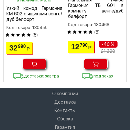
Гармония ТБ 601 в
Узкий комод Гармония
комнату венге/дуб
КМ 602 с ящиками венге/
белфорт
дуб белфорт
Код товара: 180468
Код товара: 180450
(
5
)
(
5
)
-40 %
12
790
32
990
Р
Р
21 320
доставка: завтра
под заказ
О компании
Доставка
Контакты
Сборка
Гарантия