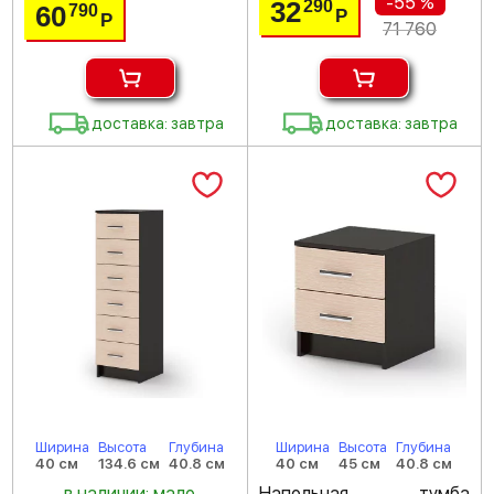
-55 %
32
290
60
790
Р
Р
71 760
доставка: завтра
доставка: завтра
Ширина
Высота
Глубина
Ширина
Высота
Глубина
40 см
134.6 см
40.8 см
40 см
45 см
40.8 см
в наличии: мало
Напольная тумба