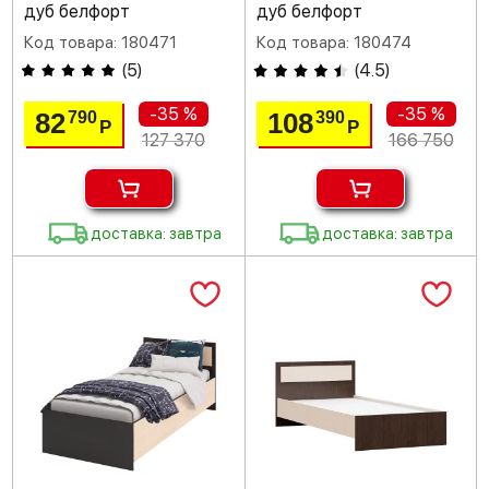
дуб белфорт
дуб белфорт
Код товара: 180471
Код товара: 180474
(
5
)
(
4.5
)
-35 %
-35 %
82
108
790
390
Р
Р
127 370
166 750
доставка: завтра
доставка: завтра