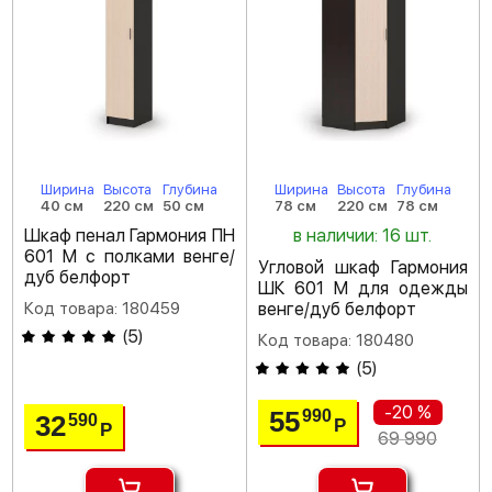
Ширина
Высота
Глубина
Ширина
Высота
Глубина
40 см
220 см
50 см
78 см
220 см
78 см
Шкаф пенал Гармония ПН
в наличии: 16 шт.
601 М с полками венге/
Угловой шкаф Гармония
дуб белфорт
ШК 601 М для одежды
Код товара: 180459
венге/дуб белфорт
(
5
)
Код товара: 180480
(
5
)
-20 %
55
990
32
590
Р
Р
69 990