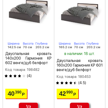
Ширина
Высота
Глубина
Ширина
Высота
Глубина
142.5 см
70 см
203.2 см
165.2 см
70 см
203.2 см
Двуспальная кровать
в наличии: 18 шт.
140х200 Гармония КР
Двуспальная кровать
602 венге/дуб белфорт
160х200 Гармония КР 601
Код товара: 198482
венге/дуб белфорт
(
4
)
Код товара: 180453
(
4.5
)
40
42
390
990
Р
Р