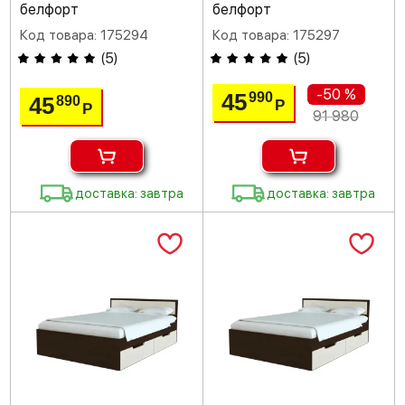
белфорт
белфорт
Код товара: 175294
Код товара: 175297
(
5
)
(
5
)
-50 %
45
990
45
890
Р
Р
91 980
доставка: завтра
доставка: завтра