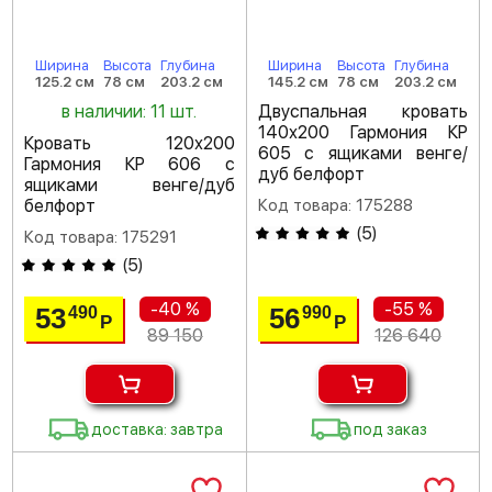
Ширина
Высота
Глубина
Ширина
Высота
Глубина
125.2 см
78 см
203.2 см
145.2 см
78 см
203.2 см
в наличии: 11 шт.
Двуспальная кровать
140х200 Гармония КР
Кровать 120х200
605 с ящиками венге/
Гармония КР 606 с
дуб белфорт
ящиками венге/дуб
белфорт
Код товара: 175288
(
5
)
Код товара: 175291
(
5
)
-40 %
-55 %
53
56
490
990
Р
Р
89 150
126 640
доставка: завтра
под заказ