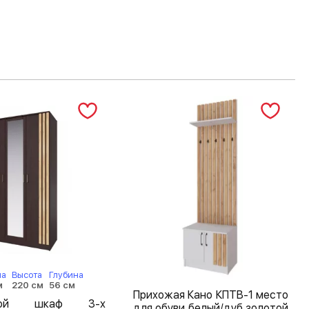
на
Высота
Глубина
м
220 см
56 см
Прихожая Кано КПТВ-1 место
шной шкаф 3-х
для обуви белый/дуб золотой