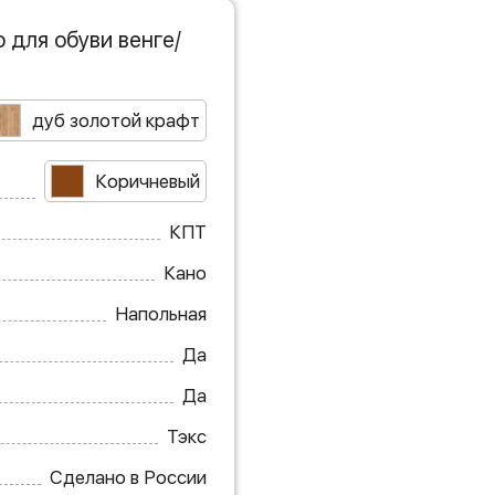
для обуви венге/
дуб золотой крафт
Коричневый
КПТ
Кано
Напольная
Да
Да
Тэкс
Сделано в России