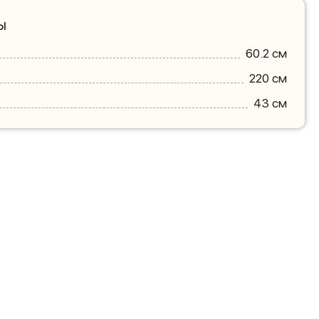
ы
60.2 см
220 см
43 см