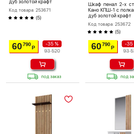
дуб золотой крафт
Шкаф пенал 2-х ст
Кано КПШ-1 с полка
Код товара: 253671
дуб золотой крафт
(
5
)
Код товара: 253672
(
5
)
-35 %
-35
60
60
790
790
Р
Р
93 520
93 5
под заказ
под за