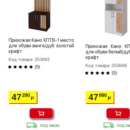
Прихожая Кано КПТВ-1 место
для обуви венге/дуб золотой
Прихожая Кано К
крафт
для обуви белый/ду
крафт
Код товара: 253663
Код товара: 253668
(
5
)
(
5
)
47
47
290
990
Р
Р
под заказ
под за