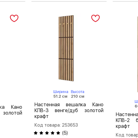
Ширина
Высота
51.2 см
210 см
Ш
Настенная вешалка Кано
6
лка Кано
КПВ-3 венге/дуб золотой
 золотой
Настенн
крафт
КПВ-2 б
Код товара: 253653
крафт
(
5
)
Код товар