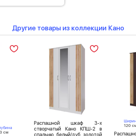
Другие товары из коллекции Кано
Шири
Распашной шкаф 3-х
120 с
лубина
створчатый Кано КПШ-2 в
3 см
Распа
спальню белый/дуб золотой