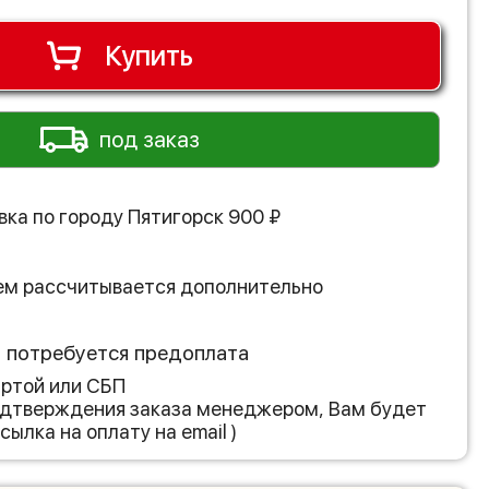
Купить
под заказ
вка по городу
Пятигорск
900
₽
ем рассчитывается дополнительно
з потребуется предоплата
артой или СБП
подтверждения заказа менеджером, Вам будет
сылка на оплату на email )