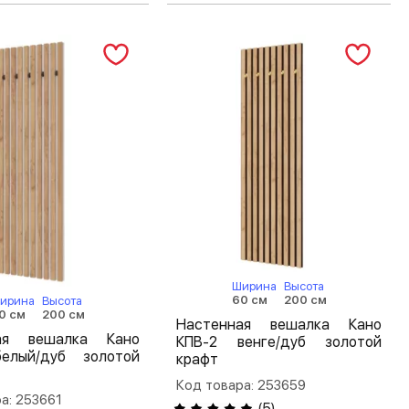
Ширина
Высота
60 см
200 см
ирина
Высота
0 см
200 см
Настенная вешалка Кано
ая вешалка Кано
КПВ-2 венге/дуб золотой
елый/дуб золотой
крафт
Код товара: 253659
а: 253661
(
5
)