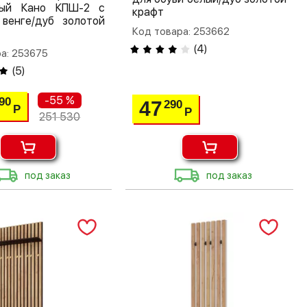
тый Кано КПШ-2 с
крафт
 венге/дуб золотой
Код товара: 253662
(
4
)
а: 253675
(
5
)
-55 %
90
47
290
Р
Р
251 530
под заказ
под заказ