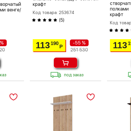
створча
ворчатый
крафт
полками
ми венге/
Код товара: 253674
крафт
(
5
)
Код товар
 %
-55 %
113
113
190
1
Р
20
251 530
каз
под заказ