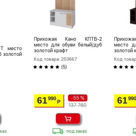
Прихожая Кано КПТВ-2
Прихож
место для обуви белый/дуб
место д
ПТ место
золотой крафт
золотой 
б золотой
Код товара: 253667
Код товар
(
5
)
-55 %
61
61
990
99
Р
137 760
каз
под заказ