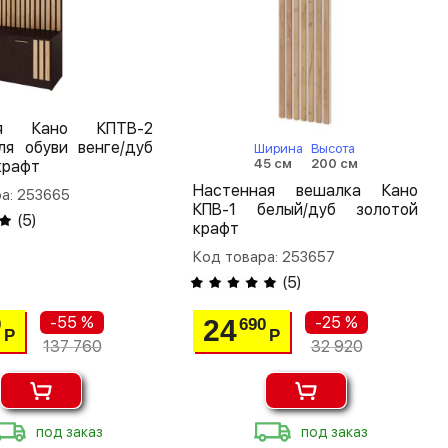
ая Кано КПТВ-2
ля обуви венге/дуб
Ширина
Высота
45 см
200 см
крафт
Настенная вешалка Кано
а: 253665
КПВ-1 белый/дуб золотой
(
5
)
крафт
Код товара: 253657
(
5
)
-55 %
-25 %
24
0
690
Р
Р
137 760
32 920
под заказ
под заказ