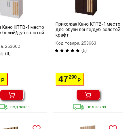
Прихожая Кано КПТВ-1 место
 Кано КПТВ-1 место
для обуви венге/дуб золотой
и белый/дуб золотой
крафт
Код товара: 253663
а: 253662
(
5
)
(
4
)
47
0
290
Р
Р
под заказ
под заказ