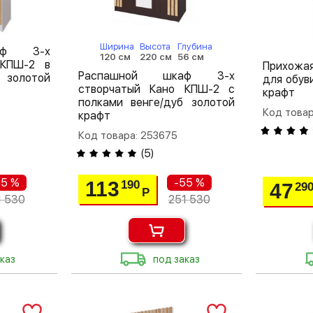
Ширина
Высота
Глубина
аф 3-х
120 см
220 см
56 см
 КПШ-2 в
Прихожая
Распашной шкаф 3-х
 золотой
для обув
створчатый Кано КПШ-2 с
крафт
полками венге/дуб золотой
Код товар
крафт
Код товара: 253675
(
5
)
55 %
-55 %
113
190
47
29
Р
1 530
251 530
каз
под заказ