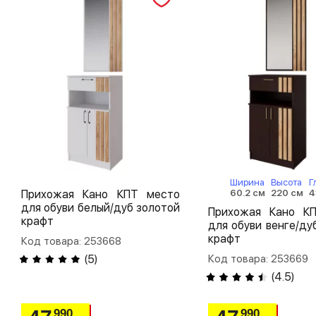
Ширина
Высота
Г
60.2 см
220 см
4
Прихожая Кано КПТ место
для обуви белый/дуб золотой
Прихожая Кано К
крафт
для обуви венге/ду
крафт
Код товара: 253668
Код товара: 253669
(
5
)
(
4.5
)
990
990