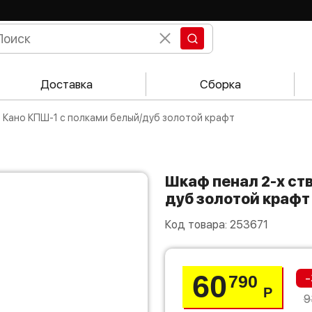
Доставка
Сборка
й Кано КПШ-1 с полками белый/дуб золотой крафт
Шкаф пенал 2-х створчатый Кано КПШ-1 с полками белый/
дуб золотой крафт
Код товара:
253671
60
-
790
Р
9