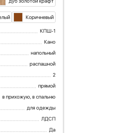
дуб золотой крафт
елый
Коричневый
КПШ-1
Кано
напольный
распашной
2
прямой
в прихожую, в спальню
для одежды
ЛДСП
Да