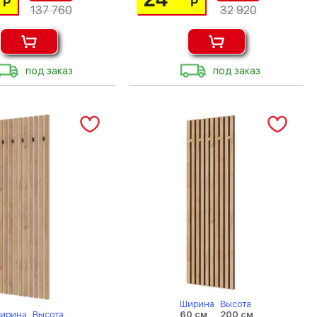
Р
Р
137 760
32 920
под заказ
под заказ
Ширина
Высота
60 см
200 см
ирина
Высота