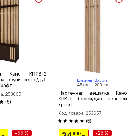
ая Кано КПТВ-2
ля обуви венге/дуб
Ширина
Высота
45 см
200 см
крафт
Настенная вешалка Кано
а: 253665
КПВ-1 белый/дуб золотой
(
5
)
крафт
Код товара: 253657
(
5
)
-55 %
-25 %
24
0
690