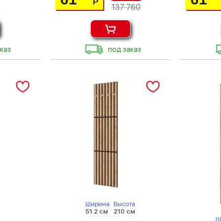
Р
137 760
каз
под заказ
Ширина
Высота
51.2 см
210 см
Ш