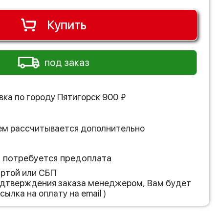
Купить
под заказ
вка по городу
Пятигорск
900
₽
ем рассчитывается дополнительно
з потребуется предоплата
артой или СБП
подтверждения заказа менеджером, Вам будет
сылка на оплату на email )