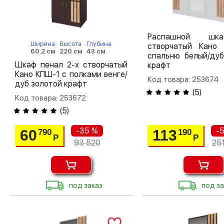
Распашной шк
Ширина
Высота
Глубина
створчатый Кано
60.2 см
220 см
43 см
спальню белый/дуб
Шкаф пенал 2-х створчатый
крафт
Кано КПШ-1 с полками венге/
Код товара: 253674
дуб золотой крафт
(
5
)
Код товара: 253672
(
5
)
-35 %
-
60
113
790
190
Р
Р
93 520
25
под заказ
под за