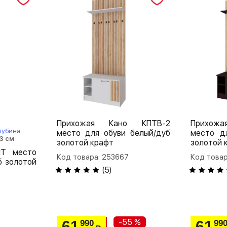
Прихожая Кано КПТВ-2
Прихож
лубина
место для обуви белый/дуб
место д
3 см
золотой крафт
золотой 
ПТ место
Код товара: 253667
Код товар
б золотой
(
5
)
-55 %
61
61
990
99