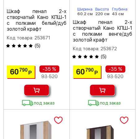
Ширина
Высота
Глубина
Шкаф пенал 2-х
60.2 см
220 см
43 см
створчатый Кано КПШ-1
Шкаф пенал 2-х
с полками белый/дуб
створчатый Кано КПШ-1
золотой крафт
с полками венге/дуб
Код товара: 253671
золотой крафт
(
5
)
Код товара: 253672
(
5
)
-35 %
-35 %
60
60
790
790
Р
Р
93 520
93 520
под заказ
под заказ