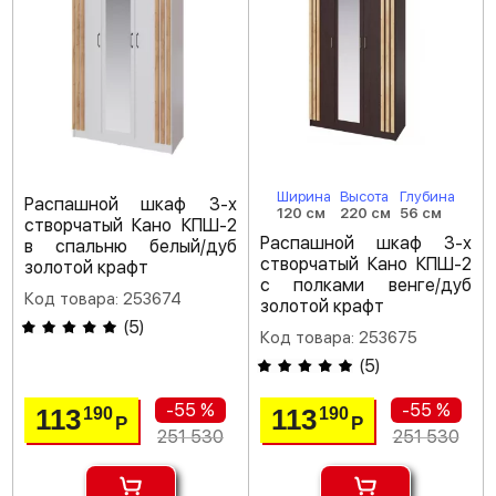
Ширина
Высота
Глубина
Распашной шкаф 3-х
120 см
220 см
56 см
створчатый Кано КПШ-2
Распашной шкаф 3-х
в спальню белый/дуб
створчатый Кано КПШ-2
золотой крафт
с полками венге/дуб
Код товара: 253674
золотой крафт
(
5
)
Код товара: 253675
(
5
)
-55 %
-55 %
113
113
190
190
Р
Р
251 530
251 530