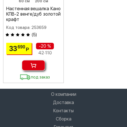
60 см
200 см
Настенная вешалка Кано
КПВ-2 венге/дуб золотой
крафт
Код товара: 253659
(
5
)
-20 %
33
690
Р
42 110
под заказ
О компании
Доставка
Контакты
Сборка