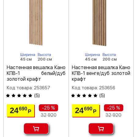
Ширина
Высота
Ширина
Высота
45 см
200 см
45 см
200 см
Настенная вешалка Кано
Настенная вешалка Кано
КПВ-1 белый/дуб
КПВ-1 венге/дуб золотой
золотой крафт
крафт
Код товара: 253657
Код товара: 253656
(
5
)
(
5
)
-25 %
-25 %
24
24
690
690
Р
Р
32 920
32 920