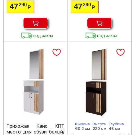
47
47
290
290
Р
Р
под заказ
под заказ
Ширина
Высота
Глубина
Прихожая Кано КПТ
60.2 см
220 см
43 см
место для обуви белый/