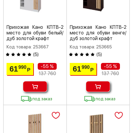
Прихожая Кано КПТВ-2
Прихожая Кано КПТВ-2
место для обуви белый/
место для обуви венге/
дуб золотой крафт
дуб золотой крафт
Код товара: 253667
Код товара: 253665
(
5
)
(
5
)
-55 %
-55 %
61
61
990
990
Р
Р
137 760
137 760
под заказ
под заказ