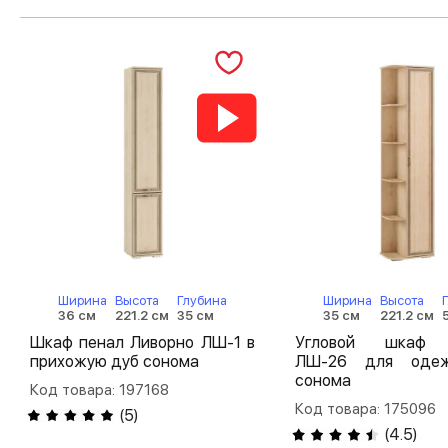
Ширина
Высота
Глубина
Ширина
Высота
36 см
221.2 см
35 см
35 см
221.2 см
Шкаф пенал Ливорно ЛШ-1 в
Угловой шкаф 
прихожую дуб сонома
ЛШ-26 для оде
сонома
Код товара: 197168
Код товара: 175096
(
5
)
(
4.5
)