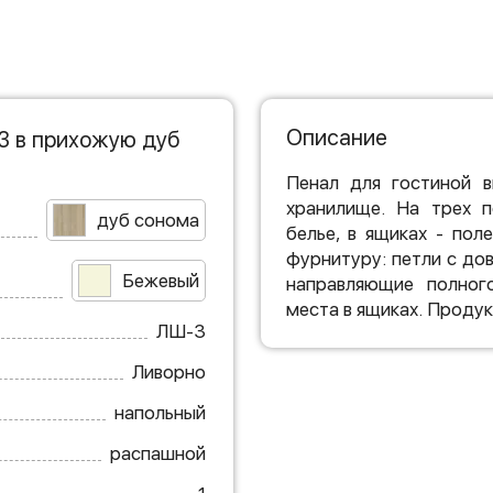
Описание
3 в прихожую дуб
Пенал для гостиной в
хранилище. На трех 
дуб сонома
белье, в ящиках - по
фурнитуру: петли с до
Бежевый
направляющие полног
места в ящиках. Продук
ЛШ-3
Ливорно
напольный
распашной