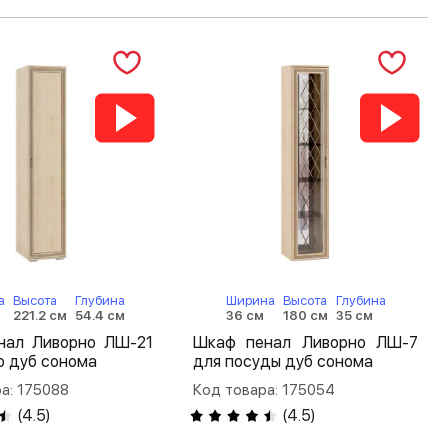
а
Высота
Глубина
Ширина
Высота
Глубина
221.2 см
54.4 см
36 см
180 см
35 см
нал Ливорно ЛШ-21
Шкаф пенал Ливорно ЛШ-7
ю дуб сонома
для посуды дуб сонома
а: 175088
Код товара: 175054
(
4.5
)
(
4.5
)