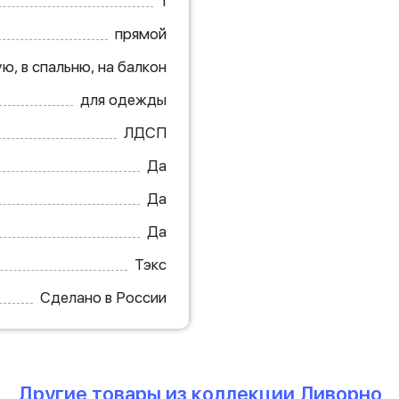
1
прямой
ю, в спальню, на балкон
для одежды
ЛДСП
Да
Да
Да
Тэкс
Сделано в России
Другие товары из коллекции Ливорно