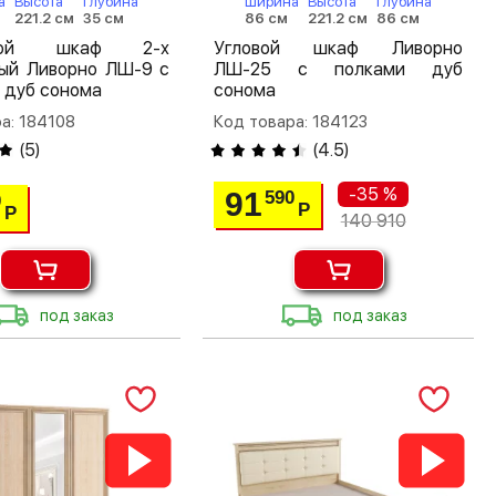
а
Высота
Глубина
Ширина
Высота
Глубина
221.2 см
35 см
86 см
221.2 см
86 см
шной шкаф 2-х
Угловой шкаф Ливорно
тый Ливорно ЛШ-9 с
ЛШ-25 с полками дуб
 дуб сонома
сонома
а: 184108
Код товара: 184123
(
5
)
(
4.5
)
-35 %
91
590
0
Р
Р
140 910
под заказ
под заказ