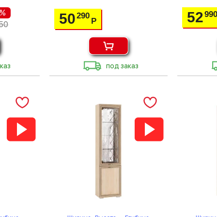
 %
52
99
50
290
Р
50
каз
под заказ