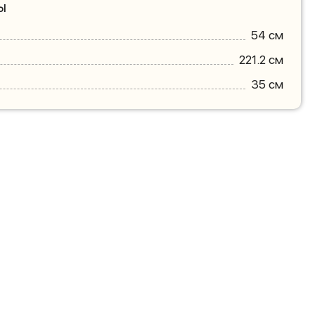
ы
54 см
221.2 см
35 см