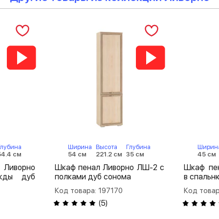
Глубина
Ширина
Высота
Глубина
Ширин
54.4 см
54 см
221.2 см
35 см
45 см
Ливорно
Шкаф пенал Ливорно ЛШ-2 с
Шкаф пе
жды дуб
полками дуб сонома
в спальн
Код товара: 197170
Код товар
(
5
)