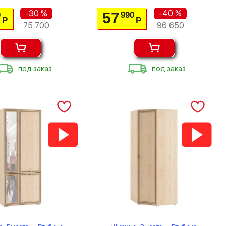
-30 %
-40 %
57
0
990
Р
Р
75 700
96 650
под заказ
под заказ