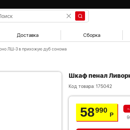
Доставка
Сборка
орно ЛШ-3 в прихожую дуб сонома
Шкаф пенал Ливо
Код товара:
175042
58
-
990
Р
9