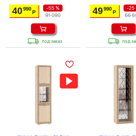
-55 %
-25
40
49
990
990
Р
Р
91 090
66 6
под заказ
под за