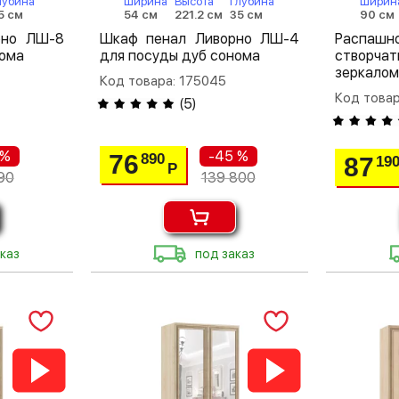
лубина
Ширина
Высота
Глубина
Ширин
5 см
54 см
221.2 см
35 см
90 см
рно ЛШ-8
Шкаф пенал Ливорно ЛШ-4
Распа
нома
для посуды дуб сонома
створча
зеркалом
Код товара: 175045
Код товар
(
5
)
 %
-45 %
76
890
87
19
Р
90
139 800
каз
под заказ