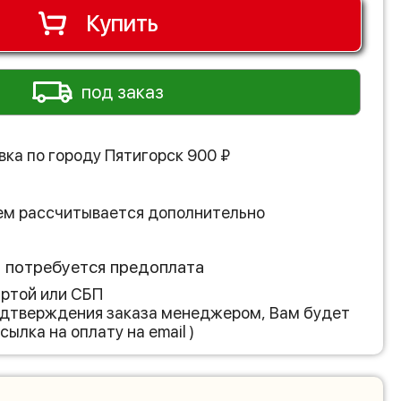
Купить
под заказ
вка по городу
Пятигорск
900
₽
ем рассчитывается дополнительно
з потребуется предоплата
артой или СБП
подтверждения заказа менеджером, Вам будет
сылка на оплату на email )