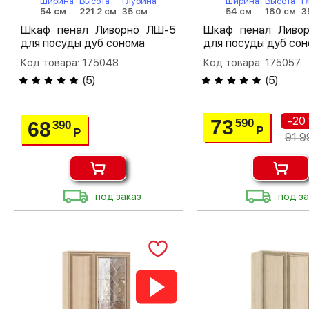
Ширина
Высота
Глубина
Ширина
Высота
Г
54 см
221.2 см
35 см
54 см
180 см
3
Шкаф пенал Ливорно ЛШ-5
Шкаф пенал Ливо
для посуды дуб сонома
для посуды дуб со
Код товара: 175048
Код товара: 175057
(
5
)
(
5
)
-20
73
590
68
390
Р
Р
91 9
под заказ
под за