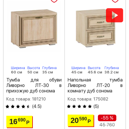
Ширина
Высота
Глубина
Ширина
Высота
Глубина
60 см
50 см
35 см
45 см
45.6 см
38.2 см
Тумба для обуви
Напольная тумба
Ливорно ЛТ-30 в
Ливорно ЛТ-20 в
прихожую дуб сонома
комнату дуб сонома
Код товара: 181210
Код товара: 175082
(
4.5
)
(
5
)
-55 %
20
590
16
690
Р
Р
45 760