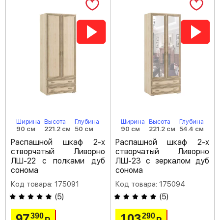
Ширина
Высота
Глубина
Ширина
Высота
Глубина
90 см
221.2 см
50 см
90 см
221.2 см
54.4 см
Распашной шкаф 2-х
Распашной шкаф 2-х
створчатый Ливорно
створчатый Ливорно
ЛШ-22 с полками дуб
ЛШ-23 с зеркалом дуб
сонома
сонома
Код товара: 175091
Код товара: 175094
(
5
)
(
5
)
97
103
390
290