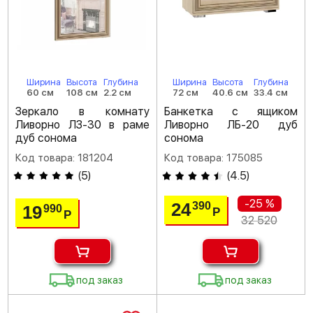
Ширина
Высота
Глубина
Ширина
Высота
Глубина
60 см
108 см
2.2 см
72 см
40.6 см
33.4 см
Зеркало в комнату
Банкетка с ящиком
Ливорно ЛЗ-30 в раме
Ливорно ЛБ-20 дуб
дуб сонома
сонома
Код товара: 181204
Код товара: 175085
(
5
)
(
4.5
)
-25 %
24
390
19
990
Р
Р
32 520
под заказ
под заказ