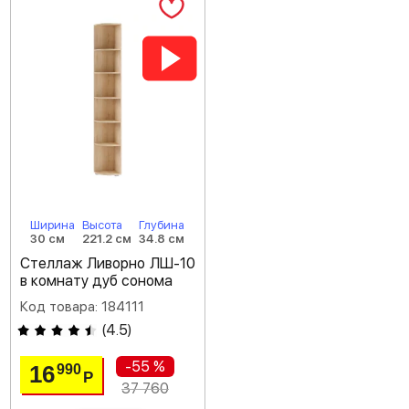
Ширина
Высота
Глубина
30 см
221.2 см
34.8 см
Стеллаж Ливорно ЛШ-10
в комнату дуб сонома
Код товара: 184111
(
4.5
)
-55 %
16
990
Р
37 760