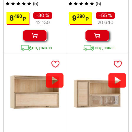
(
5
)
(
5
)
-30 %
-55 %
8
9
490
290
Р
Р
12 130
20 640
под заказ
под заказ