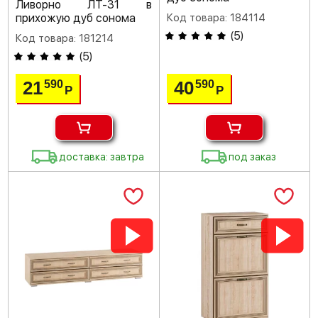
Ливорно ЛТ-31 в
прихожую дуб сонома
Код товара: 184114
(
5
)
Код товара: 181214
(
5
)
21
40
590
590
Р
Р
доставка: завтра
под заказ