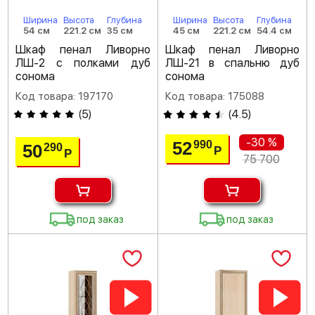
Ширина
Высота
Глубина
Ширина
Высота
Глубина
54 см
221.2 см
35 см
45 см
221.2 см
54.4 см
Шкаф пенал Ливорно
Шкаф пенал Ливорно
ЛШ-2 с полками дуб
ЛШ-21 в спальню дуб
сонома
сонома
Код товара: 197170
Код товара: 175088
(
5
)
(
4.5
)
-30 %
52
990
50
290
Р
Р
75 700
под заказ
под заказ