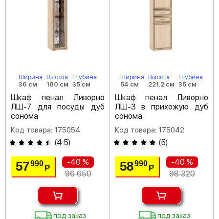
Ширина
Высота
Глубина
Ширина
Высота
Глубина
36 см
180 см
35 см
54 см
221.2 см
35 см
Шкаф пенал Ливорно
Шкаф пенал Ливорно
ЛШ-7 для посуды дуб
ЛШ-3 в прихожую дуб
сонома
сонома
Код товара: 175054
Код товара: 175042
(
4.5
)
(
5
)
-40 %
-40 %
57
58
990
990
Р
Р
96 650
98 320
под заказ
под заказ