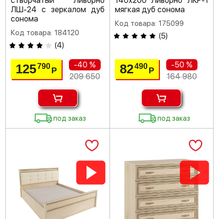
створчатый Ливорно
140х200 Ливорно ЛКР-1
ЛШ-24 с зеркалом дуб
мягкая дуб сонома
сонома
Код товара: 175099
Код товара: 184120
(
5
)
(
4
)
-40 %
-50 %
125
82
790
490
Р
Р
209 650
164 980
под заказ
под заказ