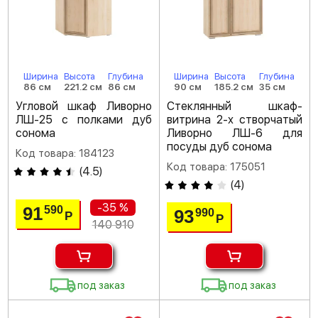
Ширина
Высота
Глубина
Ширина
Высота
Глубина
86 см
221.2 см
86 см
90 см
185.2 см
35 см
Угловой шкаф Ливорно
Стеклянный шкаф-
ЛШ-25 с полками дуб
витрина 2-х створчатый
сонома
Ливорно ЛШ-6 для
посуды дуб сонома
Код товара: 184123
Код товара: 175051
(
4.5
)
(
4
)
-35 %
91
590
93
990
Р
Р
140 910
под заказ
под заказ