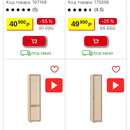
Код товара: 197168
Код товара: 175096
(
5
)
(
4.5
)
-55 %
-25 %
40
49
990
990
Р
Р
91 090
66 650
под заказ
под заказ