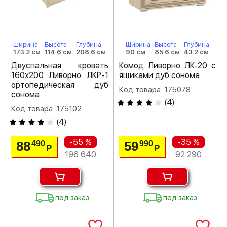
Ширина
Высота
Глубина
Ширина
Высота
Глубина
173.2 см
114.6 см
208.6 см
90 см
85.6 см
43.2 см
Двуспальная кровать
Комод Ливорно ЛК-20 с
160х200 Ливорно ЛКР-1
ящиками дуб сонома
ортопедическая дуб
Код товара: 175078
сонома
(
4
)
Код товара: 175102
(
4
)
-55 %
-35 %
88
59
490
990
Р
Р
196 640
92 290
под заказ
под заказ