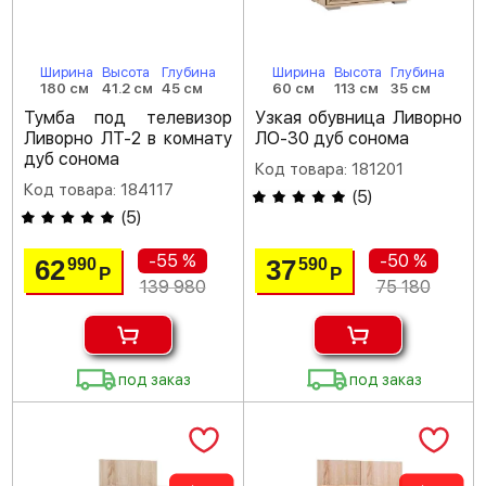
Ширина
Высота
Глубина
Ширина
Высота
Глубина
180 см
41.2 см
45 см
60 см
113 см
35 см
Тумба под телевизор
Узкая обувница Ливорно
Ливорно ЛТ-2 в комнату
ЛО-30 дуб сонома
дуб сонома
Код товара: 181201
Код товара: 184117
(
5
)
(
5
)
-55 %
-50 %
62
37
990
590
Р
Р
139 980
75 180
под заказ
под заказ