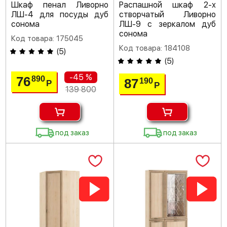
Шкаф пенал Ливорно
Распашной шкаф 2-х
ЛШ-4 для посуды дуб
створчатый Ливорно
сонома
ЛШ-9 с зеркалом дуб
сонома
Код товара: 175045
Код товара: 184108
(
5
)
(
5
)
-45 %
76
890
87
190
Р
Р
139 800
под заказ
под заказ