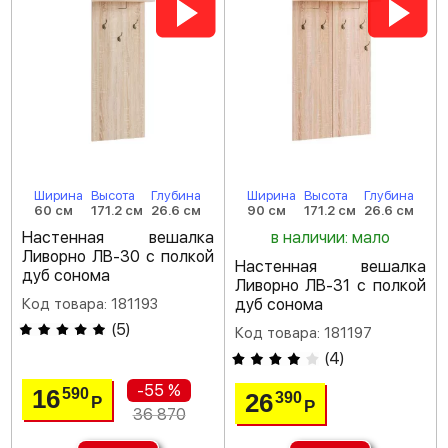
Ширина
Высота
Глубина
Ширина
Высота
Глубина
60 см
171.2 см
26.6 см
90 см
171.2 см
26.6 см
Настенная вешалка
в наличии: мало
Ливорно ЛВ-30 с полкой
Настенная вешалка
дуб сонома
Ливорно ЛВ-31 с полкой
Код товара: 181193
дуб сонома
(
5
)
Код товара: 181197
(
4
)
-55 %
16
590
26
390
Р
Р
36 870