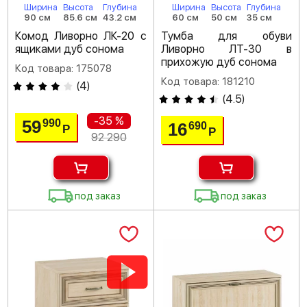
Ширина
Высота
Глубина
Ширина
Высота
Глубина
90 см
85.6 см
43.2 см
60 см
50 см
35 см
Комод Ливорно ЛК-20 с
Тумба для обуви
ящиками дуб сонома
Ливорно ЛТ-30 в
прихожую дуб сонома
Код товара: 175078
Код товара: 181210
(
4
)
(
4.5
)
-35 %
59
990
16
690
Р
Р
92 290
под заказ
под заказ