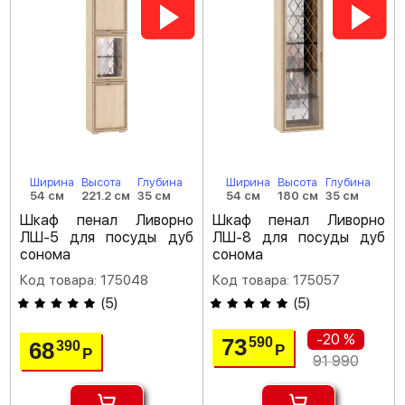
Ширина
Высота
Глубина
Ширина
Высота
Глубина
54 см
221.2 см
35 см
54 см
180 см
35 см
Шкаф пенал Ливорно
Шкаф пенал Ливорно
ЛШ-5 для посуды дуб
ЛШ-8 для посуды дуб
сонома
сонома
Код товара: 175048
Код товара: 175057
(
5
)
(
5
)
-20 %
73
590
68
390
Р
Р
91 990