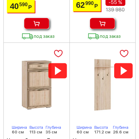
-55 %
62
990
40
590
Р
Р
139 980
под заказ
под заказ
Ширина
Высота
Глубина
Ширина
Высота
Глубина
60 см
113 см
35 см
60 см
171.2 см
26.6 см