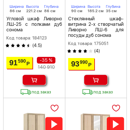
Ширина
Высота
Глубина
Ширина
Высота
Глубина
86 см
221.2 см
86 см
90 см
185.2 см
35 см
Угловой шкаф Ливорно
Стеклянный шкаф-
ЛШ-25 с полками дуб
витрина 2-х створчатый
сонома
Ливорно ЛШ-6 для
посуды дуб сонома
Код товара: 184123
Код товара: 175051
(
4.5
)
(
4
)
-35 %
91
590
93
990
Р
Р
140 910
под заказ
под заказ