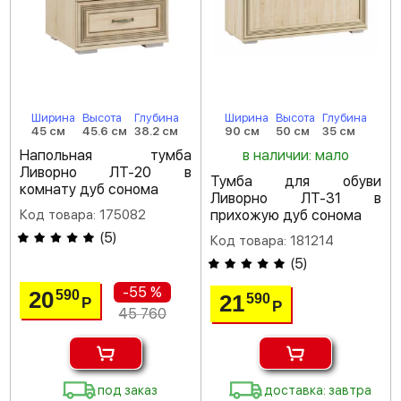
Ширина
Высота
Глубина
Ширина
Высота
Глубина
45 см
45.6 см
38.2 см
90 см
50 см
35 см
Напольная тумба
в наличии: мало
Ливорно ЛТ-20 в
Тумба для обуви
комнату дуб сонома
Ливорно ЛТ-31 в
Код товара: 175082
прихожую дуб сонома
(
5
)
Код товара: 181214
(
5
)
-55 %
20
590
21
590
Р
Р
45 760
под заказ
доставка: завтра