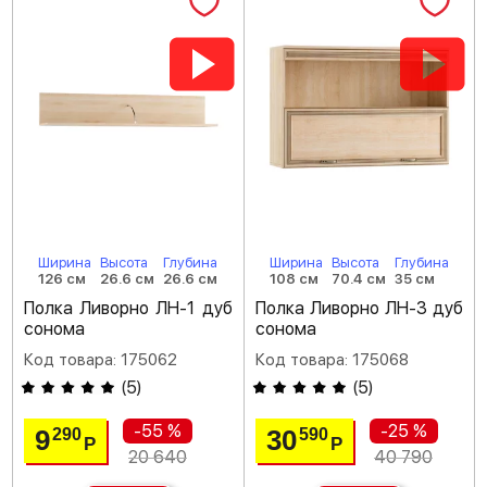
Ширина
Высота
Глубина
Ширина
Высота
Глубина
126 см
26.6 см
26.6 см
108 см
70.4 см
35 см
Полка Ливорно ЛН-1 дуб
Полка Ливорно ЛН-3 дуб
сонома
сонома
Код товара: 175062
Код товара: 175068
(
5
)
(
5
)
-55 %
-25 %
9
30
290
590
Р
Р
20 640
40 790