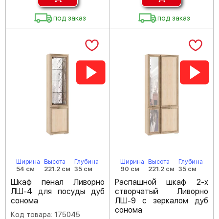
под заказ
под заказ
Ширина
Высота
Глубина
Ширина
Высота
Глубина
54 см
221.2 см
35 см
90 см
221.2 см
35 см
Шкаф пенал Ливорно
Распашной шкаф 2-х
ЛШ-4 для посуды дуб
створчатый Ливорно
сонома
ЛШ-9 с зеркалом дуб
сонома
Код товара: 175045