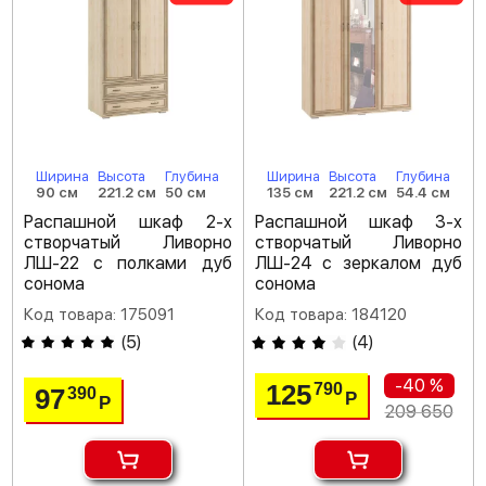
Ширина
Высота
Глубина
Ширина
Высота
Глубина
90 см
221.2 см
50 см
135 см
221.2 см
54.4 см
Распашной шкаф 2-х
Распашной шкаф 3-х
створчатый Ливорно
створчатый Ливорно
ЛШ-22 с полками дуб
ЛШ-24 с зеркалом дуб
сонома
сонома
Код товара: 175091
Код товара: 184120
(
5
)
(
4
)
-40 %
125
790
97
390
Р
Р
209 650