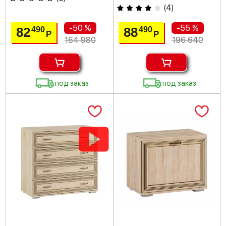
(
4
)
-50 %
-55 %
82
88
490
490
Р
Р
164 980
196 640
под заказ
под заказ