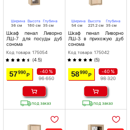
Ширина
Высота
Глубина
Ширина
Высота
Глубина
36 см
180 см
35 см
54 см
221.2 см
35 см
Шкаф пенал Ливорно
Шкаф пенал Ливорно
ЛШ-7 для посуды дуб
ЛШ-3 в прихожую дуб
сонома
сонома
Код товара: 175054
Код товара: 175042
(
4.5
)
(
5
)
-40 %
-40 %
57
58
990
990
Р
Р
96 650
98 320
под заказ
под заказ