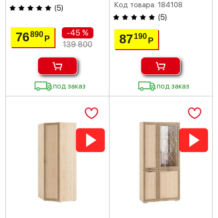
Код товара: 184108
(
5
)
(
5
)
-45 %
76
890
87
190
Р
Р
139 800
под заказ
под заказ