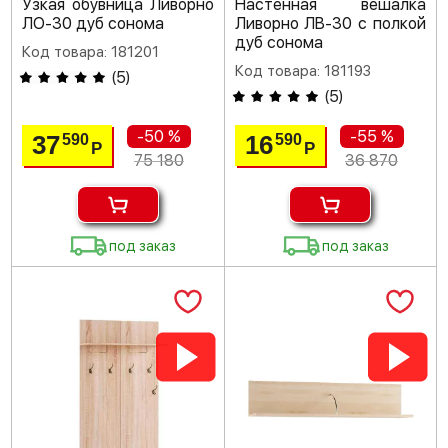
Узкая обувница Ливорно
Настенная вешалка
ЛО-30 дуб сонома
Ливорно ЛВ-30 с полкой
дуб сонома
Код товара: 181201
Код товара: 181193
(
5
)
(
5
)
-50 %
-55 %
37
16
590
590
Р
Р
75 180
36 870
под заказ
под заказ