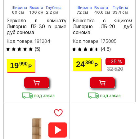
Ширина
Высота
Глубина
Ширина
Высота
Глубина
60 см
108 см
2.2 см
72 см
40.6 см
33.4 см
Зеркало в комнату
Банкетка с ящиком
Ливорно ЛЗ-30 в раме
Ливорно ЛБ-20 дуб
дуб сонома
сонома
Код товара: 181204
Код товара: 175085
(
5
)
(
4.5
)
-25 %
24
390
19
990
Р
Р
32 520
под заказ
под заказ