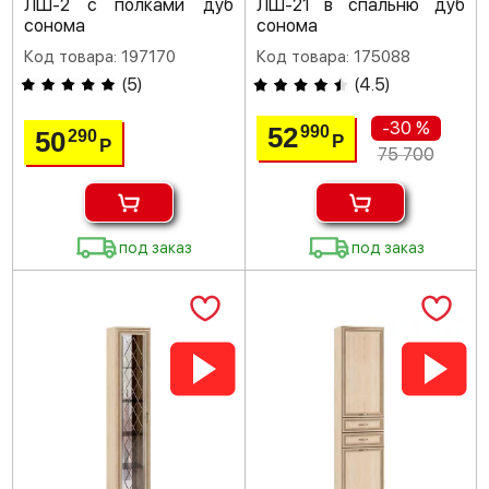
ЛШ-2 с полками дуб
ЛШ-21 в спальню дуб
сонома
сонома
Код товара: 197170
Код товара: 175088
(
5
)
(
4.5
)
-30 %
52
990
50
290
Р
Р
75 700
под заказ
под заказ