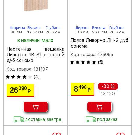
Ширина
Высота
Глубина
Ширина
Высота
Глубина
90 см
171.2 см
26.6 см
108 см
26.6 см
26.6 см
в наличии: мало
Полка Ливорно ЛН-2 дуб
сонома
Настенная вешалка
Ливорно ЛВ-31 с полкой
Код товара: 175065
дуб сонома
(
5
)
Код товара: 181197
(
4
)
-30 %
8
490
26
390
Р
Р
12 130
доставка: завтра
под заказ