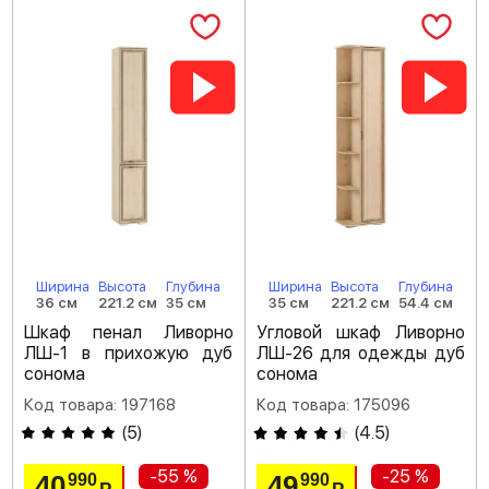
Ширина
Высота
Глубина
Ширина
Высота
Глубина
36 см
221.2 см
35 см
35 см
221.2 см
54.4 см
Шкаф пенал Ливорно
Угловой шкаф Ливорно
ЛШ-1 в прихожую дуб
ЛШ-26 для одежды дуб
сонома
сонома
Код товара: 197168
Код товара: 175096
(
5
)
(
4.5
)
-55 %
-25 %
40
49
990
990