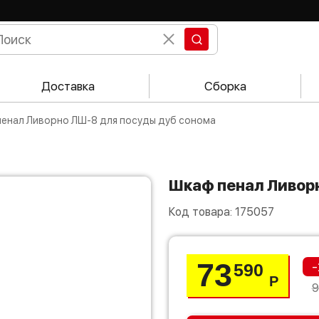
Доставка
Сборка
 пенал Ливорно ЛШ-8 для посуды дуб сонома
Шкаф пенал Ливо
Код товара:
175057
73
-
590
Р
9