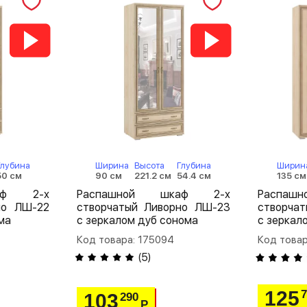
Глубина
Ширина
Высота
Глубина
Ширин
50 см
90 см
221.2 см
54.4 см
135 см
аф 2-х
Распашной шкаф 2-х
Распа
но ЛШ-22
створчатый Ливорно ЛШ-23
створча
ма
с зеркалом дуб сонома
с зеркал
Код товара: 175094
Код товар
(
5
)
125
103
290
Р