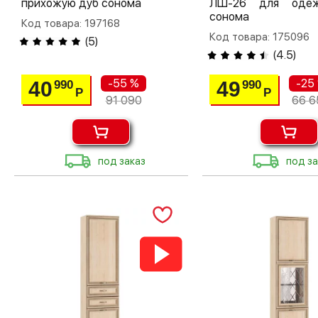
прихожую дуб сонома
ЛШ-26 для оде
сонома
Код товара: 197168
Код товара: 175096
(
5
)
(
4.5
)
-55 %
-25
40
49
990
990
Р
Р
91 090
66 6
под заказ
под за