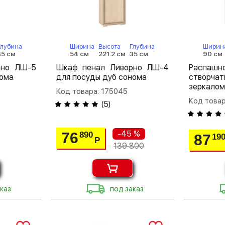
Глубина
Ширина
Высота
Глубина
Ширин
35 см
54 см
221.2 см
35 см
90 см
рно ЛШ-5
Шкаф пенал Ливорно ЛШ-4
Распа
нома
для посуды дуб сонома
створча
зеркалом
Код товара: 175045
Код товар
(
5
)
-45 %
76
890
87
19
Р
139 800
каз
под заказ