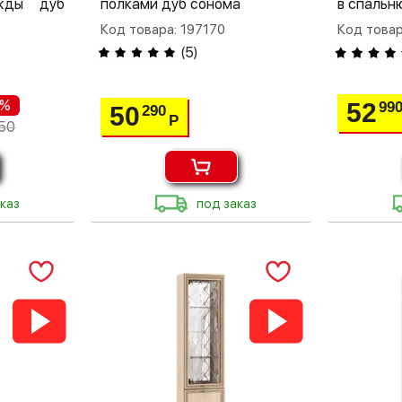
жды дуб
полками дуб сонома
в спальн
Код товара: 197170
Код товар
(
5
)
 %
52
99
50
290
Р
50
каз
под заказ