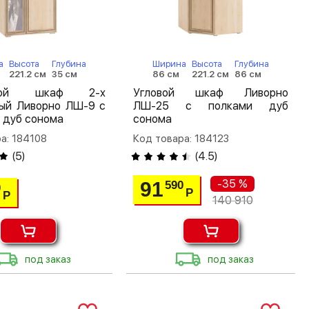
а
Высота
Глубина
Ширина
Высота
Глубина
221.2 см
35 см
86 см
221.2 см
86 см
шной шкаф 2-х
Угловой шкаф Ливорно
тый Ливорно ЛШ-9 с
ЛШ-25 с полками дуб
 дуб сонома
сонома
а: 184108
Код товара: 184123
(
5
)
(
4.5
)
-35 %
91
590
0
Р
Р
140 910
под заказ
под заказ