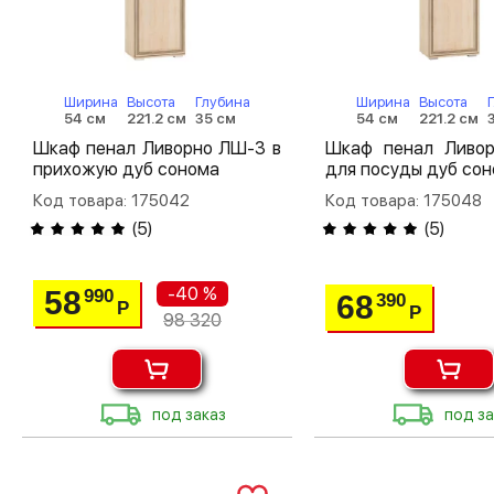
Ширина
Высота
Глубина
Ширина
Высота
54 см
221.2 см
35 см
54 см
221.2 см
Шкаф пенал Ливорно ЛШ-3 в
Шкаф пенал Ливо
прихожую дуб сонома
для посуды дуб со
Код товара: 175042
Код товара: 175048
(
5
)
(
5
)
-40 %
58
990
68
390
Р
Р
98 320
под заказ
под за