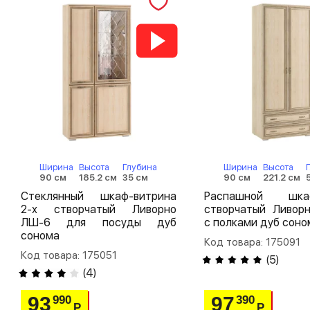
Ширина
Высота
Глубина
Ширина
Высота
90 см
185.2 см
35 см
90 см
221.2 см
Стеклянный шкаф-витрина
Распашной шк
2-х створчатый Ливорно
створчатый Ливор
ЛШ-6 для посуды дуб
с полками дуб соно
сонома
Код товара: 175091
Код товара: 175051
(
5
)
(
4
)
93
97
990
390
Р
Р