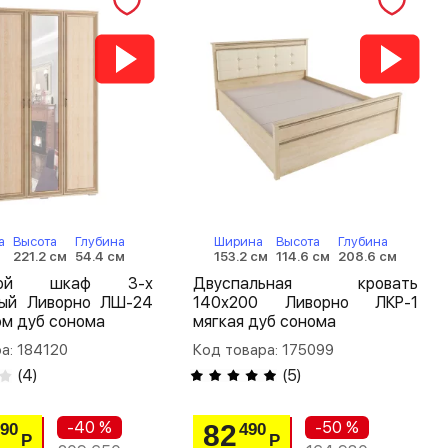
а
Высота
Глубина
Ширина
Высота
Глубина
221.2 см
54.4 см
153.2 см
114.6 см
208.6 см
шной шкаф 3-х
Двуспальная кровать
тый Ливорно ЛШ-24
140х200 Ливорно ЛКР-1
ом дуб сонома
мягкая дуб сонома
а: 184120
Код товара: 175099
(
4
)
(
5
)
-40 %
-50 %
82
790
490
Р
Р