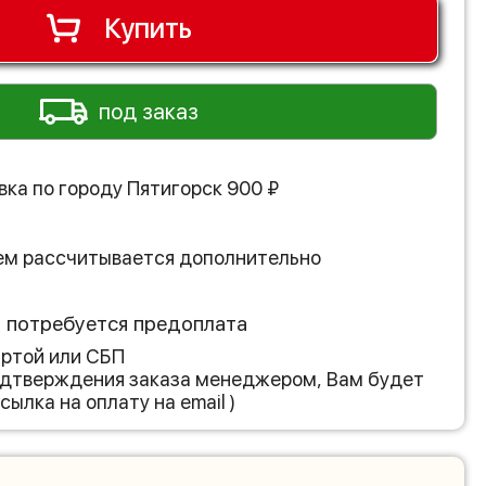
Купить
под заказ
вка по городу
Пятигорск
900
₽
ем рассчитывается дополнительно
з потребуется предоплата
артой или СБП
подтверждения заказа менеджером, Вам будет
сылка на оплату на email )