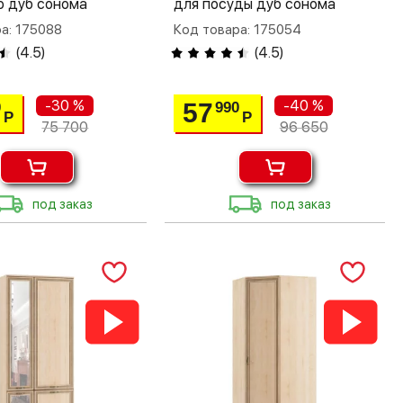
ю дуб сонома
для посуды дуб сонома
а: 175088
Код товара: 175054
(
4.5
)
(
4.5
)
-30 %
-40 %
57
0
990
Р
Р
75 700
96 650
под заказ
под заказ