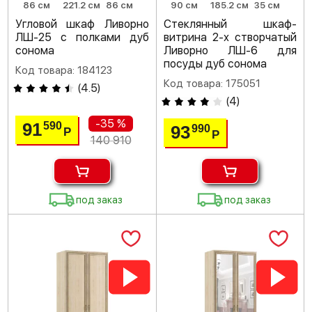
86 см
221.2 см
86 см
90 см
185.2 см
35 см
Угловой шкаф Ливорно
Стеклянный шкаф-
ЛШ-25 с полками дуб
витрина 2-х створчатый
сонома
Ливорно ЛШ-6 для
посуды дуб сонома
Код товара: 184123
Код товара: 175051
(
4.5
)
(
4
)
-35 %
91
590
93
990
Р
Р
140 910
под заказ
под заказ