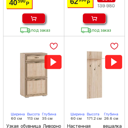
62
40
590
Р
Р
139 980
под заказ
под заказ
Ширина
Высота
Глубина
Ширина
Высота
Глубина
60 см
113 см
35 см
60 см
171.2 см
26.6 см
Узкая обувница Ливорно
Настенная вешалка