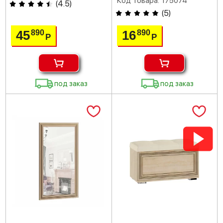
Код товара: 175074
(
4.5
)
(
5
)
45
16
890
890
Р
Р
под заказ
под заказ