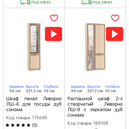
под заказ
под заказ
Ширина
Высота
Глубина
Ширина
Высота
Глубина
54 см
221.2 см
35 см
90 см
221.2 см
35 см
Шкаф пенал Ливорно
Распашной шкаф 2-х
ЛШ-4 для посуды дуб
створчатый Ливорно
сонома
ЛШ-9 с зеркалом дуб
сонома
Код товара: 175045
Код товара: 184108
(
5
)