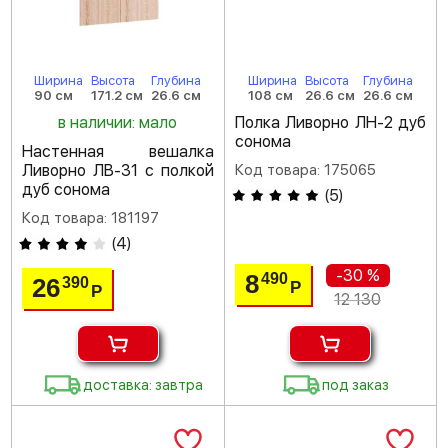
Ширина
Высота
Глубина
Ширина
Высота
Глубина
90 см
171.2 см
26.6 см
108 см
26.6 см
26.6 см
в наличии: мало
Полка Ливорно ЛН-2 дуб
сонома
Настенная вешалка
Ливорно ЛВ-31 с полкой
Код товара: 175065
дуб сонома
(
5
)
Код товара: 181197
(
4
)
-30 %
8
490
26
390
Р
Р
12 130
доставка: завтра
под заказ