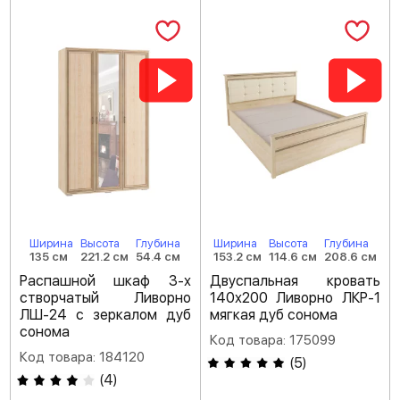
Ширина
Высота
Глубина
Ширина
Высота
Глубина
135 см
221.2 см
54.4 см
153.2 см
114.6 см
208.6 см
Распашной шкаф 3-х
Двуспальная кровать
створчатый Ливорно
140х200 Ливорно ЛКР-1
ЛШ-24 с зеркалом дуб
мягкая дуб сонома
сонома
Код товара: 175099
Код товара: 184120
(
5
)
(
4
)