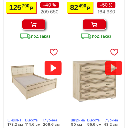
-40 %
-50 %
125
82
790
490
Р
Р
209 650
164 980
под заказ
под заказ
Ширина
Высота
Глубина
Ширина
Высота
Глубина
173.2 см
114.6 см
208.6 см
90 см
85.6 см
43.2 см