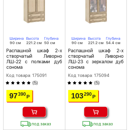
Ширина
Высота
Глубина
Ширина
Высота
Глубина
90 см
221.2 см
50 см
90 см
221.2 см
54.4 см
Распашной шкаф 2-х
Распашной шкаф 2-х
створчатый Ливорно
створчатый Ливорно
ЛШ-22 с полками дуб
ЛШ-23 с зеркалом дуб
сонома
сонома
Код товара: 175091
Код товара: 175094
(
5
)
(
5
)
97
103
390
290
Р
Р
под заказ
под заказ