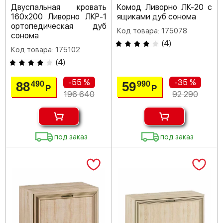
Двуспальная кровать
Комод Ливорно ЛК-20 с
160х200 Ливорно ЛКР-1
ящиками дуб сонома
ортопедическая дуб
Код товара: 175078
сонома
(
4
)
Код товара: 175102
(
4
)
-55 %
-35 %
88
59
490
990
Р
Р
196 640
92 290
под заказ
под заказ