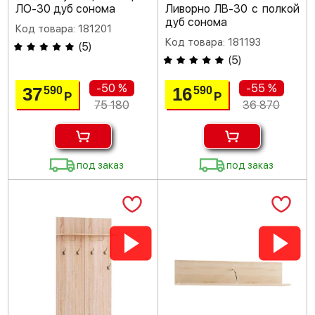
ЛО-30 дуб сонома
Ливорно ЛВ-30 с полкой
дуб сонома
Код товара: 181201
Код товара: 181193
(
5
)
(
5
)
-50 %
-55 %
37
16
590
590
Р
Р
75 180
36 870
под заказ
под заказ