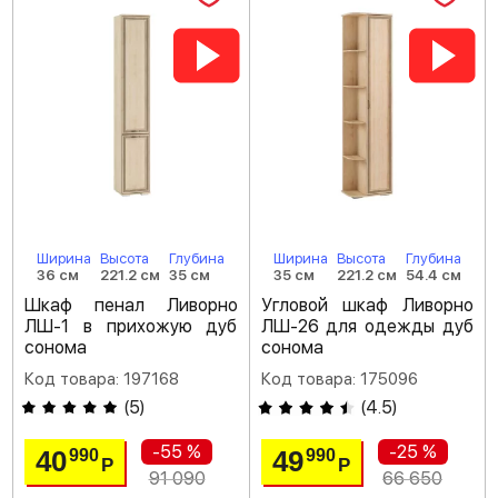
Ширина
Высота
Глубина
Ширина
Высота
Глубина
36 см
221.2 см
35 см
35 см
221.2 см
54.4 см
Шкаф пенал Ливорно
Угловой шкаф Ливорно
ЛШ-1 в прихожую дуб
ЛШ-26 для одежды дуб
сонома
сонома
Код товара: 197168
Код товара: 175096
(
5
)
(
4.5
)
-55 %
-25 %
40
49
990
990
Р
Р
91 090
66 650