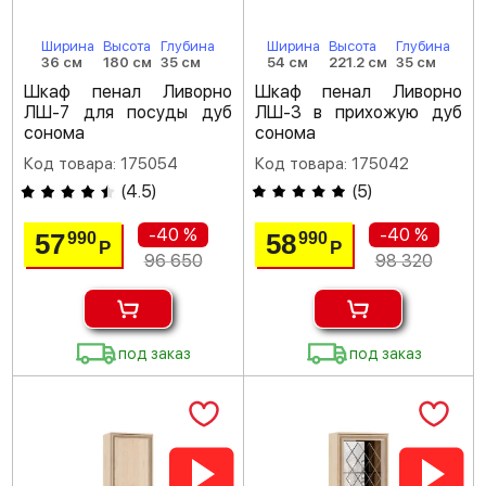
Ширина
Высота
Глубина
Ширина
Высота
Глубина
36 см
180 см
35 см
54 см
221.2 см
35 см
Шкаф пенал Ливорно
Шкаф пенал Ливорно
ЛШ-7 для посуды дуб
ЛШ-3 в прихожую дуб
сонома
сонома
Код товара: 175054
Код товара: 175042
(
4.5
)
(
5
)
-40 %
-40 %
57
58
990
990
Р
Р
96 650
98 320
под заказ
под заказ