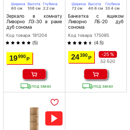
Ширина
Высота
Глубина
Ширина
Высота
Глубина
60 см
108 см
2.2 см
72 см
40.6 см
33.4 см
Зеркало в комнату
Банкетка с ящиком
Ливорно ЛЗ-30 в раме
Ливорно ЛБ-20 дуб
дуб сонома
сонома
Код товара: 181204
Код товара: 175085
(
5
)
(
4.5
)
-25 %
24
390
19
990
Р
Р
32 520
под заказ
под заказ