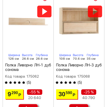
Ширина
Высота
Глубина
Ширина
Высота
Глубина
126 см
26.6 см
26.6 см
108 см
70.4 см
35 см
Полка Ливорно ЛН-1 дуб
Полка Ливорно ЛН-3 дуб
сонома
сонома
Код товара: 175062
Код товара: 175068
(
5
)
(
5
)
-55 %
-25 %
9
30
290
590
Р
Р
20 640
40 790