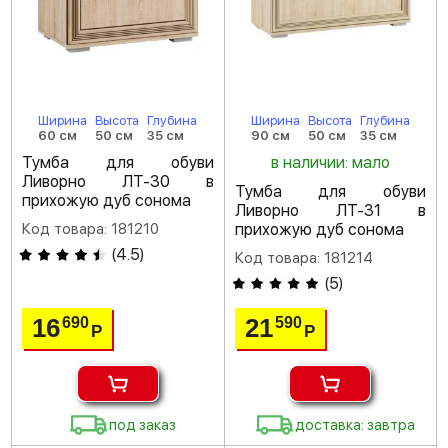
Ширина
Высота
Глубина
Ширина
Высота
Глубина
60 см
50 см
35 см
90 см
50 см
35 см
Тумба для обуви
в наличии: мало
Ливорно ЛТ-30 в
Тумба для обуви
прихожую дуб сонома
Ливорно ЛТ-31 в
Код товара: 181210
прихожую дуб сонома
(
4.5
)
Код товара: 181214
(
5
)
16
21
690
590
Р
Р
под заказ
доставка: завтра