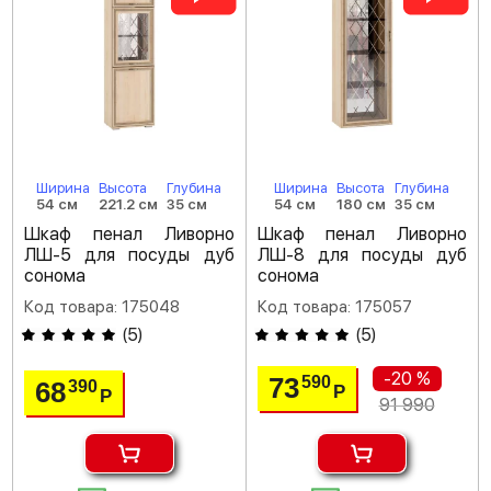
Ширина
Высота
Глубина
Ширина
Высота
Глубина
54 см
221.2 см
35 см
54 см
180 см
35 см
Шкаф пенал Ливорно
Шкаф пенал Ливорно
ЛШ-5 для посуды дуб
ЛШ-8 для посуды дуб
сонома
сонома
Код товара: 175048
Код товара: 175057
(
5
)
(
5
)
-20 %
73
590
68
390
Р
Р
91 990