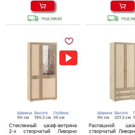
под заказ
под за
Ширина
Высота
Глубина
Ширина
Высота
90 см
185.2 см
35 см
90 см
221.2 см
Стеклянный шкаф-витрина
Распашной шк
2-х створчатый Ливорно
створчатый Ливор