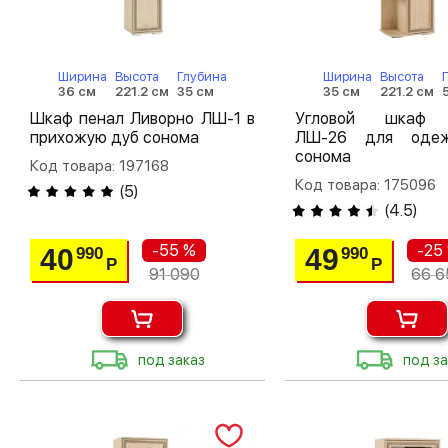
Ширина
Высота
Глубина
Ширина
Высота
36 см
221.2 см
35 см
35 см
221.2 см
Шкаф пенал Ливорно ЛШ-1 в
Угловой шкаф 
прихожую дуб сонома
ЛШ-26 для оде
сонома
Код товара: 197168
Код товара: 175096
(
5
)
(
4.5
)
-55 %
-25
40
49
990
990
Р
Р
91 090
66 6
под заказ
под за