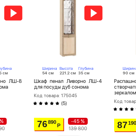
лубина
Ширина
Высота
Глубина
Ширин
5 см
54 см
221.2 см
35 см
90 см
рно ЛШ-8
Шкаф пенал Ливорно ЛШ-4
Распа
нома
для посуды дуб сонома
створча
зеркалом
Код товара: 175045
Код товар
(
5
)
 %
-45 %
76
890
87
19
Р
90
139 800