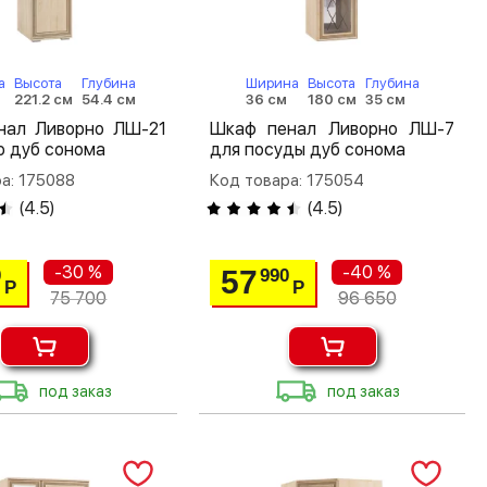
а
Высота
Глубина
Ширина
Высота
Глубина
221.2 см
54.4 см
36 см
180 см
35 см
нал Ливорно ЛШ-21
Шкаф пенал Ливорно ЛШ-7
ю дуб сонома
для посуды дуб сонома
а: 175088
Код товара: 175054
(
4.5
)
(
4.5
)
-30 %
-40 %
57
0
990
Р
Р
75 700
96 650
под заказ
под заказ