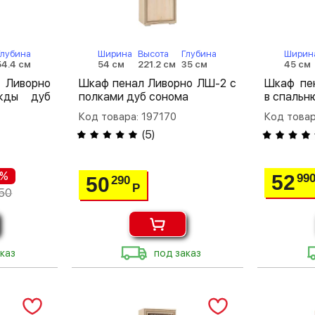
Глубина
Ширина
Высота
Глубина
Ширин
54.4 см
54 см
221.2 см
35 см
45 см
Ливорно
Шкаф пенал Ливорно ЛШ-2 с
Шкаф пе
жды дуб
полками дуб сонома
в спальн
Код товара: 197170
Код товар
(
5
)
 %
52
99
50
290
Р
50
каз
под заказ