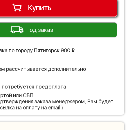
Купить
под заказ
вка по городу
Пятигорск
900
₽
ем рассчитывается дополнительно
з потребуется предоплата
артой или СБП
подтверждения заказа менеджером, Вам будет
сылка на оплату на email )