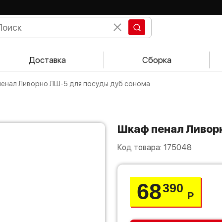
Доставка
Сборка
 пенал Ливорно ЛШ-5 для посуды дуб сонома
Шкаф пенал Ливо
Код товара:
175048
68
390
Р