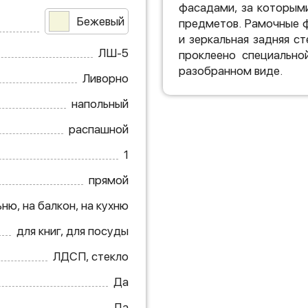
фасадами, за которым
Бежевый
предметов. Рамочные ф
и зеркальная задняя с
ЛШ-5
проклеено специально
разобранном виде.
Ливорно
напольный
распашной
1
прямой
ню, на балкон, на кухню
для книг, для посуды
ЛДСП, стекло
Да
Да