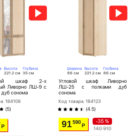
а
Высота
Глубина
Ширина
Высота
Глубина
221.2 см
35 см
86 см
221.2 см
86 см
шной шкаф 2-х
Угловой шкаф Ливорно
тый Ливорно ЛШ-9 с
ЛШ-25 с полками дуб
 дуб сонома
сонома
а: 184108
Код товара: 184123
(
5
)
(
4.5
)
-35 %
91
590
0
Р
Р
140 910