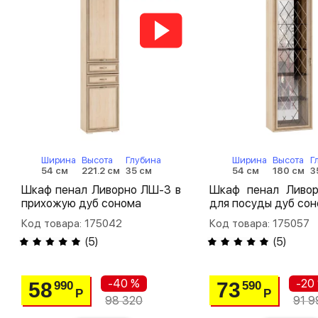
Ширина
Высота
Глубина
Ширина
Высота
Г
54 см
221.2 см
35 см
54 см
180 см
3
Шкаф пенал Ливорно ЛШ-3 в
Шкаф пенал Ливо
прихожую дуб сонома
для посуды дуб со
Код товара: 175042
Код товара: 175057
(
5
)
(
5
)
-40 %
-20
58
73
990
590
Р
Р
98 320
91 9