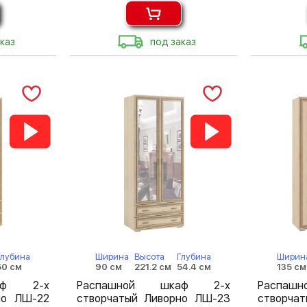
каз
под заказ
Глубина
Ширина
Высота
Глубина
Ширин
50 см
90 см
221.2 см
54.4 см
135 см
аф 2-х
Распашной шкаф 2-х
Распа
но ЛШ-22
створчатый Ливорно ЛШ-23
створча