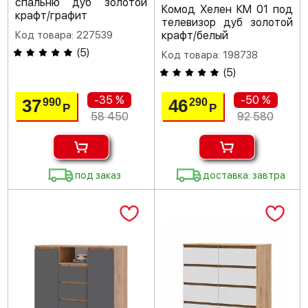
спальню дуб золотой
Комод Хелен КМ 01 под
крафт/графит
телевизор дуб золотой
Код товара: 227539
крафт/белый
(
5
)
Код товара: 198738
(
5
)
-35 %
-50 %
37
46
990
290
Р
Р
58 450
92 580
под заказ
доставка: завтра