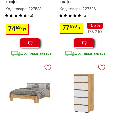
крафт
крафт
Код товара: 227533
Код товара: 227536
(
5
)
(
5
)
-55 %
77
990
74
690
Р
Р
173 310
доставка: завтра
доставка: завтра