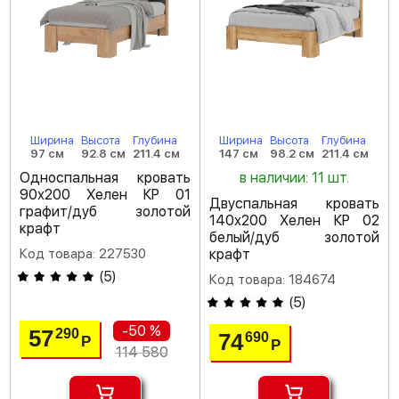
Ширина
Высота
Глубина
Ширина
Высота
Глубина
97 см
92.8 см
211.4 см
147 см
98.2 см
211.4 см
Односпальная кровать
в наличии: 11 шт.
90х200 Хелен КР 01
Двуспальная кровать
графит/дуб золотой
140х200 Хелен КР 02
крафт
белый/дуб золотой
Код товара: 227530
крафт
(
5
)
Код товара: 184674
(
5
)
-50 %
57
290
74
690
Р
Р
114 580