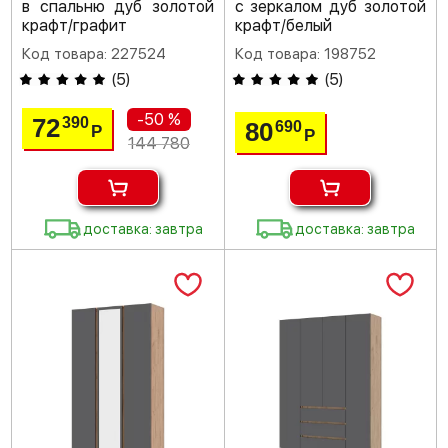
в спальню дуб золотой
с зеркалом дуб золотой
крафт/графит
крафт/белый
Код товара: 227524
Код товара: 198752
(
5
)
(
5
)
-50 %
72
390
80
690
Р
Р
144 780
доставка: завтра
доставка: завтра