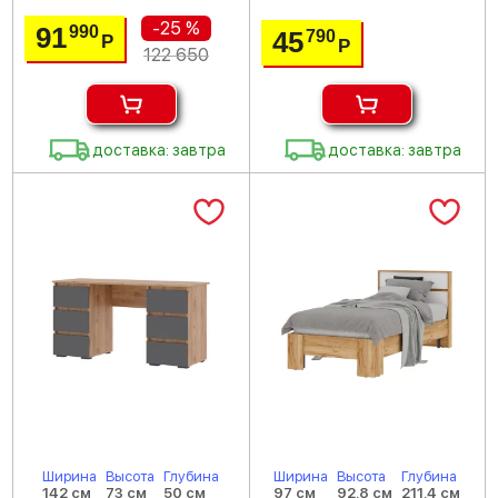
-25 %
91
990
45
790
Р
Р
122 650
доставка: завтра
доставка: завтра
Ширина
Высота
Глубина
Ширина
Высота
Глубина
142 см
73 см
50 см
97 см
92.8 см
211.4 см