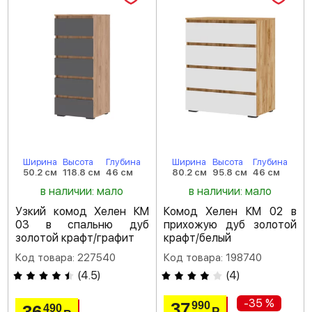
Ширина
Высота
Глубина
Ширина
Высота
Глубина
50.2 см
118.8 см
46 см
80.2 см
95.8 см
46 см
в наличии: мало
в наличии: мало
Узкий комод Хелен КМ
Комод Хелен КМ 02 в
03 в спальню дуб
прихожую дуб золотой
золотой крафт/графит
крафт/белый
Код товара: 227540
Код товара: 198740
(
4.5
)
(
4
)
-35 %
37
990
490
Р