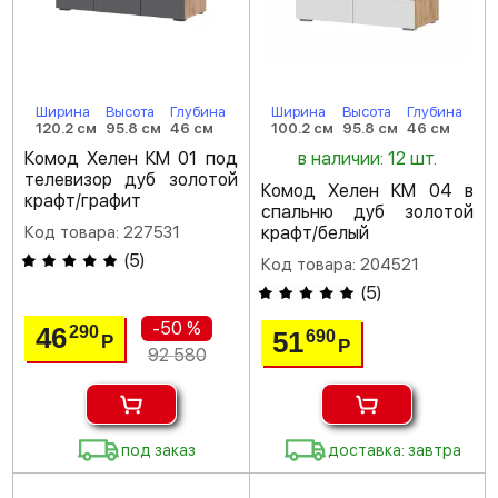
Ширина
Высота
Глубина
Ширина
Высота
Глубина
120.2 см
95.8 см
46 см
100.2 см
95.8 см
46 см
Комод Хелен КМ 01 под
в наличии: 12 шт.
телевизор дуб золотой
Комод Хелен КМ 04 в
крафт/графит
спальню дуб золотой
Код товара: 227531
крафт/белый
(
5
)
Код товара: 204521
(
5
)
-50 %
46
290
51
690
Р
Р
92 580
под заказ
доставка: завтра