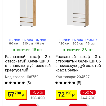
Ширина
Высота
Глубина
Ширина
Высота
Глубина
80 см
210 см
46 см
120 см
208 см
46 см
в наличии: 16 шт.
в наличии: 38 шт.
Распашной шкаф 2-х
Распашной шкаф 3-х
створчатый Хелен ШК 01
створчатый Хелен ШК 06
в спальню дуб золотой
в прихожую дуб золотой
крафт/белый
крафт/белый
Код товара: 198750
Код товара: 204527
(
5
)
(
5
)
-55 %
-50 %
57
72
790
390
Р
Р
128 420
144 780