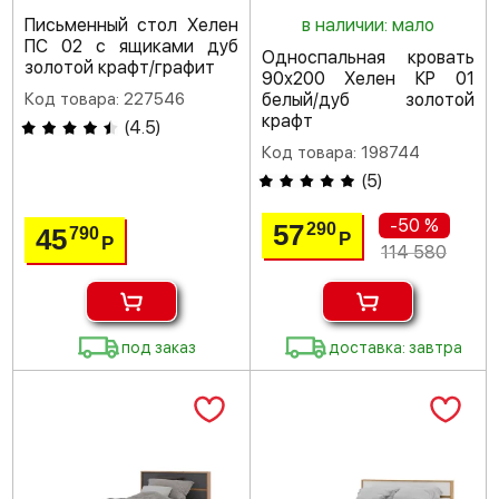
Письменный стол Хелен
в наличии: мало
ПС 02 с ящиками дуб
Односпальная кровать
золотой крафт/графит
90х200 Хелен КР 01
Код товара: 227546
белый/дуб золотой
крафт
(
4.5
)
Код товара: 198744
(
5
)
-50 %
57
290
45
790
Р
Р
114 580
под заказ
доставка: завтра