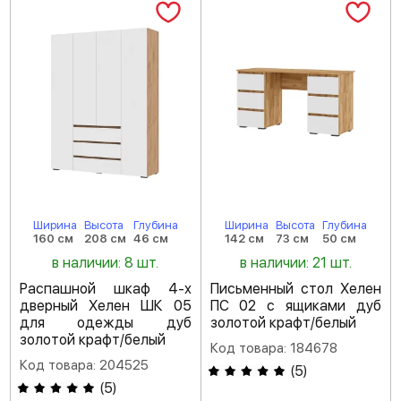
Ширина
Высота
Глубина
Ширина
Высота
Глубина
160 см
208 см
46 см
142 см
73 см
50 см
в наличии: 8 шт.
в наличии: 21 шт.
Распашной шкаф 4-х
Письменный стол Хелен
дверный Хелен ШК 05
ПС 02 с ящиками дуб
для одежды дуб
золотой крафт/белый
золотой крафт/белый
Код товара: 184678
Код товара: 204525
(
5
)
(
5
)