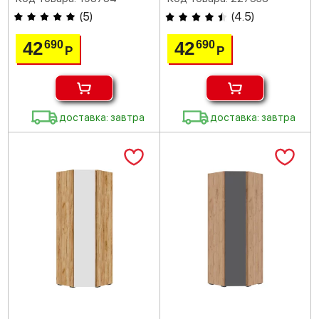
(
5
)
(
4.5
)
42
42
690
690
Р
Р
доставка: завтра
доставка: завтра