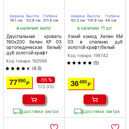
Ширина
Высота
Глубина
Ширина
Высота
Глубина
167 см
92.8 см
211.4 см
50.2 см
118.8 см
46 см
в наличии: мало
в наличии: 11 шт.
Двуспальная кровать
Узкий комод Хелен КМ
160х200 Хелен КР 03
03 в спальню дуб
ортопедическая белый/
золотой крафт/белый
дуб золотой крафт
Код товара: 198742
Код товара: 182568
(
5
)
(
4.5
)
-55 %
77
990
36
490
Р
Р
173 310
доставка: завтра
доставка: завтра