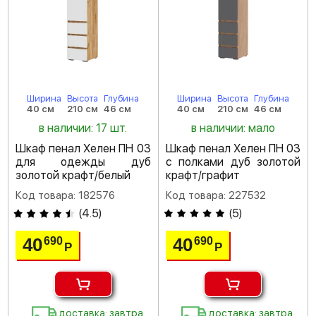
Ширина
Высота
Глубина
Ширина
Высота
Глубина
40 см
210 см
46 см
40 см
210 см
46 см
в наличии: 17 шт.
в наличии: мало
Шкаф пенал Хелен ПН 03
Шкаф пенал Хелен ПН 03
для одежды дуб
с полками дуб золотой
золотой крафт/белый
крафт/графит
Код товара: 182576
Код товара: 227532
(
4.5
)
(
5
)
40
40
690
690
Р
Р
доставка: завтра
доставка: завтра