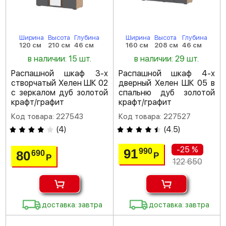
Ширина
Высота
Глубина
Ширина
Высота
Глубина
120 см
210 см
46 см
160 см
208 см
46 см
в наличии: 15 шт.
в наличии: 29 шт.
Распашной шкаф 3-х
Распашной шкаф 4-х
створчатый Хелен ШК 02
дверный Хелен ШК 05 в
с зеркалом дуб золотой
спальню дуб золотой
крафт/графит
крафт/графит
Код товара: 227543
Код товара: 227527
(
4
)
(
4.5
)
-25 %
91
990
80
690
Р
Р
122 650
доставка: завтра
доставка: завтра