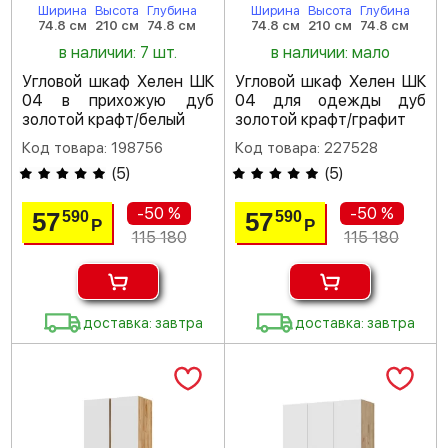
Ширина
Высота
Глубина
Ширина
Высота
Глубина
74.8 см
210 см
74.8 см
74.8 см
210 см
74.8 см
в наличии: 7 шт.
в наличии: мало
Угловой шкаф Хелен ШК
Угловой шкаф Хелен ШК
04 в прихожую дуб
04 для одежды дуб
золотой крафт/белый
золотой крафт/графит
Код товара: 198756
Код товара: 227528
(
5
)
(
5
)
-50 %
-50 %
57
57
590
590
Р
Р
115 180
115 180
доставка: завтра
доставка: завтра