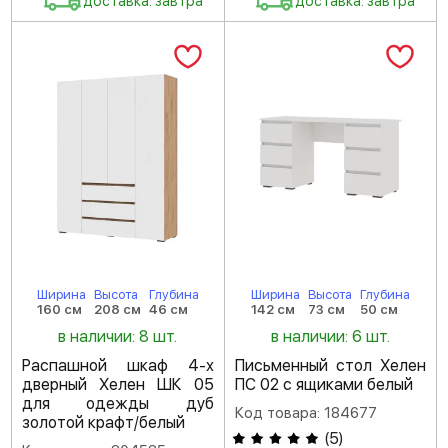
доставка: завтра
доставка: завтра
Ширина
Высота
Глубина
Ширина
Высота
Глубина
160 см
208 см
46 см
142 см
73 см
50 см
в наличии: 8 шт.
в наличии: 6 шт.
Распашной шкаф 4-х
Письменный стол Хелен
дверный Хелен ШК 05
ПС 02 с ящиками белый
для одежды дуб
Код товара: 184677
золотой крафт/белый
(
5
)