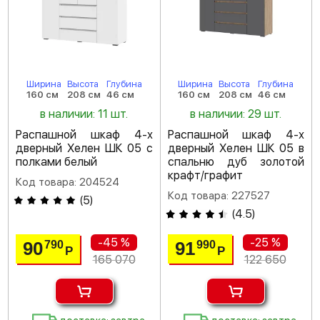
Ширина
Высота
Глубина
Ширина
Высота
Глубина
160 см
208 см
46 см
160 см
208 см
46 см
в наличии: 11 шт.
в наличии: 29 шт.
Распашной шкаф 4-х
Распашной шкаф 4-х
дверный Хелен ШК 05 с
дверный Хелен ШК 05 в
полками белый
спальню дуб золотой
крафт/графит
Код товара: 204524
Код товара: 227527
(
5
)
(
4.5
)
-45 %
-25 %
90
91
790
990
Р
Р
165 070
122 650