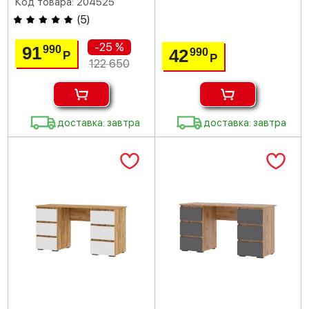
Код товара: 204525
(
5
)
-25 %
91
990
42
990
Р
Р
122 650
доставка: завтра
доставка: завтра