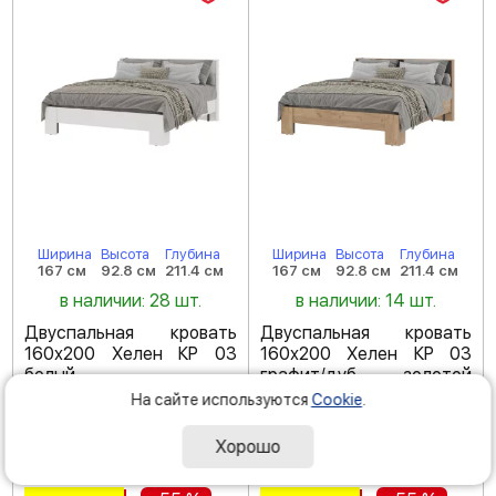
Ширина
Высота
Глубина
Ширина
Высота
Глубина
167 см
92.8 см
211.4 см
167 см
92.8 см
211.4 см
в наличии: 28 шт.
в наличии: 14 шт.
Двуспальная кровать
Двуспальная кровать
160х200 Хелен КР 03
160х200 Хелен КР 03
белый
графит/дуб золотой
крафт
На сайте используются
Cookie
.
Код товара: 184675
Код товара: 227536
(
5
)
Хорошо
(
5
)