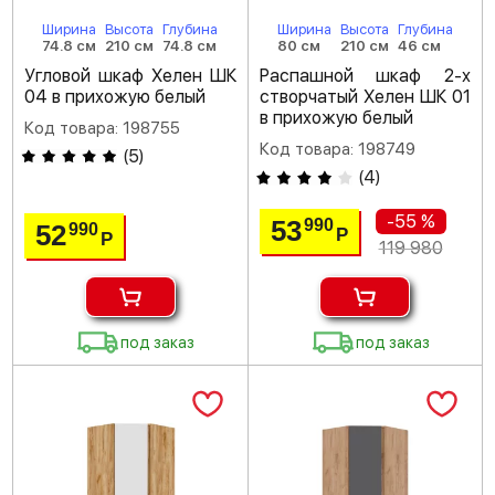
Ширина
Высота
Глубина
Ширина
Высота
Глубина
74.8 см
210 см
74.8 см
80 см
210 см
46 см
Угловой шкаф Хелен ШК
Распашной шкаф 2-х
04 в прихожую белый
створчатый Хелен ШК 01
в прихожую белый
Код товара: 198755
Код товара: 198749
(
5
)
(
4
)
-55 %
53
990
52
990
Р
Р
119 980
под заказ
под заказ