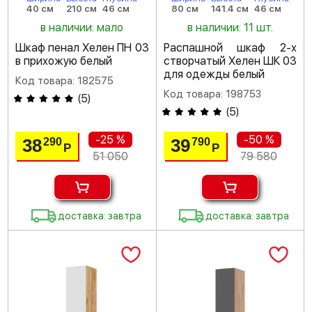
40 см
210 см
46 см
80 см
141.4 см
46 см
в наличии: мало
в наличии: 11 шт.
Шкаф пенал Хелен ПН 03
Распашной шкаф 2-х
в прихожую белый
створчатый Хелен ШК 03
для одежды белый
Код товара: 182575
Код товара: 198753
(
5
)
(
5
)
-25 %
-50 %
38
39
290
790
Р
Р
51 050
79 580
доставка: завтра
доставка: завтра