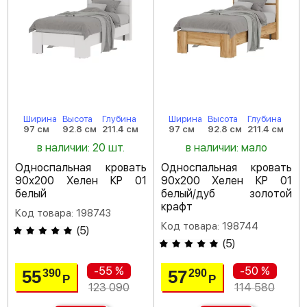
Ширина
Высота
Глубина
Ширина
Высота
Глубина
97 см
92.8 см
211.4 см
97 см
92.8 см
211.4 см
в наличии: 20 шт.
в наличии: мало
Односпальная кровать
Односпальная кровать
90х200 Хелен КР 01
90х200 Хелен КР 01
белый
белый/дуб золотой
крафт
Код товара: 198743
Код товара: 198744
(
5
)
(
5
)
-55 %
-50 %
55
57
390
290
Р
Р
123 090
114 580