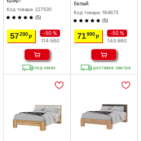
крафт
белый
Код товара: 227530
Код товара: 184673
(
5
)
(
5
)
-50 %
-50 %
57
71
290
990
Р
Р
114 580
143 980
под заказ
доставка: завтра