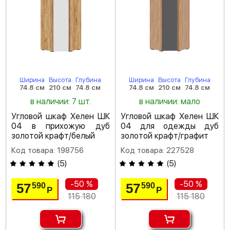
Ширина
Высота
Глубина
Ширина
Высота
Глубина
74.8 см
210 см
74.8 см
74.8 см
210 см
74.8 см
в наличии: 7 шт.
в наличии: мало
Угловой шкаф Хелен ШК
Угловой шкаф Хелен ШК
04 в прихожую дуб
04 для одежды дуб
золотой крафт/белый
золотой крафт/графит
Код товара: 198756
Код товара: 227528
(
5
)
(
5
)
-50 %
-50 %
57
57
590
590
Р
Р
115 180
115 180