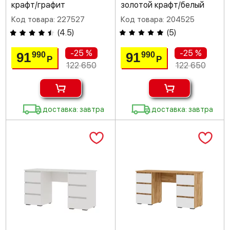
крафт/графит
золотой крафт/белый
Код товара: 227527
Код товара: 204525
(
4.5
)
(
5
)
-25 %
-25 %
91
91
990
990
Р
Р
122 650
122 650
доставка: завтра
доставка: завтра