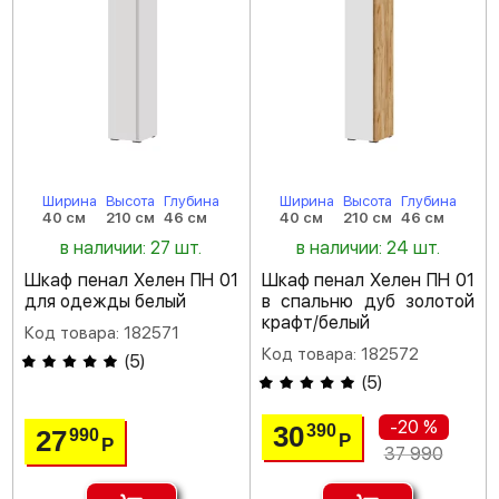
Ширина
Высота
Глубина
Ширина
Высота
Глубина
40 см
210 см
46 см
40 см
210 см
46 см
в наличии: 27 шт.
в наличии: 24 шт.
Шкаф пенал Хелен ПН 01
Шкаф пенал Хелен ПН 01
для одежды белый
в спальню дуб золотой
крафт/белый
Код товара: 182571
Код товара: 182572
(
5
)
(
5
)
-20 %
30
390
27
990
Р
Р
37 990