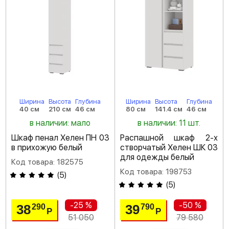
Ширина
Высота
Глубина
Ширина
Высота
Глубина
40 см
210 см
46 см
80 см
141.4 см
46 см
в наличии: мало
в наличии: 11 шт.
Шкаф пенал Хелен ПН 03
Распашной шкаф 2-х
в прихожую белый
створчатый Хелен ШК 03
для одежды белый
Код товара: 182575
Код товара: 198753
(
5
)
(
5
)
-25 %
-50 %
38
39
290
790
Р
Р
51 050
79 580