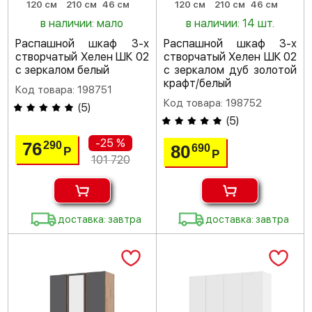
120 см
210 см
46 см
120 см
210 см
46 см
в наличии: мало
в наличии: 14 шт.
Распашной шкаф 3-х
Распашной шкаф 3-х
створчатый Хелен ШК 02
створчатый Хелен ШК 02
с зеркалом белый
с зеркалом дуб золотой
крафт/белый
Код товара: 198751
Код товара: 198752
(
5
)
(
5
)
-25 %
76
290
80
690
Р
Р
101 720
доставка: завтра
доставка: завтра