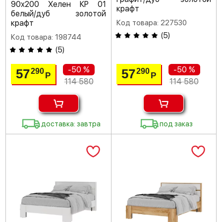
90х200 Хелен КР 01
крафт
белый/дуб золотой
крафт
Код товара: 227530
(
5
)
Код товара: 198744
(
5
)
-50 %
-50 %
57
57
290
290
Р
Р
114 580
114 580
доставка: завтра
под заказ