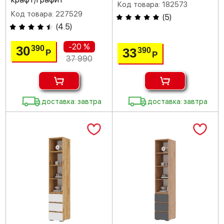
Код товара: 182573
Код товара: 227529
(
5
)
(
4.5
)
-20 %
30
390
33
390
Р
Р
37 990
доставка: завтра
доставка: завтра