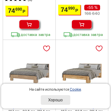
-55 %
74
990
74
690
Р
Р
166 640
доставка: завтра
доставка: завтра
На сайте используются
Cookie
.
Хорошо
Ширина
Высота
Глубина
Ширина
Высота
Глубина