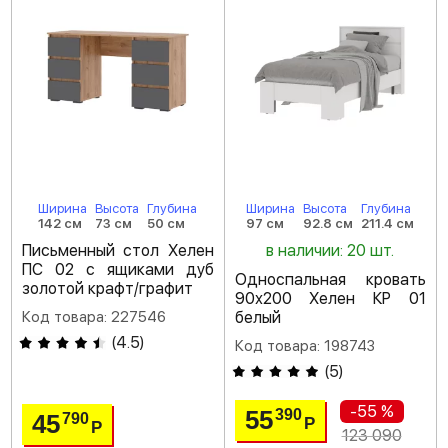
Ширина
Высота
Глубина
Ширина
Высота
Глубина
142 см
73 см
50 см
97 см
92.8 см
211.4 см
Письменный стол Хелен
в наличии: 20 шт.
ПС 02 с ящиками дуб
Односпальная кровать
золотой крафт/графит
90х200 Хелен КР 01
Код товара: 227546
белый
(
4.5
)
Код товара: 198743
(
5
)
-55 %
55
390
45
790
Р
Р
123 090