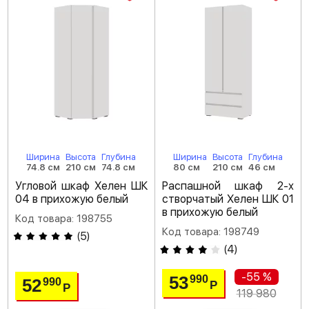
Ширина
Высота
Глубина
Ширина
Высота
Глубина
74.8 см
210 см
74.8 см
80 см
210 см
46 см
Угловой шкаф Хелен ШК
Распашной шкаф 2-х
04 в прихожую белый
створчатый Хелен ШК 01
в прихожую белый
Код товара: 198755
Код товара: 198749
(
5
)
(
4
)
-55 %
53
990
52
990
Р
Р
119 980