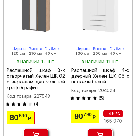
Ширина
Высота
Глубина
Ширина
Высота
Глубина
120 см
210 см
46 см
160 см
208 см
46 см
в наличии: 15 шт.
в наличии: 11 шт.
Распашной шкаф 3-х
Распашной шкаф 4-х
створчатый Хелен ШК 02
дверный Хелен ШК 05 с
с зеркалом дуб золотой
полками белый
крафт/графит
Код товара: 204524
Код товара: 227543
(
5
)
(
4
)
-45 %
90
790
80
690
Р
Р
165 070