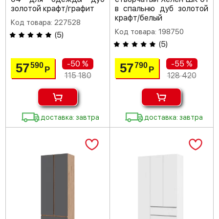
золотой крафт/графит
в спальню дуб золотой
крафт/белый
Код товара: 227528
Код товара: 198750
(
5
)
(
5
)
-50 %
-55 %
57
57
590
790
Р
Р
115 180
128 420
доставка: завтра
доставка: завтра