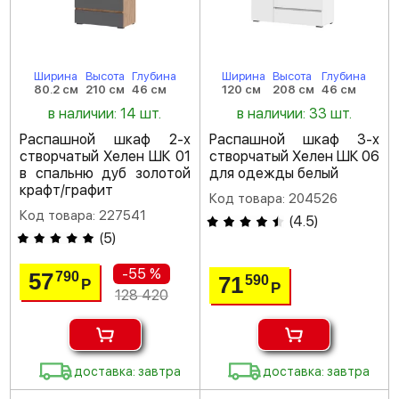
Ширина
Высота
Глубина
Ширина
Высота
Глубина
80.2 см
210 см
46 см
120 см
208 см
46 см
в наличии: 14 шт.
в наличии: 33 шт.
Распашной шкаф 2-х
Распашной шкаф 3-х
створчатый Хелен ШК 01
створчатый Хелен ШК 06
в спальню дуб золотой
для одежды белый
крафт/графит
Код товара: 204526
Код товара: 227541
(
4.5
)
(
5
)
-55 %
57
790
71
590
Р
Р
128 420
доставка: завтра
доставка: завтра