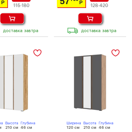
57
Р
Р
115 180
128 420
доставка: завтра
доставка: завтра
на
Высота
Глубина
Ширина
Высота
Глубина
м
210 см
46 см
120 см
210 см
46 см