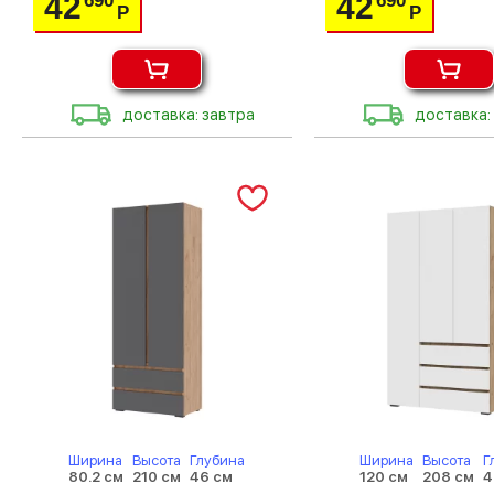
42
42
690
690
Р
Р
доставка: завтра
доставка:
Ширина
Высота
Глубина
Ширина
Высота
Г
80.2 см
210 см
46 см
120 см
208 см
4