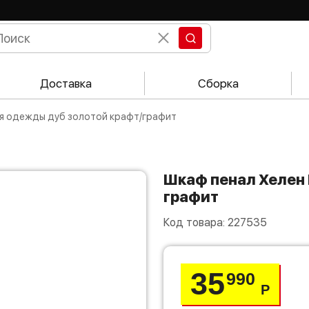
Доставка
Сборка
для одежды дуб золотой крафт/графит
Шкаф пенал Хелен ПН 02 для одежды дуб золотой крафт/
графит
Код товара:
227535
35
990
Р