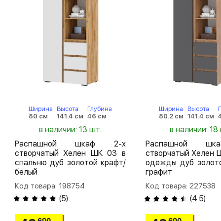
Ширина
Высота
Глубина
Ширина
Высота
80 см
141.4 см
46 см
80.2 см
141.4 см
в наличии: 13 шт.
в наличии: 18 
Распашной шкаф 2-х
Распашной шк
створчатый Хелен ШК 03 в
створчатый Хелен 
спальню дуб золотой крафт/
одежды дуб золото
белый
графит
Код товара: 198754
Код товара: 227538
(
5
)
(
4.5
)