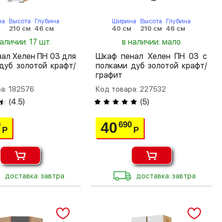
на
Высота
Глубина
Ширина
Высота
Глубина
м
210 см
46 см
40 см
210 см
46 см
наличии: 17 шт.
в наличии: мало
ал Хелен ПН 03 для
Шкаф пенал Хелен ПН 03 с
дуб золотой крафт/
полками дуб золотой крафт/
графит
а: 182576
Код товара: 227532
(
4.5
)
(
5
)
40
0
690
Р
Р
доставка: завтра
доставка: завтра