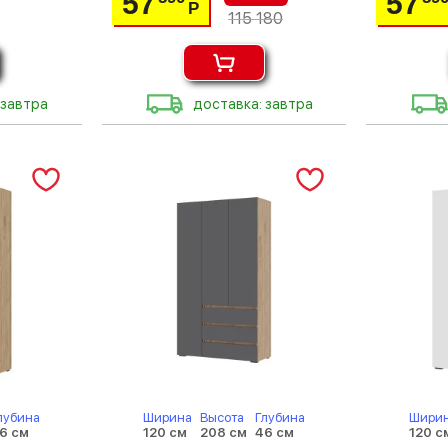
57
57
Р
115 180
 завтра
доставка: завтра
лубина
Ширина
Высота
Глубина
Шири
6 см
120 см
208 см
46 см
120 с