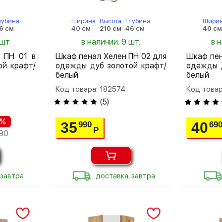
лубина
Ширина
Высота
Глубина
Шири
6 см
40 см
210 см
46 см
40 с
шт.
в наличии: 9 шт.
в 
 ПН 01 в
Шкаф пенал Хелен ПН 02 для
Шкаф пен
ой крафт/
одежды дуб золотой крафт/
одежды 
белый
белый
Код товара: 182574
Код товар
(
5
)
 %
35
40
990
69
Р
90
 завтра
доставка: завтра