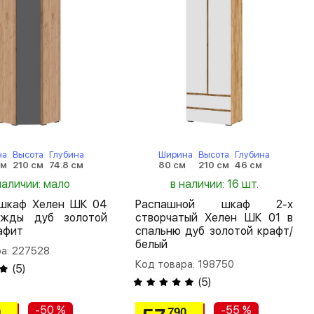
на
Высота
Глубина
Ширина
Высота
Глубина
см
210 см
74.8 см
80 см
210 см
46 см
наличии: мало
в наличии: 16 шт.
 шкаф Хелен ШК 04
Распашной шкаф 2-х
жды дуб золотой
створчатый Хелен ШК 01 в
афит
спальню дуб золотой крафт/
белый
а: 227528
Код товара: 198750
(
5
)
(
5
)
-50 %
-55 %
0
790