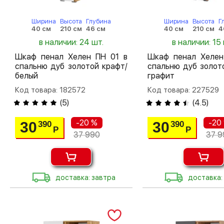
Ширина
Высота
Глубина
Ширина
Высота
Г
40 см
210 см
46 см
40 см
210 см
4
в наличии: 24 шт.
в наличии: 15 
Шкаф пенал Хелен ПН 01 в
Шкаф пенал Хелен
спальню дуб золотой крафт/
спальню дуб золот
белый
графит
Код товара: 182572
Код товара: 227529
(
5
)
(
4.5
)
-20 %
-20
30
30
390
390
Р
Р
37 990
37 9
доставка: завтра
доставка: