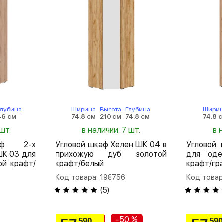
Глубина
Ширина
Высота
Глубина
Шири
46 см
74.8 см
210 см
74.8 см
74.8 
шт.
в наличии: 7 шт.
в 
аф 2-х
Угловой шкаф Хелен ШК 04 в
Угловой
ШК 03 для
прихожую дуб золотой
для оде
й крафт/
крафт/белый
крафт/гр
Код товара: 198756
Код товар
(
5
)
-50 %
590
59