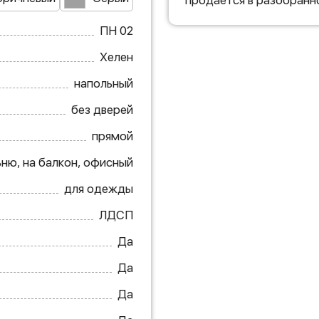
продается в разобранн
ПН 02
Хелен
напольный
без дверей
прямой
ьню, на балкон, офисный
для одежды
ЛДСП
Да
Да
Да