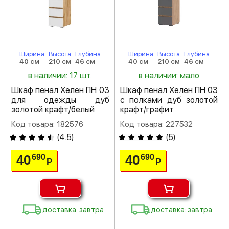
Ширина
Высота
Глубина
Ширина
Высота
Глубина
40 см
210 см
46 см
40 см
210 см
46 см
в наличии: 17 шт.
в наличии: мало
Шкаф пенал Хелен ПН 03
Шкаф пенал Хелен ПН 03
для одежды дуб
с полками дуб золотой
золотой крафт/белый
крафт/графит
Код товара: 182576
Код товара: 227532
(
4.5
)
(
5
)
40
40
690
690
Р
Р
доставка: завтра
доставка: завтра