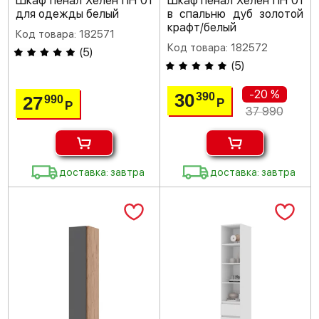
Шкаф пенал Хелен ПН 01
Шкаф пенал Хелен ПН 01
для одежды белый
в спальню дуб золотой
крафт/белый
Код товара: 182571
Код товара: 182572
(
5
)
(
5
)
-20 %
30
390
27
990
Р
Р
37 990
доставка: завтра
доставка: завтра