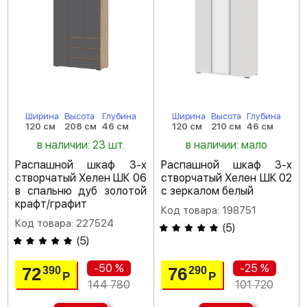
Ширина
Высота
Глубина
Ширина
Высота
Глубина
120 см
208 см
46 см
120 см
210 см
46 см
в наличии: 23 шт.
в наличии: мало
Распашной шкаф 3-х
Распашной шкаф 3-х
створчатый Хелен ШК 06
створчатый Хелен ШК 02
в спальню дуб золотой
с зеркалом белый
крафт/графит
Код товара: 198751
Код товара: 227524
(
5
)
(
5
)
-50 %
-25 %
72
76
390
290
Р
Р
144 780
101 720