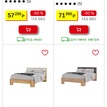
(
5
)
(
5
)
-50 %
-50 %
57
71
290
990
Р
Р
114 580
143 980
под заказ
доставка: завтра