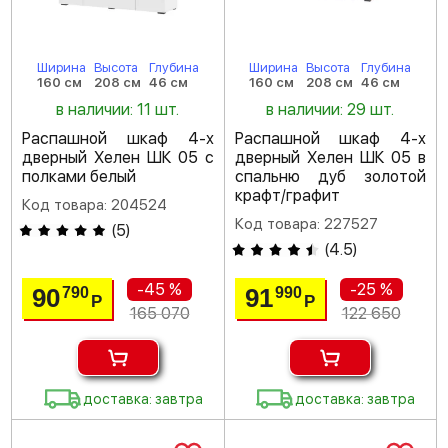
Ширина
Высота
Глубина
Ширина
Высота
Глубина
160 см
208 см
46 см
160 см
208 см
46 см
в наличии: 11 шт.
в наличии: 29 шт.
Распашной шкаф 4-х
Распашной шкаф 4-х
дверный Хелен ШК 05 с
дверный Хелен ШК 05 в
полками белый
спальню дуб золотой
крафт/графит
Код товара: 204524
Код товара: 227527
(
5
)
(
4.5
)
-45 %
-25 %
90
91
790
990
Р
Р
165 070
122 650
доставка: завтра
доставка: завтра