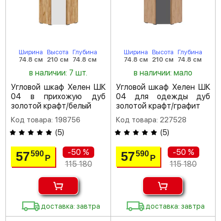
Ширина
Высота
Глубина
Ширина
Высота
Глубина
74.8 см
210 см
74.8 см
74.8 см
210 см
74.8 см
в наличии: 7 шт.
в наличии: мало
Угловой шкаф Хелен ШК
Угловой шкаф Хелен ШК
04 в прихожую дуб
04 для одежды дуб
золотой крафт/белый
золотой крафт/графит
Код товара: 198756
Код товара: 227528
(
5
)
(
5
)
-50 %
-50 %
57
57
590
590
Р
Р
115 180
115 180
доставка: завтра
доставка: завтра