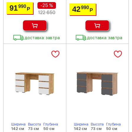
-25 %
91
990
42
990
Р
Р
122 650
доставка: завтра
доставка: завтра
Ширина
Высота
Глубина
Ширина
Высота
Глубина
142 см
73 см
50 см
142 см
73 см
50 см