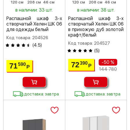
120 см
208 см
46 см
120 см
208 см
46 см
в наличии: 33 шт.
в наличии: 38 шт.
Распашной шкаф 3-х
Распашной шкаф 3-х
створчатый Хелен ШК 06
створчатый Хелен ШК 06
для одежды белый
в прихожую дуб золотой
крафт/белый
Код товара: 204526
Код товара: 204527
(
4.5
)
(
5
)
-50 %
72
390
71
590
Р
Р
144 780
доставка: завтра
доставка: завтра