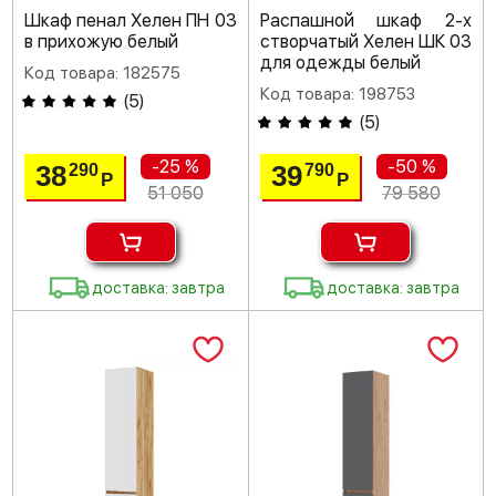
Шкаф пенал Хелен ПН 03
Распашной шкаф 2-х
в прихожую белый
створчатый Хелен ШК 03
для одежды белый
Код товара: 182575
Код товара: 198753
(
5
)
(
5
)
-25 %
-50 %
38
39
290
790
Р
Р
51 050
79 580
доставка: завтра
доставка: завтра