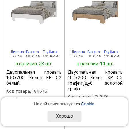
Ширина
Высота
Глубина
Ширина
Высота
Глубина
167 см
92.8 см
211.4 см
167 см
92.8 см
211.4 см
в наличии: 28 шт.
в наличии: 14 шт.
Двуспальная кровать
Двуспальная кровать
160х200 Хелен КР 03
160х200 Хелен КР 03
белый
графит/дуб золотой
крафт
Код товара: 184675
Код товара: 227536
(
5
)
(
5
)
На сайте используются
Cookie
.
-55 %
-55 %
Хорошо
74
77
990
990
Р
Р
166 640
173 310