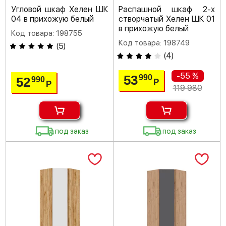
Угловой шкаф Хелен ШК
Распашной шкаф 2-х
04 в прихожую белый
створчатый Хелен ШК 01
в прихожую белый
Код товара: 198755
Код товара: 198749
(
5
)
(
4
)
-55 %
53
990
52
990
Р
Р
119 980
под заказ
под заказ