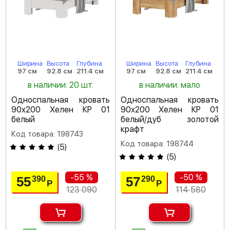
Ширина
Высота
Глубина
Ширина
Высота
Глубина
97 см
92.8 см
211.4 см
97 см
92.8 см
211.4 см
в наличии: 20 шт.
в наличии: мало
Односпальная кровать
Односпальная кровать
90х200 Хелен КР 01
90х200 Хелен КР 01
белый
белый/дуб золотой
крафт
Код товара: 198743
Код товара: 198744
(
5
)
(
5
)
-55 %
-50 %
55
57
390
290
Р
Р
123 090
114 580