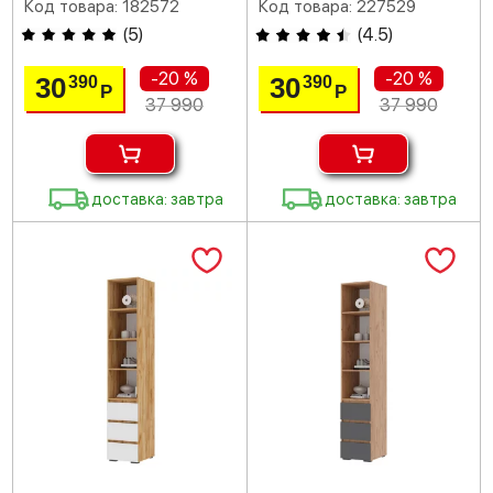
Код товара: 182572
Код товара: 227529
(
5
)
(
4.5
)
-20 %
-20 %
30
30
390
390
Р
Р
37 990
37 990
доставка: завтра
доставка: завтра