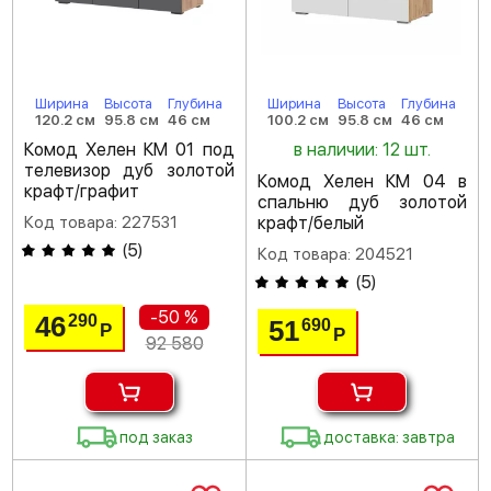
Ширина
Высота
Глубина
Ширина
Высота
Глубина
120.2 см
95.8 см
46 см
100.2 см
95.8 см
46 см
Комод Хелен КМ 01 под
в наличии: 12 шт.
телевизор дуб золотой
Комод Хелен КМ 04 в
крафт/графит
спальню дуб золотой
Код товара: 227531
крафт/белый
(
5
)
Код товара: 204521
(
5
)
-50 %
46
290
51
690
Р
Р
92 580
под заказ
доставка: завтра