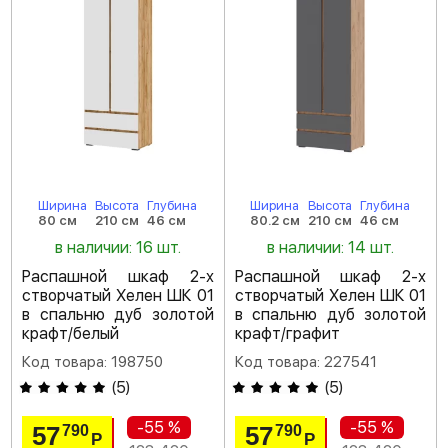
Ширина
Высота
Глубина
Ширина
Высота
Глубина
80 см
210 см
46 см
80.2 см
210 см
46 см
в наличии: 16 шт.
в наличии: 14 шт.
Распашной шкаф 2-х
Распашной шкаф 2-х
створчатый Хелен ШК 01
створчатый Хелен ШК 01
в спальню дуб золотой
в спальню дуб золотой
крафт/белый
крафт/графит
Код товара: 198750
Код товара: 227541
(
5
)
(
5
)
-55 %
-55 %
57
57
790
790
Р
Р