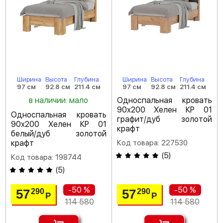
Ширина
Высота
Глубина
Ширина
Высота
Глубина
97 см
92.8 см
211.4 см
97 см
92.8 см
211.4 см
в наличии: мало
Односпальная кровать
90х200 Хелен КР 01
Односпальная кровать
графит/дуб золотой
90х200 Хелен КР 01
крафт
белый/дуб золотой
крафт
Код товара: 227530
(
5
)
Код товара: 198744
(
5
)
-50 %
-50 %
57
57
290
290
Р
Р
114 580
114 580