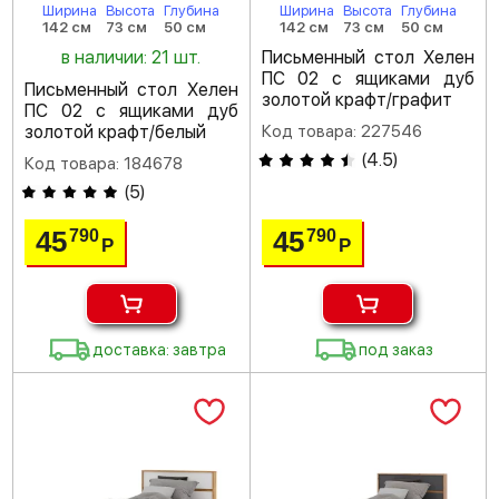
Ширина
Высота
Глубина
Ширина
Высота
Глубина
142 см
73 см
50 см
142 см
73 см
50 см
в наличии: 21 шт.
Письменный стол Хелен
ПС 02 с ящиками дуб
Письменный стол Хелен
золотой крафт/графит
ПС 02 с ящиками дуб
золотой крафт/белый
Код товара: 227546
(
4.5
)
Код товара: 184678
(
5
)
45
45
790
790
Р
Р
доставка: завтра
под заказ