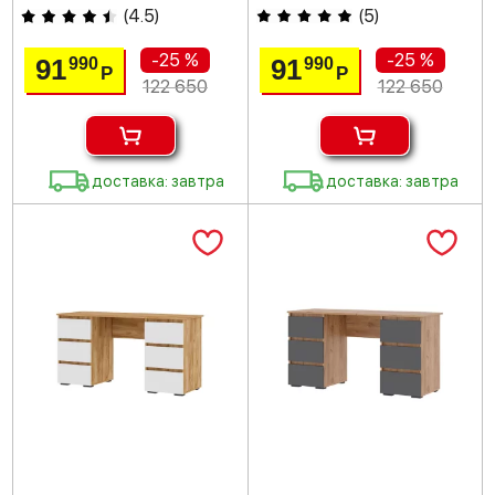
(
4.5
)
(
5
)
-25 %
-25 %
91
91
990
990
Р
Р
122 650
122 650
доставка: завтра
доставка: завтра