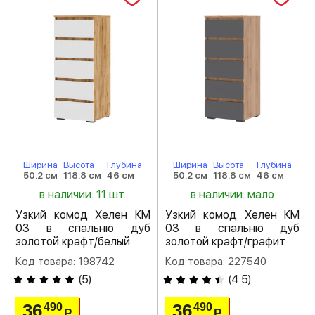
Ширина
Высота
Глубина
Ширина
Высота
Глубина
50.2 см
118.8 см
46 см
50.2 см
118.8 см
46 см
в наличии: 11 шт.
в наличии: мало
Узкий комод Хелен КМ
Узкий комод Хелен КМ
03 в спальню дуб
03 в спальню дуб
золотой крафт/белый
золотой крафт/графит
Код товара: 198742
Код товара: 227540
(
5
)
(
4.5
)
36
36
490
490
Р
Р