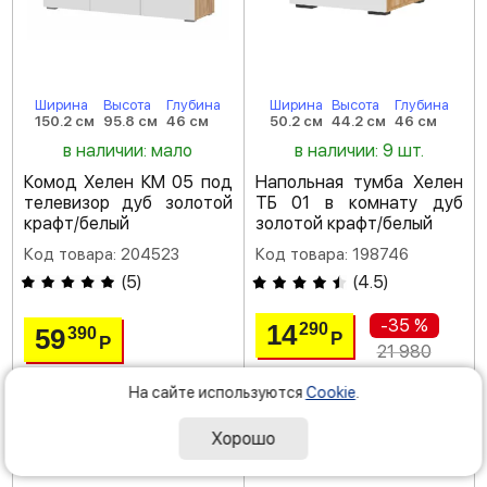
Ширина
Высота
Глубина
Ширина
Высота
Глубина
150.2 см
95.8 см
46 см
50.2 см
44.2 см
46 см
в наличии: мало
в наличии: 9 шт.
Комод Хелен КМ 05 под
Напольная тумба Хелен
телевизор дуб золотой
ТБ 01 в комнату дуб
крафт/белый
золотой крафт/белый
Код товара: 204523
Код товара: 198746
(
5
)
(
4.5
)
-35 %
14
290
59
390
Р
Р
21 980
На сайте используются
Cookie
.
Хорошо
доставка: завтра
доставка: завтра