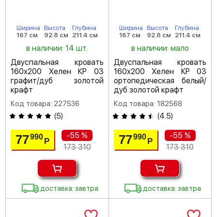
Ширина
Высота
Глубина
Ширина
Высота
Глубина
167 см
92.8 см
211.4 см
167 см
92.8 см
211.4 см
в наличии: 14 шт.
в наличии: мало
Двуспальная кровать
Двуспальная кровать
160х200 Хелен КР 03
160х200 Хелен КР 03
графит/дуб золотой
ортопедическая белый/
крафт
дуб золотой крафт
Код товара: 227536
Код товара: 182568
(
5
)
(
4.5
)
-55 %
-55 %
77
77
990
990
Р
Р
173 310
173 310
доставка: завтра
доставка: завтра