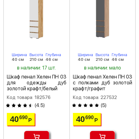
Ширина
Высота
Глубина
Ширина
Высота
Глубина
40 см
210 см
46 см
40 см
210 см
46 см
в наличии: 17 шт.
в наличии: мало
Шкаф пенал Хелен ПН 03
Шкаф пенал Хелен ПН 03
для одежды дуб
с полками дуб золотой
золотой крафт/белый
крафт/графит
Код товара: 182576
Код товара: 227532
(
4.5
)
(
5
)
40
40
690
690
Р
Р