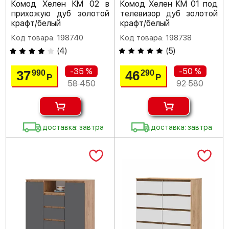
Комод Хелен КМ 02 в
Комод Хелен КМ 01 под
прихожую дуб золотой
телевизор дуб золотой
крафт/белый
крафт/белый
Код товара: 198740
Код товара: 198738
(
4
)
(
5
)
-35 %
-50 %
37
46
990
290
Р
Р
58 450
92 580
доставка: завтра
доставка: завтра