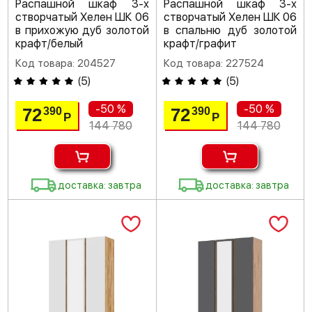
Распашной шкаф 3-х
Распашной шкаф 3-х
створчатый Хелен ШК 06
створчатый Хелен ШК 06
в прихожую дуб золотой
в спальню дуб золотой
крафт/белый
крафт/графит
Код товара: 204527
Код товара: 227524
(
5
)
(
5
)
-50 %
-50 %
72
72
390
390
Р
Р
144 780
144 780
доставка: завтра
доставка: завтра